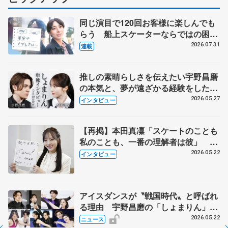
同じ演目で120回お客様に楽しんでも
らう 船上スケーターならではの困難
とは 影響あったPIW前キャプテン松
2026.07.31
連載
永さんの存在
推しの素晴らしさを伝えたい宇野昌磨
の本気と、夢が遠ざかる経験をした本
田真凜の覚悟
2026.05.27
インタビュー
【再掲】本田真凜「スケートのことも
私のことも、一番の理解者は彼」 引
退時の単独インタビューで語った競技
2026.05.22
インタビュー
人生や家族、恋人、これからの夢…
アイスダンスが〝戦国時代〟と呼ばれ
る理由 宇野昌磨の「しょまりん」ら
実力者が相次いで参戦 国内の競争激
2026.05.22
ニュース