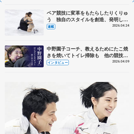
化
ペア競技に変革をもたらしたりくりゅ
う 独自のスタイルを創造、発明した
【引退発表後②】
2026.04.24
連載
中野園子コーチ、教えるためにたこ焼
きを焼いてトイレ掃除も 他の競技に
も通用するという坂本花織の筋肉
2026.04.09
インタビュー