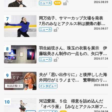
昌磨の『Ice Brave』にかける思いを
2026.08.09
ニュース
NEW
知る記事 5選
岡万佑子、サマーカップ欠場を発表
7月のみなとアクルス杯は腰痛の影響
で
2026.08.07
ニュース
羽生結弦さん、珠玉の衣装を展示 伊
藤聡美さん制作の一点もの、矢口亨さ
んが撮影
2026.07.24
ニュース
夫が「思い出作りに」と後押しした海
外同行がミラノまで… 繁華街のリン
クでは不良のお兄さんも味方に 小林
2026.08.05
インタビュー
芳子さんが振り返るスケート人生
河辺愛菜、５位 得意を詰め込んだ
「オペラ座」【みなとアクルス杯フリ
ー】
2026.08.08