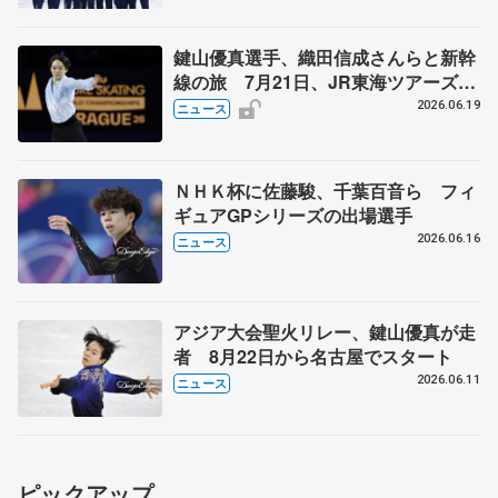
鍵山優真選手、織田信成さんらと新幹
線の旅 7月21日、JR東海ツアーズが
「THE REVUE ON SHINKANSEN」
2026.06.19
ニュース
を運行
ＮＨＫ杯に佐藤駿、千葉百音ら フィ
ギュアGPシリーズの出場選手
2026.06.16
ニュース
アジア大会聖火リレー、鍵山優真が走
者 8月22日から名古屋でスタート
2026.06.11
ニュース
ピックアップ