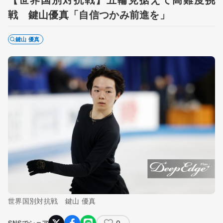
戦 鍵山優真「自信つかみ前進を」
鍵山 優真
世界国別対抗戦 鍵山 優真
0
SNSでシェア