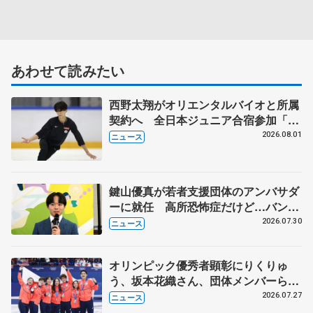
あわせて読みたい
西野太翔がオリエンタルバイオと所属
契約へ 全日本ジュニア合宿参加「結
果残していかないと」 講師はジェー
2026.08.01
ニュース
ソン・ブラウン、岡万佑子は助言感謝
鍵山優真が若者支援団体のアンバサダ
ーに就任 高所恐怖症だけど…バンジ
ージャンプに挑戦も？
2026.07.30
ニュース
オリンピック優秀者顕彰にりくりゅ
う、坂本花織さん、団体メンバーら
8月7日に文科省が表彰式、ブルーノ・
2026.07.27
ニュース
マルコット、中野園子らコーチも