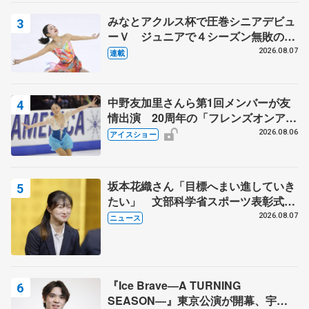
みなとアクルス杯で圧巻シニアデビュ
ーＶ ジュニアで４シーズン無敗の島
田麻央
2026.08.07
連載
中野友加里さんら第1回メンバーが友
情出演 20周年の「フレンズオンアイ
ス」 宮本賢二さん、有川梨絵さん、
2026.08.06
アイスショー
田村岳斗さんも
坂本花織さん「目標へまい進していき
たい」 文部科学省スポーツ表彰式で
代表謝辞
2026.08.07
ニュース
『Ice Brave―A TURNING
SEASON―』東京公演が開幕、宇野