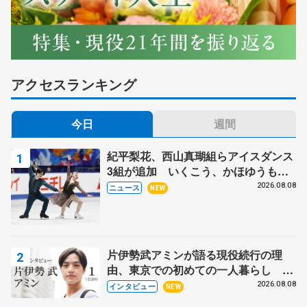
アクセスランキング
今日
週間
紀平梨花、西山真瑚組らアイスダンス
3組が追加 いくこう、かほゆうも、
木下グループ杯
2026.08.08
ニュース
NEW
片伊勢武アミンが語る現役続行の理
由、東京での初めての一人暮らし 注
目スケーターの「今」に迫る
2026.08.08
インタビュー
NEW