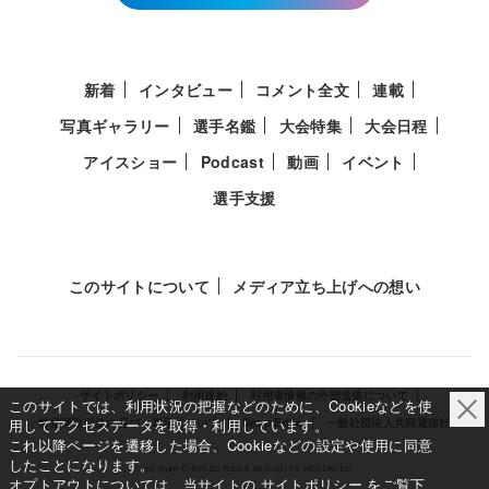
新着
インタビュー
コメント全文
連載
写真ギャラリー
選手名鑑
大会特集
大会日程
アイスショー
Podcast
動画
イベント
選手支援
このサイトについて
メディア立ち上げへの想い
サイトポリシー
利用規約
利用者情報の外部送信について
このサイトでは、利用状況の把握などのために、Cookieなどを使
用してアクセスデータを取得・利用しています。
特定商取引法に基づく表示について
Deep Edge
一般社団法人共同通信社
これ以降ページを遷移した場合、Cookieなどの設定や使用に同意
したことになります。
Copy Right © KYODO NEWS All RIGHTS RESERVED.
オプトアウトについては、当サイトの
サイトポリシー
をご覧下