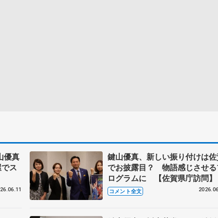
山優真
鍵山優真、新しい振り付けは佐
屋でス
でお披露目？ 物語感じさせる
ログラムに 【佐賀県庁訪問】
26.06.11
2026.06
コメント全文