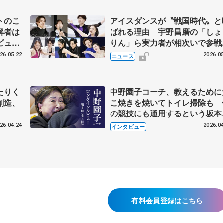
トのこ
アイスダンスが〝戦国時代〟と
解者は
ばれる理由 宇野昌磨の「しょ
ビュー
りん」ら実力者が相次いで参
恋人、
国内の競争激化
26.05.22
2026.05
ニュース
たりく
中野園子コーチ、教えるために
創造、
こ焼きを焼いてトイレ掃除も 
の競技にも通用するという坂本
織の筋肉
26.04.24
2026.04
インタビュー
有料会員登録はこちら