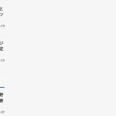
と
ツ
.19
ジ
定
.12
野
験
.27