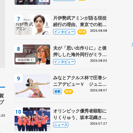
プに 島田麻央はたくさん
試合に出て国際大会へ【文
部科学省スポーツ表彰
片伊勢武アミンが語る現役
式】
続行の理由、東京での初め
ての一人暮らし 注目スケ
2026.08.08
インタビュー
NEW
ーターの「今」に迫る
夫が「思い出作りに」と後
押しした海外同行がミラノ
まで… 繁華街のリンクで
2026.08.05
インタビュー
は不良のお兄さんも味方
に 小林芳子さんが振り返
みなとアクルス杯で圧巻シ
るスケート人生
ニアデビューＶ ジュニア
で４シーズン無敗の島田麻
2026.08.07
連載
NEW
賀
央
プ
オリンピック優秀者顕彰に
.03
りくりゅう、坂本花織さ
ん、団体メンバーら 8月
2026.07.27
ニュース
7日に文科省が表彰式、ブ