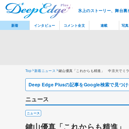
氷上のストーリー、舞台裏
新着
インタビュー
コメント全文
連載
写真
Top
新着ニュース
鍵山優真「これからも精進」 中京大でミ
Deep Edge Plusの記事をGoogle検索で
ニュース
ニュース
鍵山優真「これからも精進」