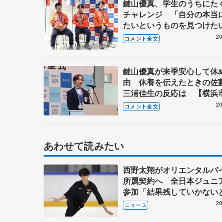
鍵山優真、学生のうちにた
チャレンジ 「自分の本当
たいというものを見つけた
【中京大メダリスト報告会
20
コメント全文
鍵山優真が来季安心して休
由 休養を伝えたときの佐
三浦佳生の反応は 【横浜
ーツ栄誉賞・神奈川県知事
20
コメント全文
訪問】
あわせて読みたい
西野太翔がオリエンタルバ
所属契約へ 全日本ジュニ
参加「結果残していかな
講師はジェーソン・ブラウ
20
ニュース
万佑子は助言感謝