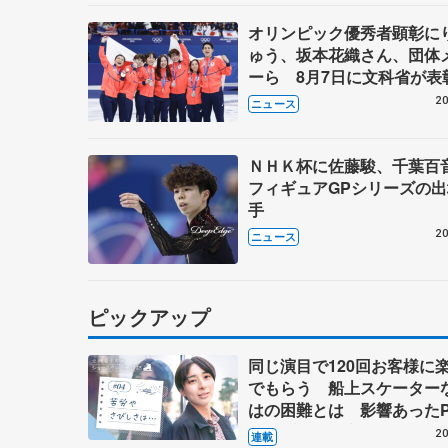
オリンピック優秀者顕彰に
ゅう、坂本花織さん、団体
ーら 8月7日に文科省が表
ブルーノ・マルコット、中
20
ニュース
らコーチも
ＮＨＫ杯に佐藤駿、千葉
フィギュアGPシリーズの
手
20
ニュース
ピックアップ
同じ演目で120回お客様に
でもらう 船上スケーター
はの困難とは 影響あったP
キャプテン松永さんの存在
20
連載