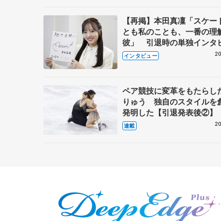
【再掲】本田真凜「スケー
とも私のことも、一番の理
彼」 引退時の単独インタ
で語った競技人生や家族、
20
インタビュー
これからの夢…
ペア競技に変革をもたらし
りゅう 独自のスタイルを
発明した【引退発表後②】
20
連載