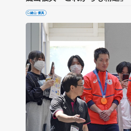
鍵山 優真