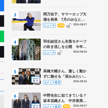
岡万佑子、サマーカップ欠
場を発表 7月のみなとア
クルス杯は腰痛の影響で
2026.08.07
ニュース
NEW
羽生結弦さん衣装モチーフ
の吹き流しを公開 今年は
「春よ、来い」、仙台の瑞
2026.08.06
ニュース
鳳殿
高橋大輔さん、激しく動か
ずに魅せる「深みみたいな
ものは出てきている？」
2026.08.06
コメント全文
〝兄さん〟と慕うレジェン
ド野村忠宏さんと和気あい
中野先生に似てきている？
あい
坂本花織さん 中井亜美は
クリケットのサマーキャン
2026.08.07
コメント全文
NEW