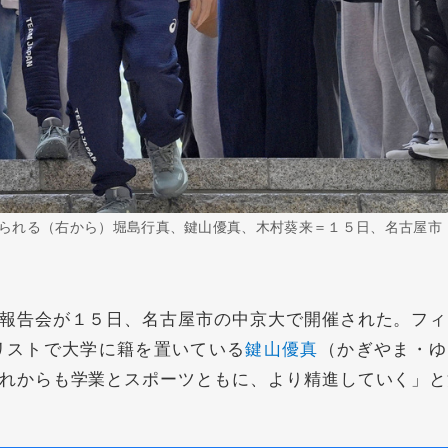
られる（右から）堀島行真、鍵山優真、木村葵来＝１５日、名古屋市
報告会が１５日、名古屋市の中京大で開催された。フィ
リストで大学に籍を置いている
鍵山優真
（かぎやま・ゆ
れからも学業とスポーツともに、より精進していく」と