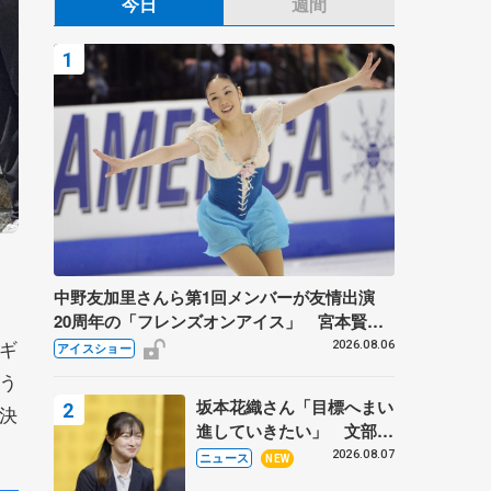
今日
週間
中野友加里さんら第1回メンバーが友情出演
20周年の「フレンズオンアイス」 宮本賢二
さん、有川梨絵さん、田村岳斗さんも
ギ
2026.08.06
アイスショー
う
坂本花織さん「目標へまい
決
進していきたい」 文部科
学省スポーツ表彰式で代表
2026.08.07
ニュース
NEW
謝辞