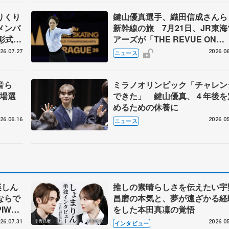
りくり
鍵山優真選手、織田信成さんら
メンバ
新幹線の旅 7月21日、JR東海
彰式、
アーズが「THE REVUE ON
野園子
SHINKANSEN」を運行
26.07.27
2026.06
ニュース
百音ら
ミラノオリンピック「チャレン
出場選
できた」 鍵山優真、４年後を
めるための休養に
26.06.16
2026.05
ニュース
楽しん
推しの素晴らしさを伝えたい宇
ならで
昌磨の本気と、夢が遠ざかる経
IW前
をした本田真凜の覚悟
26.07.31
2026.05
インタビュー