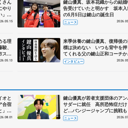
くさん
鍵山優真、坂本花織からの結婚
にやり
告受けていたと明かす 坂本入
い」
の5月5日は鍵山の誕生日
】
26.05.15
2026.05
ニュース
める理
来季休養の鍵山優真、復帰後の
藤駿、
標は決めない いつも背中を押
市スポ
てくれる父の鍵山正和コーチか
の表敬
言われたこと
26.05.13
2026.05
インタビュー
イオと
鍵山優真が若者支援団体のアン
ア合宿
サダーに就任 高所恐怖症だけ
いと」
ど…バンジージャンプに挑戦も
ン、岡
26.08.01
2026.07
ニュース