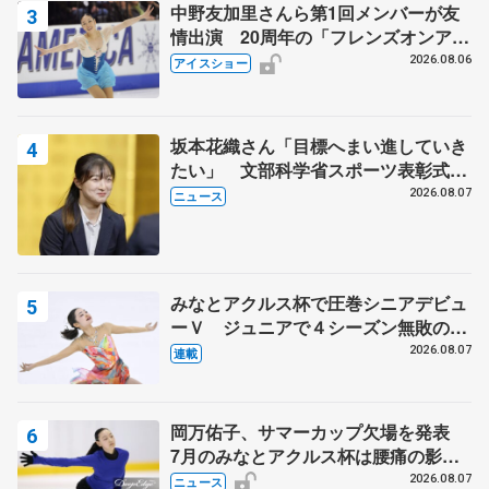
中野友加里さんら第1回メンバーが友
情出演 20周年の「フレンズオンアイ
ス」 宮本賢二さん、有川梨絵さん、
2026.08.06
アイスショー
田村岳斗さんも
坂本花織さん「目標へまい進していき
たい」 文部科学省スポーツ表彰式で
代表謝辞
2026.08.07
ニュース
みなとアクルス杯で圧巻シニアデビュ
ーＶ ジュニアで４シーズン無敗の島
田麻央
2026.08.07
連載
岡万佑子、サマーカップ欠場を発表
7月のみなとアクルス杯は腰痛の影響
で
2026.08.07
ニュース