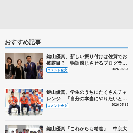
おすすめ記事
鍵山優真、新しい振り付けは佐賀でお
披露目？ 物語感じさせるプログラム
に 【佐賀県庁訪問】
2026.06.03
コメント全文
鍵山優真、学生のうちにたくさんチャ
レンジ 「自分の本当にやりたいとい
うものを見つけたい」【中京大メダリ
2026.05.15
コメント全文
スト報告会】
鍵山優真「これからも精進」 中京大