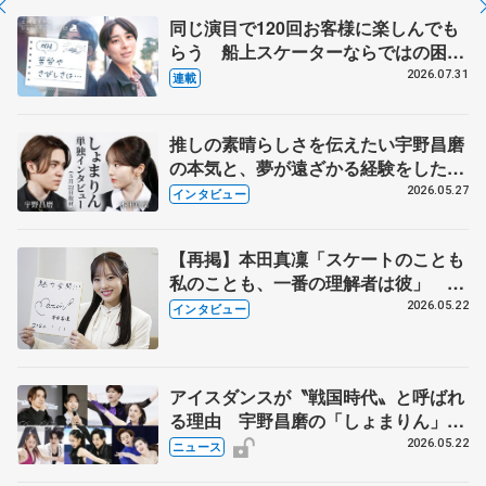
同じ演目で120回お客様に楽しんでも
らう 船上スケーターならではの困難
とは 影響あったPIW前キャプテン松
2026.07.31
連載
永さんの存在
推しの素晴らしさを伝えたい宇野昌磨
の本気と、夢が遠ざかる経験をした本
田真凜の覚悟
2026.05.27
インタビュー
【再掲】本田真凜「スケートのことも
私のことも、一番の理解者は彼」 引
退時の単独インタビューで語った競技
2026.05.22
インタビュー
人生や家族、恋人、これからの夢…
アイスダンスが〝戦国時代〟と呼ばれ
る理由 宇野昌磨の「しょまりん」ら
実力者が相次いで参戦 国内の競争激
2026.05.22
ニュース
化