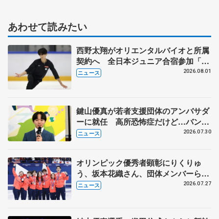
あわせて読みたい
西野太翔がオリエンタルバイオと所属
契約へ 全日本ジュニア合宿参加「結
果残していかないと」 講師はジェー
2026.08.01
ニュース
ソン・ブラウン、岡万佑子は助言感謝
鍵山優真が若者支援団体のアンバサダ
ーに就任 高所恐怖症だけど…バンジ
ージャンプに挑戦も？
2026.07.30
ニュース
オリンピック優秀者顕彰にりくりゅ
う、坂本花織さん、団体メンバーら
8月7日に文科省が表彰式、ブルーノ・
2026.07.27
ニュース
マルコット、中野園子らコーチも