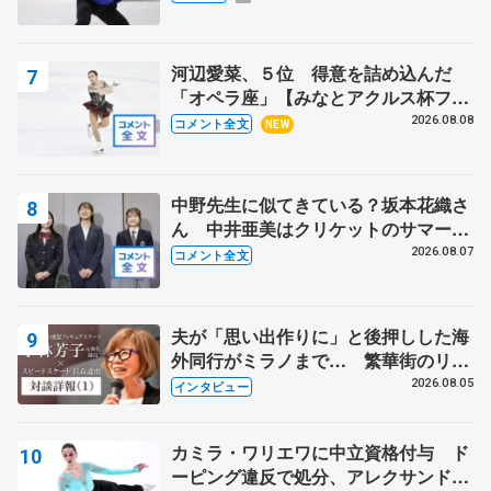
河辺愛菜、５位 得意を詰め込んだ
「オペラ座」【みなとアクルス杯フリ
ー】
2026.08.08
コメント全文
NEW
中野先生に似てきている？坂本花織さ
ん 中井亜美はクリケットのサマーキ
ャンプに 島田麻央はたくさん試合に
2026.08.07
コメント全文
出て国際大会へ【文部科学省スポーツ
表彰式】
夫が「思い出作りに」と後押しした海
外同行がミラノまで… 繁華街のリン
クでは不良のお兄さんも味方に 小林
2026.08.05
インタビュー
芳子さんが振り返るスケート人生
カミラ・ワリエワに中立資格付与 ド
ーピング違反で処分、アレクサンド