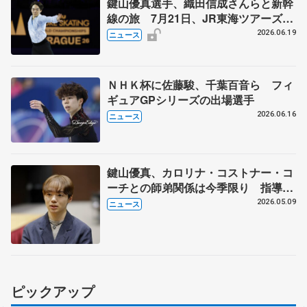
鍵山優真選手、織田信成さんらと新幹
線の旅 7月21日、JR東海ツアーズが
「THE REVUE ON SHINKANSEN」
2026.06.19
ニュース
を運行
ＮＨＫ杯に佐藤駿、千葉百音ら フィ
ギュアGPシリーズの出場選手
2026.06.16
ニュース
鍵山優真、カロリナ・コストナー・コ
ーチとの師弟関係は今季限り 指導に
感謝「表現の意識変わった」
2026.05.09
ニュース
ピックアップ