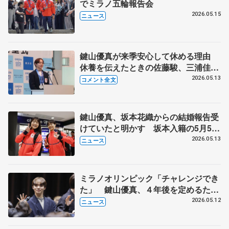
でミラノ五輪報告会
2026.05.15
ニュース
鍵山優真が来季安心して休める理由
休養を伝えたときの佐藤駿、三浦佳生
の反応は 【横浜市スポーツ栄誉賞・
2026.05.13
コメント全文
神奈川県知事の表敬訪問】
鍵山優真、坂本花織からの結婚報告受
けていたと明かす 坂本入籍の5月5日
は鍵山の誕生日
2026.05.13
ニュース
ミラノオリンピック「チャレンジでき
た」 鍵山優真、４年後を定めるため
の休養に
2026.05.12
ニュース