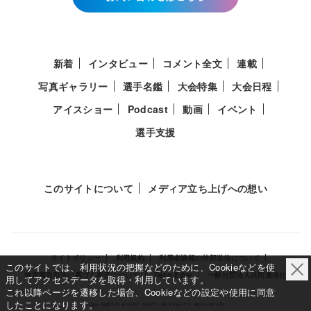
新着
インタビュー
コメント全文
連載
写真ギャラリー
選手名鑑
大会特集
大会日程
アイスショー
Podcast
動画
イベント
選手支援
このサイトについて
メディア立ち上げへの想い
サイトポリシー
利用規約
利用者情報の外部送信について
このサイトでは、利用状況の把握などのために、Cookieなどを使
特定商取引法に基づく表示について
Deep Edge
一般社団法人共同通信社
用してアクセスデータを取得・利用しています。
これ以降ページを遷移した場合、Cookieなどの設定や使用に同意
したことになります。
Copy Right © KYODO NEWS All RIGHTS RESERVED.