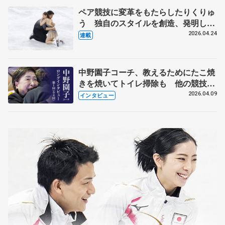
ペア競技に変革をもたらしたりくりゅ
う 独自のスタイルを創造、発明した
【引退発表後②】
2026.04.24
連載
中野園子コーチ、教えるためにたこ焼
きを焼いてトイレ掃除も 他の競技に
も通用するという坂本花織の筋肉
2026.04.09
インタビュー