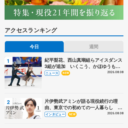
アクセスランキング
今日
週間
紀平梨花、西山真瑚組らアイスダンス
3組が追加 いくこう、かほゆうも、
木下グループ杯
2026.08.08
ニュース
NEW
片伊勢武アミンが語る現役続行の理
由、東京での初めての一人暮らし 注
目スケーターの「今」に迫る
2026.08.08
インタビュー
NEW