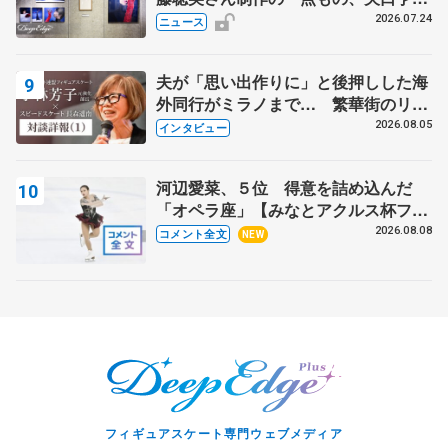
んが撮影
2026.07.24
ニュース
夫が「思い出作りに」と後押しした海
外同行がミラノまで… 繁華街のリン
クでは不良のお兄さんも味方に 小林
2026.08.05
インタビュー
芳子さんが振り返るスケート人生
河辺愛菜、５位 得意を詰め込んだ
「オペラ座」【みなとアクルス杯フリ
ー】
2026.08.08
コメント全文
NEW
フィギュアスケート専門ウェブメディア