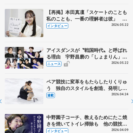
【再掲】本田真凜「スケートのことも
私のことも、一番の理解者は彼」 引
退時の単独インタビューで語った競技
2026.05.22
インタビュー
人生や家族、恋人、これからの夢…
アイスダンスが〝戦国時代〟と呼ばれ
る理由 宇野昌磨の「しょまりん」ら
実力者が相次いで参戦 国内の競争激
2026.05.22
ニュース
化
ペア競技に変革をもたらしたりくりゅ
う 独自のスタイルを創造、発明した
【引退発表後②】
2026.04.24
連載
中野園子コーチ、教えるためにたこ焼
きを焼いてトイレ掃除も 他の競技に
も通用するという坂本花織の筋肉
2026.04.09
インタビュー