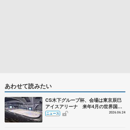
あわせて読みたい
CS木下グループ杯、会場は東京辰巳
アイスアリーナ 来年4月の世界国別
対抗戦、東京体育館で開催へ
2026.06.24
ニュース