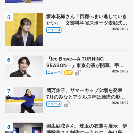
坂本花織さん「目標へまい進していき
たい」 文部科学省スポーツ表彰式で
代表謝辞
2026.08.07
ニュース
『Ice Brave―A TURNING
SEASON―』東京公演が開幕、宇野
昌磨の『Ice Brave』にかける思いを
2026.08.09
ニュース
NEW
知る記事 5選
岡万佑子、サマーカップ欠場を発表
7月のみなとアクルス杯は腰痛の影響
で
2026.08.07
ニュース
羽生結弦さん、珠玉の衣装を展示 伊
藤聡美さん制作の一点もの、矢口亨さ