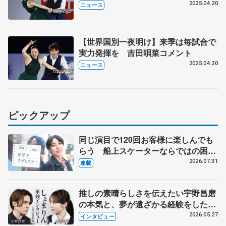
2025.04.20
ニュース
【世界国別一夜明け】来季は毎試合で
実力発揮を 吉田唄菜コメント
2025.04.20
ニュース
ピックアップ
同じ演目で120回お客様に楽しんでも
らう 船上スケーターならではの困難
とは 影響あったPIW前キャプテン松
2026.07.31
連載
永さんの存在
推しの素晴らしさを伝えたい宇野昌磨
の本気と、夢が遠ざかる経験をした本
田真凜の覚悟
2026.05.27
インタビュー