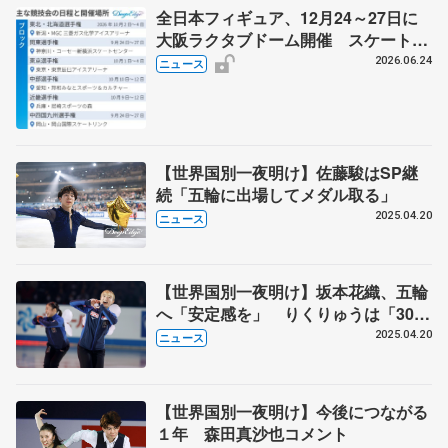
全日本フィギュア、12月24～27日に
大阪ラクタブドーム開催 スケート連
盟の新シーズン日程
2026.06.24
ニュース
【世界国別一夜明け】佐藤駿はSP継
続「五輪に出場してメダル取る」
2025.04.20
ニュース
【世界国別一夜明け】坂本花織、五輪
へ「安定感を」 りくりゅうは「300
点でもいいぐらい」 日本勢が今季終
2025.04.20
ニュース
了でシーズン総括
【世界国別一夜明け】今後につながる
１年 森田真沙也コメント