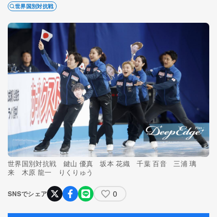
世界国別対抗戦
世界国別対抗戦 鍵山 優真 坂本 花織 千葉 百音 三浦 璃
来 木原 龍一 りくりゅう
0
SNSでシェア