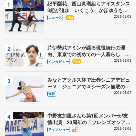
紀平梨花、西山真瑚組らアイスダンス
3組が追加 いくこう、かほゆうも、
木下グループ杯
2026.08.08
ニュース
NEW
片伊勢武アミンが語る現役続行の理
由、東京での初めての一人暮らし 注
目スケーターの「今」に迫る
2026.08.08
インタビュー
NEW
みなとアクルス杯で圧巻シニアデビュ
ーＶ ジュニアで４シーズン無敗の島
田麻央
2026.08.07
連載
中野友加里さんら第1回メンバーが友
情出演 20周年の「フレンズオンアイ
ス」 宮本賢二さん、有川梨絵さん、
2026.08.06
アイスショー
田村岳斗さんも