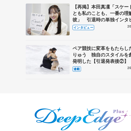
【再掲】本田真凜「スケー
とも私のことも、一番の理
彼」 引退時の単独インタ
で語った競技人生や家族、
20
インタビュー
これからの夢…
ペア競技に変革をもたらし
りゅう 独自のスタイルを
発明した【引退発表後②】
20
連載