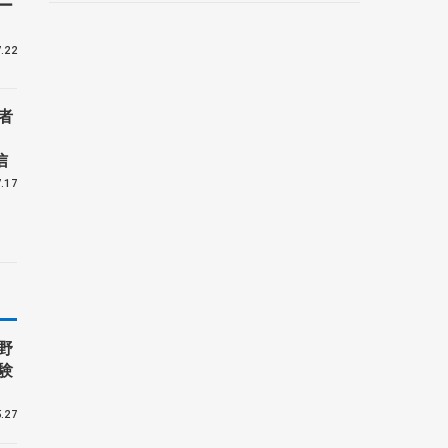
ー
野村忠宏さんと対談
.22
者
信
.17
野
験
.27