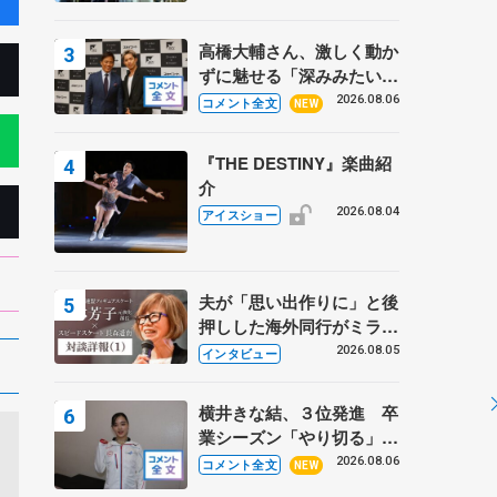
高橋大輔さん、激しく動か
ずに魅せる「深みみたいな
ものは出てきている？」
2026.08.06
コメント全文
NEW
〝兄さん〟と慕うレジェン
ド野村忠宏さんと和気あい
『THE DESTINY』楽曲紹
あい
介
2026.08.04
アイスショー
夫が「思い出作りに」と後
押しした海外同行がミラノ
まで… 繁華街のリンクで
2026.08.05
インタビュー
は不良のお兄さんも味方
に 小林芳子さんが振り返
横井きな結、３位発進 卒
るスケート人生
業シーズン「やり切る」
【みなとアクルス杯SP】
2026.08.06
コメント全文
NEW