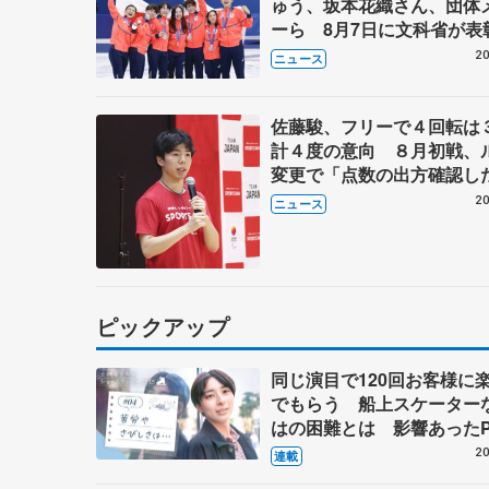
ゅう、坂本花織さん、団体
ーら 8月7日に文科省が表
ブルーノ・マルコット、中
20
ニュース
らコーチも
佐藤駿、フリーで４回転は
計４度の意向 ８月初戦、
変更で「点数の出方確認し
20
ニュース
ピックアップ
同じ演目で120回お客様に
でもらう 船上スケーター
はの困難とは 影響あったP
キャプテン松永さんの存在
20
連載