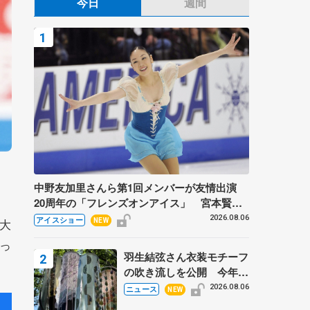
今日
週間
中野友加里さんら第1回メンバーが友情出演
20周年の「フレンズオンアイス」 宮本賢二
さん、有川梨絵さん、田村岳斗さんも
2026.08.06
アイスショー
大
NEW
っ
羽生結弦さん衣装モチーフ
の吹き流しを公開 今年は
「春よ、来い」、仙台の瑞
2026.08.06
ニュース
NEW
鳳殿