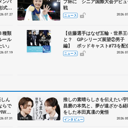
メンバ
プ杯に シニア国際大会デビュ
彰式、
戦
野園子
26.07.27
2026.07
ニュース
３種類
【佐藤選手はなぜ五輪・世界王
ルール
と？ GPシリーズ展望②男子
たい」
編】 ポッドキャスト#73を配
26.07.19
2026.07
ニュース
楽しん
推しの素晴らしさを伝えたい宇
ならで
昌磨の本気と、夢が遠ざかる経
IW前
をした本田真凜の覚悟
26.07.31
2026.05
インタビュー