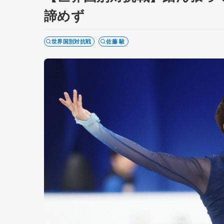
諦めず
世界国別対抗戦
佐藤 駿