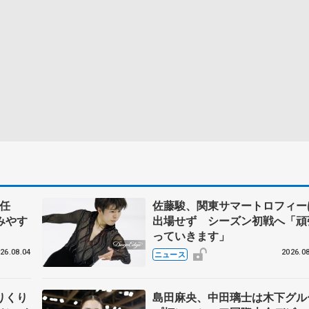
任
佐藤駿、関東サマートロフィー
みやす
出場せず シーズン初戦へ「頑
っていきます」
26.08.04
2026.08
ニュース
りくり
島田麻央、中田璃士は木下グル