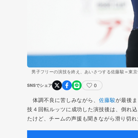
男子フリーの演技を終え、あいさつする佐藤駿＝東京
0
SNSでシェア
体調不良に苦しみながら、
佐藤駿
が最後ま
技４回転ルッツに成功した演技後は、倒れ込
たけど、チームの声援も聞きながら滑り切れ