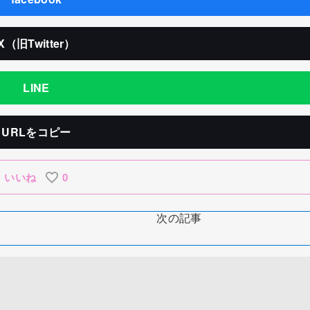
X（旧Twitter）
LINE
URLをコピー
いいね
0
次の記事