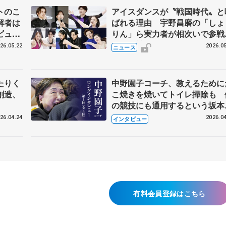
トのこ
アイスダンスが〝戦国時代〟と
解者は
ばれる理由 宇野昌磨の「しょ
ビュー
りん」ら実力者が相次いで参
恋人、
国内の競争激化
26.05.22
2026.05
ニュース
たりく
中野園子コーチ、教えるために
創造、
こ焼きを焼いてトイレ掃除も 
の競技にも通用するという坂本
織の筋肉
26.04.24
2026.04
インタビュー
有料会員登録はこちら