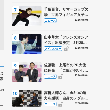
千葉百音、サマーカップ欠
場 世界フィギュア女子2
位
2026.08.05
ニュース
山本草太「フレンズオンア
イス」出演決定 8月28日
（金）2公演のみ 荒川静
2026.08.05
アイスショー
香さんプロデュース、20
周年のアイスショー
佐藤駿、上尾市のPR大使
に任命 「ご飯がおいし
は
く、住みやすいのが魅力」
2026.08.04
ニュース
張
.01
高橋大輔さん、金3つの迫
力を感嘆 自身のメダルは
「どちらに？」 〝リス兄
2026.08.04
ニュース
ー
弟〟オリンピック3連覇の