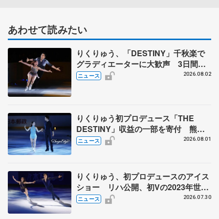
あわせて読みたい
りくりゅう、「DESTINY」千秋楽で
グラディエーターに大歓声 3日間の
計4公演で延べ約１万8千人動員、三浦
2026.08.02
ニュース
璃来さん感極まる
りくりゅう初プロデュース「THE
DESTINY」収益の一部を寄付 熊本
地震、被災者支援
2026.08.01
ニュース
りくりゅう、初プロデュースのアイス
ショー リハ公開、初Vの2023年世界
選手権のSP披露 ハゼボロ、チョク
2026.07.30
ニュース
ベイら豪華メンバーが来日