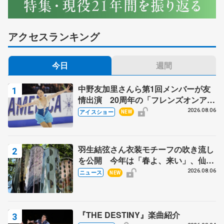
アクセスランキング
今日
週間
中野友加里さんら第1回メンバーが友
情出演 20周年の「フレンズオンアイ
ス」 宮本賢二さん、有川梨絵さん、
2026.08.06
アイスショー
NEW
田村岳斗さんも
羽生結弦さん衣装モチーフの吹き流し
を公開 今年は「春よ、来い」、仙台
の瑞鳳殿
2026.08.06
ニュース
NEW
『THE DESTINY』楽曲紹介