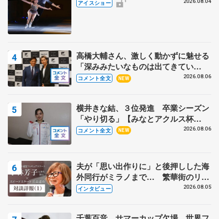
2026.08.04
アイスショー
高橋大輔さん、激しく動かずに魅せる
「深みみたいなものは出てきてい
る？」 〝兄さん〟と慕うレジェンド
2026.08.06
コメント全文
NEW
野村忠宏さんと和気あいあい
横井きな結、３位発進 卒業シーズン
「やり切る」【みなとアクルス杯
SP】
2026.08.06
コメント全文
NEW
夫が「思い出作りに」と後押しした海
外同行がミラノまで… 繁華街のリン
クでは不良のお兄さんも味方に 小林
2026.08.05
インタビュー
芳子さんが振り返るスケート人生
千葉百音、サマーカップ欠場 世界フ