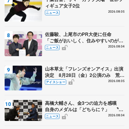
ィギュア女子2位
2026.08.05
ニュース
佐藤駿、上尾市のPR大使に任命
「ご飯がおいしく、住みやすいのが魅
力」
2026.08.04
ニュース
山本草太「フレンズオンアイス」出演
決定 8月28日（金）2公演のみ 荒川
静香さんプロデュース、20周年のアイ
2026.08.05
アイスショー
スショー
高橋大輔さん、金3つの迫力を感嘆
自身のメダルは「どちらに？」 〝リ
ス兄弟〟オリンピック3連覇の野村忠
2026.08.04
ニュース
宏さんと対談