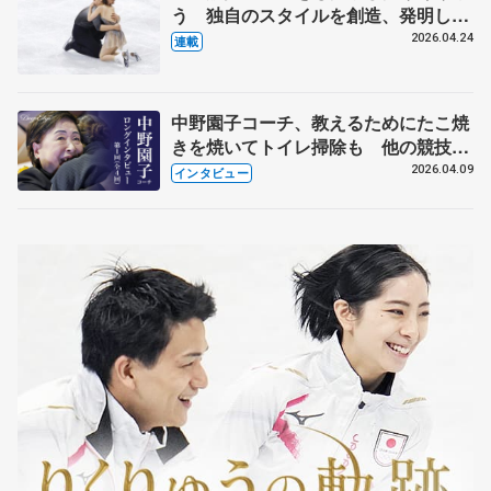
う 独自のスタイルを創造、発明した
【引退発表後②】
2026.04.24
連載
中野園子コーチ、教えるためにたこ焼
きを焼いてトイレ掃除も 他の競技に
も通用するという坂本花織の筋肉
2026.04.09
インタビュー