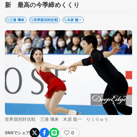
新 最高の今季締めくくり
三浦 璃来
世界国別対抗戦
木原 龍一
世界国別対抗戦 三浦 璃来 木原 龍一 りくりゅう
0
SNSでシェア