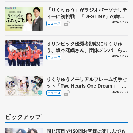
「りくりゅう」がラジオパーソナリテ
ィーに初挑戦 「DESTINY」の舞台
裏エピソードも
2026.07.29
ニュース
オリンピック優秀者顕彰にりくりゅ
う、坂本花織さん、団体メンバーら
8月7日に文科省が表彰式、ブルーノ・
2026.07.27
ニュース
マルコット、中野園子らコーチも
りくりゅうメモリアルフレーム切手セ
ット「Two Hearts One Dream」 受
注生産、7月29日受け付け開始
2026.07.27
ニュース
ピックアップ
同じ演目で120回お客様に楽しんでも