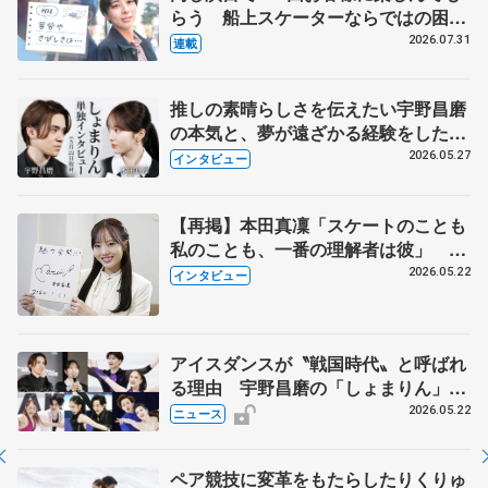
らう 船上スケーターならではの困難
とは 影響あったPIW前キャプテン松
2026.07.31
連載
永さんの存在
推しの素晴らしさを伝えたい宇野昌磨
の本気と、夢が遠ざかる経験をした本
田真凜の覚悟
2026.05.27
インタビュー
【再掲】本田真凜「スケートのことも
私のことも、一番の理解者は彼」 引
退時の単独インタビューで語った競技
2026.05.22
インタビュー
人生や家族、恋人、これからの夢…
アイスダンスが〝戦国時代〟と呼ばれ
る理由 宇野昌磨の「しょまりん」ら
実力者が相次いで参戦 国内の競争激
2026.05.22
ニュース
化
ペア競技に変革をもたらしたりくりゅ