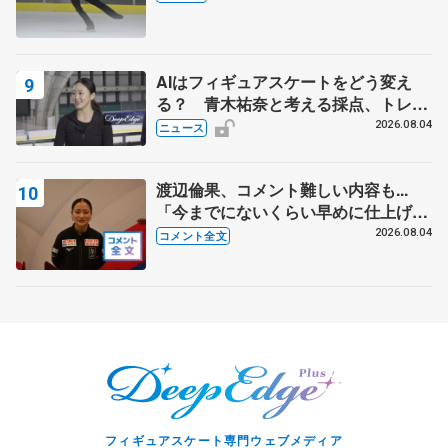
AIはフィギュアスケートをどう変え
る？ 青木祐奈と考える採点、トレー
ニングの未来
2026.08.04
ニュース
渡辺倫果、コメント難しい内容も...
「今までにないくらい早めに仕上げら
れている」 【アジアンオープントロ
2026.08.04
コメント全文
フィー女子フリー】
フィギュアスケート専門ウェブメディア