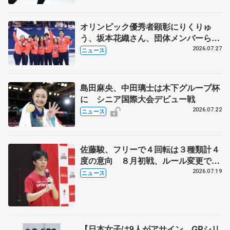
オリンピック優秀者顕彰にりくりゅ
う、坂本花織さん、団体メンバーら
8月7日に文科省が表彰式、ブルーノ・
2026.07.27
ニュース
マルコット、中野園子らコーチも
島田麻央、中田璃士は木下グループ杯
に シニア国際大会デビュー戦
2026.07.22
ニュース
佐藤駿、フリーで４回転は３種類計４
度の意向 ８月初戦、ルール変更で
「点数の出方確認したい」
2026.07.19
ニュース
【日本女子は9人がアサイン GPシリ