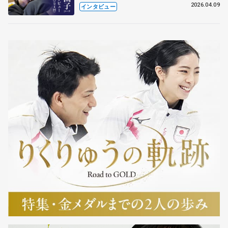
も通用するという坂本花織の筋肉
2026.04.09
インタビュー