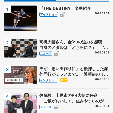
『THE DESTINY』楽曲紹介
2026.08.04
アイスショー
高橋大輔さん、金3つの迫力を感嘆
自身のメダルは「どちらに？」 〝リ
ス兄弟〟オリンピック3連覇の野村忠
2026.08.04
ニュース
宏さんと対談
夫が「思い出作りに」と後押しした海
外同行がミラノまで… 繁華街のリン
クでは不良のお兄さんも味方に 小林
2026.08.05
インタビュー
NEW
芳子さんが振り返るスケート人生
佐藤駿、上尾市のPR大使に任命
「ご飯がおいしく、住みやすいのが魅
力」
2026.08.04
ニュース