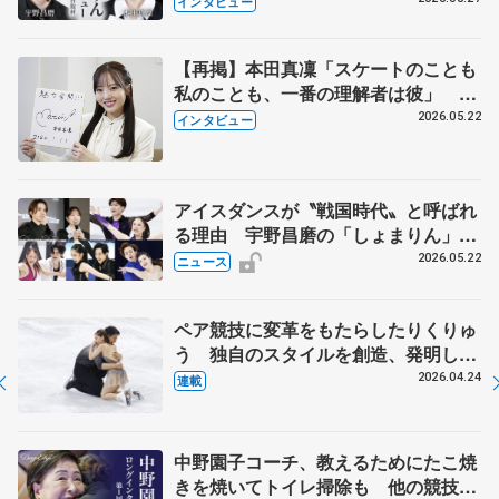
インタビュー
【再掲】本田真凜「スケートのことも
私のことも、一番の理解者は彼」 引
退時の単独インタビューで語った競技
2026.05.22
インタビュー
人生や家族、恋人、これからの夢…
アイスダンスが〝戦国時代〟と呼ばれ
る理由 宇野昌磨の「しょまりん」ら
実力者が相次いで参戦 国内の競争激
2026.05.22
ニュース
化
ペア競技に変革をもたらしたりくりゅ
う 独自のスタイルを創造、発明した
【引退発表後②】
2026.04.24
連載
中野園子コーチ、教えるためにたこ焼
きを焼いてトイレ掃除も 他の競技に