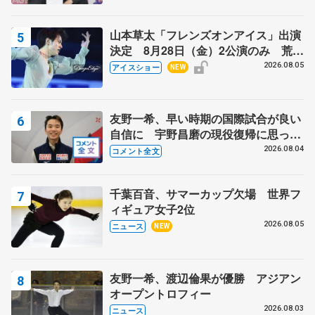
山本草太「フレンズオンアイス」出演
決定 8月28日（金）2公演のみ 荒川
静香さんプロデュース、20周年のアイ
2026.08.05
アイスショー
NEW
スショー
友野一希、早い時期の国際試合が良い
自信に 宇野昌磨の現役復帰に思って
いること 【アジアンオープントロフ
2026.08.04
コメント全文
ィーフリー後】
千葉百音、サマーカップ欠場 世界フ
ィギュア女子2位
2026.08.05
ニュース
NEW
友野一希、渡辺倫果が優勝 アジアン
オープントロフィー
2026.08.03
ニュース