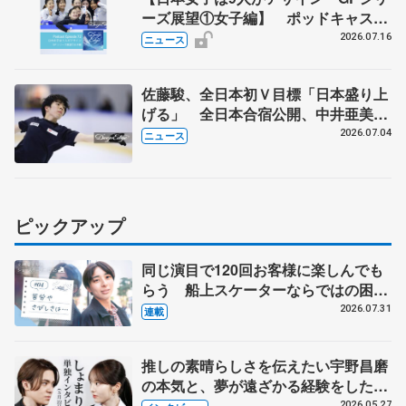
ーズ展望①女子編】 ポッドキャスト
#72を配信
2026.07.16
ニュース
佐藤駿、全日本初Ｖ目標「日本盛り上
げる」 全日本合宿公開、中井亜美
「表現の幅広げる」 元世界王者のフ
2026.07.04
ニュース
ェルナンデスさんが講師
ピックアップ
同じ演目で120回お客様に楽しんでも
らう 船上スケーターならではの困難
とは 影響あったPIW前キャプテン松
2026.07.31
連載
永さんの存在
推しの素晴らしさを伝えたい宇野昌磨
の本気と、夢が遠ざかる経験をした本
田真凜の覚悟
2026.05.27