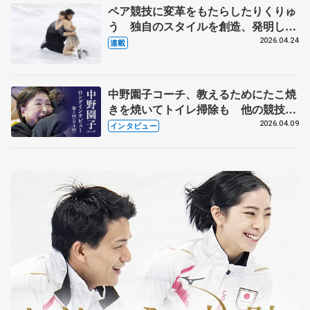
ペア競技に変革をもたらしたりくりゅ
う 独自のスタイルを創造、発明した
【引退発表後②】
2026.04.24
連載
中野園子コーチ、教えるためにたこ焼
きを焼いてトイレ掃除も 他の競技に
も通用するという坂本花織の筋肉
2026.04.09
インタビュー