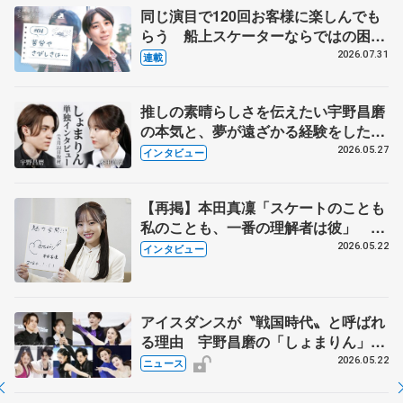
同じ演目で120回お客様に楽しんでも
らう 船上スケーターならではの困難
とは 影響あったPIW前キャプテン松
2026.07.31
連載
永さんの存在
推しの素晴らしさを伝えたい宇野昌磨
の本気と、夢が遠ざかる経験をした本
田真凜の覚悟
2026.05.27
インタビュー
【再掲】本田真凜「スケートのことも
私のことも、一番の理解者は彼」 引
退時の単独インタビューで語った競技
2026.05.22
インタビュー
人生や家族、恋人、これからの夢…
アイスダンスが〝戦国時代〟と呼ばれ
る理由 宇野昌磨の「しょまりん」ら
実力者が相次いで参戦 国内の競争激
2026.05.22
ニュース
化