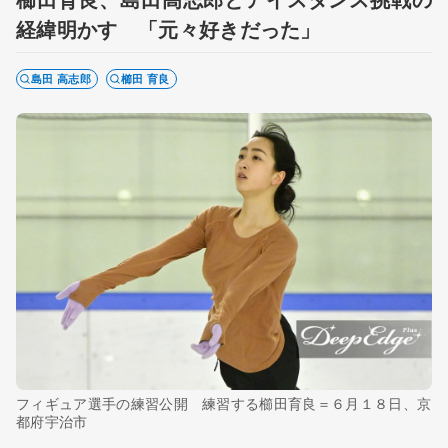
経緯明かす 「元々好きだった」
島田 高志郎
櫛田 育良
フィギュア選手の練習公開 練習する櫛田育良＝６月１８日、京
都府宇治市