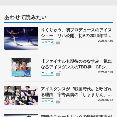
あわせて読みたい
りくりゅう、初プロデュースのアイス
ショー リハ公開、初Vの2023年世界
選手権のSP披露 ハゼボロ、チョク
2026.07.30
ニュース
ベイら豪華メンバーが来日
【ファイナルも期待のゆなすみ 気に
なるアイスダンスのTBD枠 GPシリ
ーズ展望③ペア・アイスダンス編】
2026.07.23
ニュース
ポッドキャスト#74を配信
アイスダンスが〝戦国時代〟と呼ばれ
る理由 宇野昌磨の「しょまりん」ら
実力者が相次いで参戦 国内の競争激
2026.05.22
ニュース
化
閉館のスケートリンクで島田高志郎が