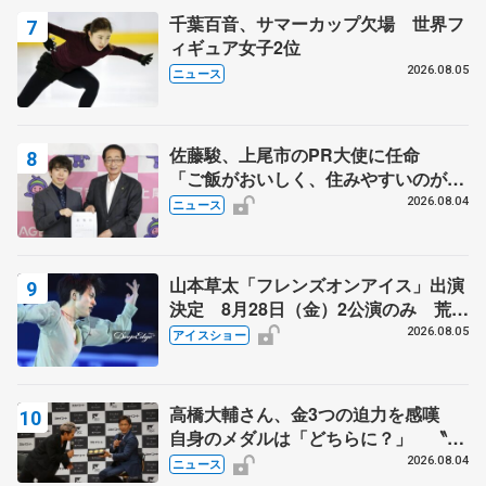
千葉百音、サマーカップ欠場 世界フ
ィギュア女子2位
2026.08.05
ニュース
佐藤駿、上尾市のPR大使に任命
「ご飯がおいしく、住みやすいのが魅
力」
2026.08.04
ニュース
山本草太「フレンズオンアイス」出演
決定 8月28日（金）2公演のみ 荒川
静香さんプロデュース、20周年のアイ
2026.08.05
アイスショー
スショー
高橋大輔さん、金3つの迫力を感嘆
自身のメダルは「どちらに？」 〝リ
ス兄弟〟オリンピック3連覇の野村忠
2026.08.04
ニュース
宏さんと対談