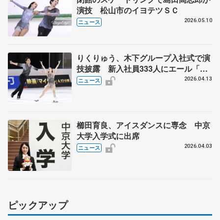
演技 松山市のイヨテツＳＣ
2026.05.10
ニュース
りくりゅう、木下グループ入社式で演
技披露 新入社員333人にエール「経
験が自分つくる」
2026.04.13
ニュース
櫛田育良、アイスダンスに専念 中京
大学入学式に出席
2026.04.03
ニュース
ピックアップ