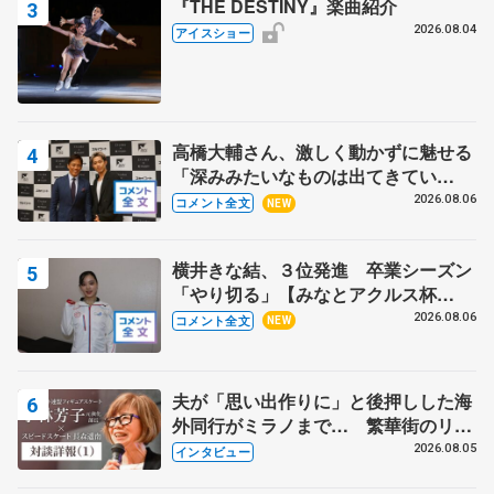
『THE DESTINY』楽曲紹介
2026.08.04
アイスショー
高橋大輔さん、激しく動かずに魅せる
「深みみたいなものは出てきてい
る？」 〝兄さん〟と慕うレジェンド
2026.08.06
コメント全文
NEW
野村忠宏さんと和気あいあい
横井きな結、３位発進 卒業シーズン
「やり切る」【みなとアクルス杯
SP】
2026.08.06
コメント全文
NEW
夫が「思い出作りに」と後押しした海
外同行がミラノまで… 繁華街のリン
クでは不良のお兄さんも味方に 小林
2026.08.05
インタビュー
芳子さんが振り返るスケート人生