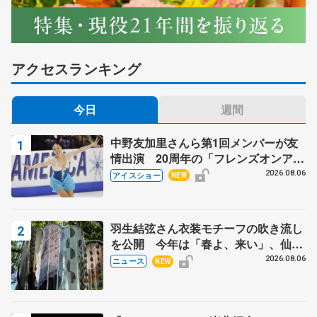
アクセスランキング
今日
週間
中野友加里さんら第1回メンバーが友
情出演 20周年の「フレンズオンアイ
ス」 宮本賢二さん、有川梨絵さん、
2026.08.06
アイスショー
NEW
田村岳斗さんも
羽生結弦さん衣装モチーフの吹き流し
を公開 今年は「春よ、来い」、仙台
の瑞鳳殿
2026.08.06
ニュース
NEW