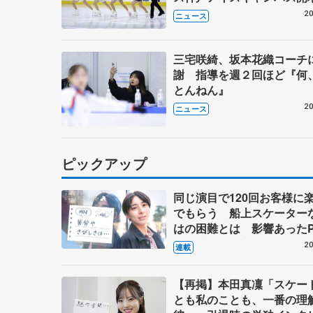
年イベント
20
ニュース
三宅咲綺、坂本花織コーチ
謝 指導を週２回ほど『何
とんねん』
20
ニュース
ピックアップ
同じ演目で120回お客様に
でもらう 船上スケーター
はの困難とは 影響あったP
キャプテン松永さんの存在
20
連載
【再掲】本田真凜「スケー
とも私のことも、一番の理