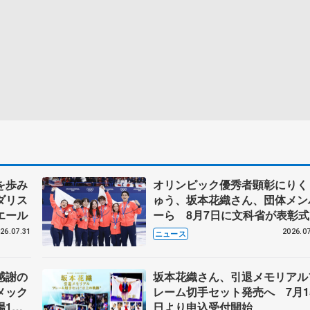
を歩み
オリンピック優秀者顕彰にりく
ダリス
ゅう、坂本花織さん、団体メン
エール
ーら 8月7日に文科省が表彰式
ブルーノ・マルコット、中野園
26.07.31
2026.07
ニュース
らコーチも
感謝の
坂本花織さん、引退メモリアル
メック
レーム切手セット発売へ 7月1
場1周
日より申込受付開始