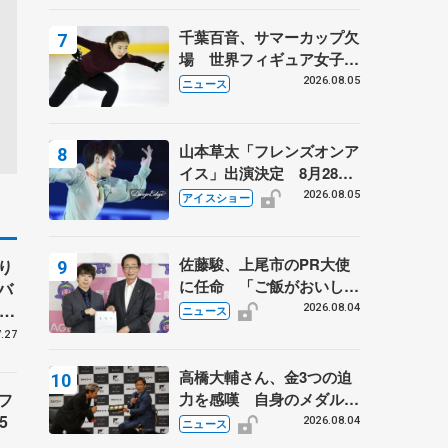
千葉百音、サマーカップ欠
場 世界フィギュア女子2
位
2026.08.05
ニュース
山本草太「フレンズオンア
イス」出演決定 8月28日
（金）2公演のみ 荒川静
2026.08.05
アイスショー
香さんプロデュース、20
周年のアイスショー
佐藤駿、上尾市のPR大使
り
に任命 「ご飯がおいし
バ
く、住みやすいのが魅力」
、
2026.08.04
ニュース
子
.27
高橋大輔さん、金3つの迫
フ
力を感嘆 自身のメダルは
5
「どちらに？」 〝リス兄
2026.08.04
ニュース
弟〟オリンピック3連覇の