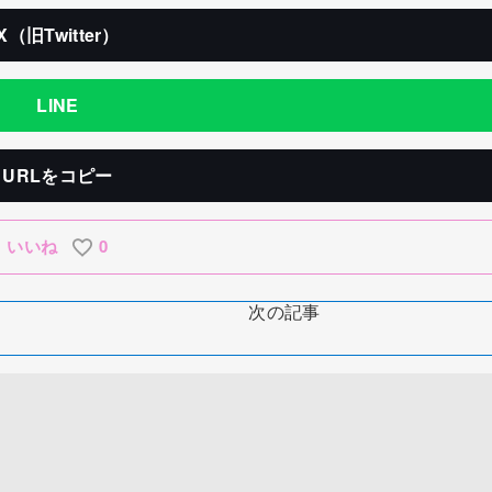
X（旧Twitter）
LINE
URLをコピー
いいね
0
次の記事