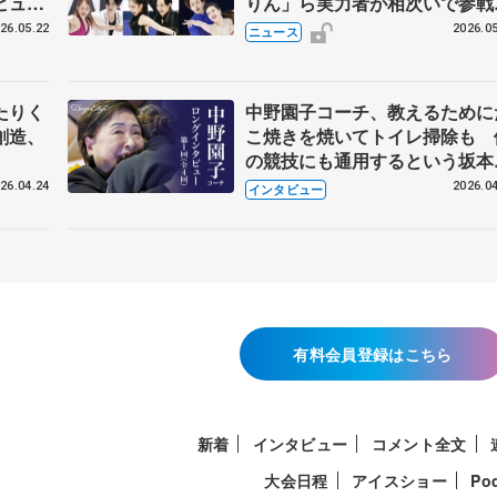
ビュー
りん」ら実力者が相次いで参
恋人、
国内の競争激化
26.05.22
2026.05
ニュース
たりく
中野園子コーチ、教えるために
創造、
こ焼きを焼いてトイレ掃除も 
の競技にも通用するという坂本
織の筋肉
26.04.24
2026.04
インタビュー
有料会員登録はこちら
新着
インタビュー
コメント全文
大会日程
アイスショー
Po