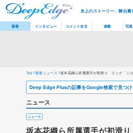
氷上のストーリー、舞台裏
新着
インタビュー
コメント全文
連載
写真
Top
新着ニュース
坂本花織ら所属選手が初滑り リンク「シ
Deep Edge Plusの記事をGoogle検索で
ニュース
ニュース
坂本花織ら所属選手が初滑り