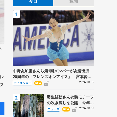
今日
週間
ス
中野友加里さんら第1回メンバーが友情出演
レ
20周年の「フレンズオンアイス」 宮本賢二
さん、有川梨絵さん、田村岳斗さんも
2026.08.06
ス
アイスショー
NEW
羽生結弦さん衣装モチーフ
の吹き流しを公開 今年は
「春よ、来い」、仙台の瑞
2026.08.06
ニュース
NEW
鳳殿