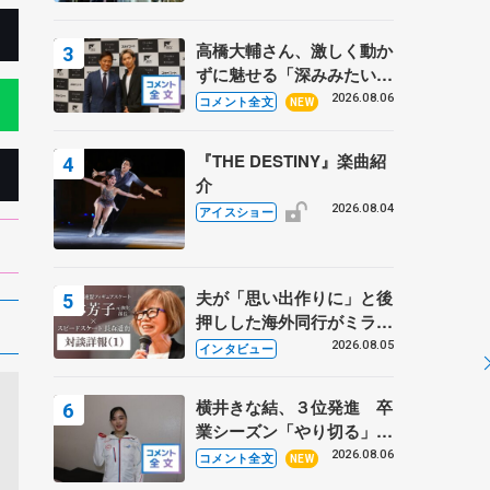
高橋大輔さん、激しく動か
ずに魅せる「深みみたいな
ものは出てきている？」
2026.08.06
コメント全文
NEW
〝兄さん〟と慕うレジェン
ド野村忠宏さんと和気あい
『THE DESTINY』楽曲紹
あい
介
2026.08.04
アイスショー
夫が「思い出作りに」と後
押しした海外同行がミラノ
まで… 繁華街のリンクで
2026.08.05
インタビュー
は不良のお兄さんも味方
に 小林芳子さんが振り返
横井きな結、３位発進 卒
るスケート人生
業シーズン「やり切る」
【みなとアクルス杯SP】
2026.08.06
コメント全文
NEW