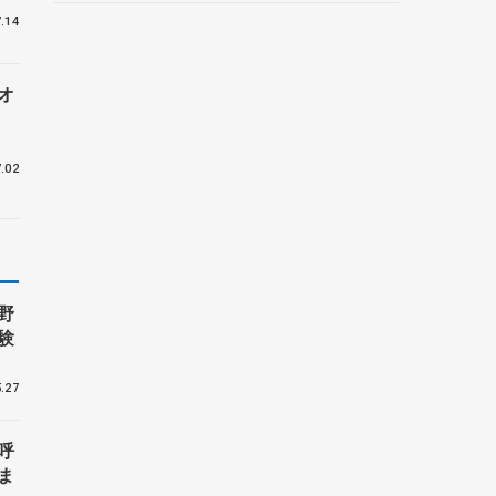
野村忠宏さんと対談
.14
オ
.02
野
験
.27
呼
ま