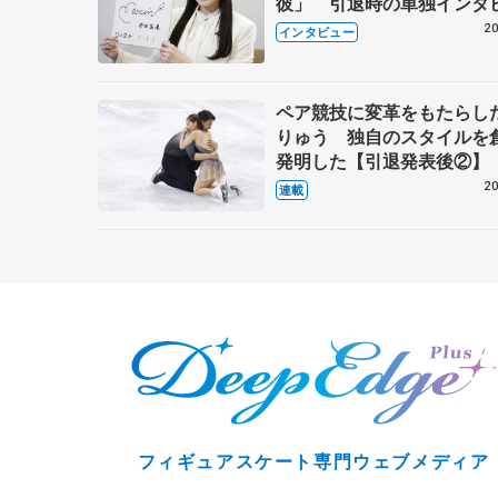
彼」 引退時の単独インタ
で語った競技人生や家族、
20
インタビュー
これからの夢…
ペア競技に変革をもたらし
りゅう 独自のスタイルを
発明した【引退発表後②】
20
連載
フィギュアスケート専門ウェブメディア