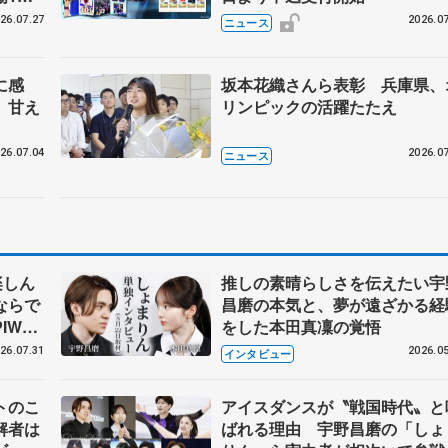
26.07.27
2026.07
ニュース
に感
坂本花織さんら表彰 兵庫県、
、甘え
リンピックの活躍たたえ
26.07.04
2026.07
ニュース
楽しん
推しの素晴らしさを伝えたい宇
ならで
昌磨の本気と、夢が遠ざかる経
IW前
をした本田真凜の覚悟
26.07.31
2026.05
インタビュー
トのこ
アイスダンスが〝戦国時代〟と
解者は
ばれる理由 宇野昌磨の「しょ