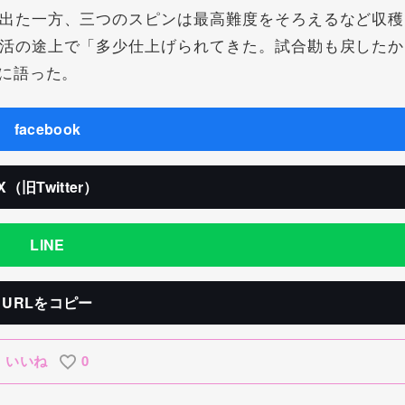
出た一方、三つのスピンは最高難度をそろえるなど収穫
活の途上で「多少仕上げられてきた。試合勘も戻したか
に語った。
facebook
X（旧Twitter）
LINE
URLをコピー
いいね
0