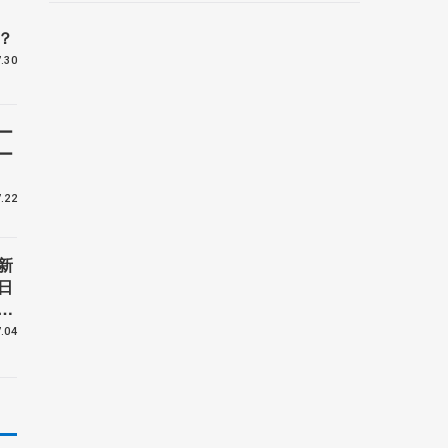
野村忠宏さんと対談
？
.30
ー
ー
.22
新
日
島
.04