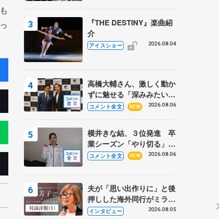
も
『THE DESTINY』楽曲紹
っ
介
2026.08.04
アイスショー
高橋大輔さん、激しく動か
ずに魅せる「深みみたいな
ものは出てきている？」
2026.08.06
コメント全文
NEW
〝兄さん〟と慕うレジェン
ド野村忠宏さんと和気あい
横井きな結、３位発進 卒
あい
業シーズン「やり切る」
【みなとアクルス杯SP】
2026.08.06
コメント全文
NEW
夫が「思い出作りに」と後
押しした海外同行がミラノ
まで… 繁華街のリンクで
2026.08.05
インタビュー