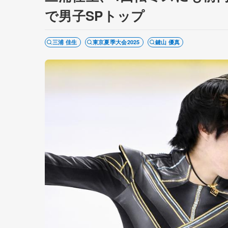
で男子SPトップ
三浦 佳生
東京夏季大会2025
鍵山 優真