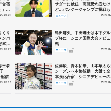
ア合宿
サダーに就任 高所恐怖症だけ
いと」
ど…バンジージャンプに挑戦も
ン、岡
26.08.01
2026.07
ニュース
りくり
島田麻央、中田璃士は木下グル
メンバ
プ杯に シニア国際大会デビュ
彰式、
戦
野園子
26.07.27
2026.07
ニュース
界王者
佐藤駿、青木祐奈、山本草太ら
子
シーズンへ本格始動 大阪で全
を配信
本強化合宿 シニアデビューの
田麻央らも
26.07.17
2026.07
ニュース