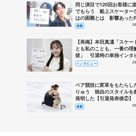
同じ演目で120回お客様に
でもらう 船上スケーター
はの困難とは 影響あったP
キャプテン松永さんの存在
20
連載
【再掲】本田真凜「スケー
とも私のことも、一番の理
彼」 引退時の単独インタ
で語った競技人生や家族、
20
インタビュー
これからの夢…
ペア競技に変革をもたらし
りゅう 独自のスタイルを
発明した【引退発表後②】
20
連載