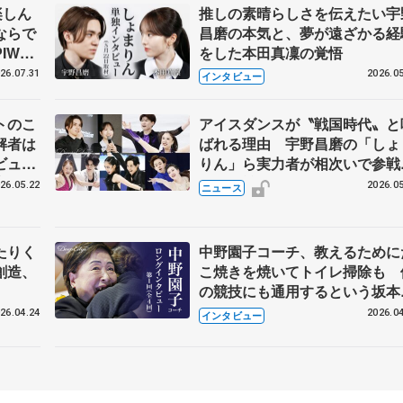
楽しん
推しの素晴らしさを伝えたい宇
ならで
昌磨の本気と、夢が遠ざかる経
IW前
をした本田真凜の覚悟
26.07.31
2026.05
インタビュー
トのこ
アイスダンスが〝戦国時代〟と
解者は
ばれる理由 宇野昌磨の「しょ
ビュー
りん」ら実力者が相次いで参
恋人、
国内の競争激化
26.05.22
2026.05
ニュース
たりく
中野園子コーチ、教えるために
創造、
こ焼きを焼いてトイレ掃除も 
の競技にも通用するという坂本
織の筋肉
26.04.24
2026.04
インタビュー