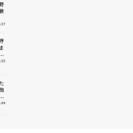
野
験
.27
呼
ま
戦
.22
た
他
花
.09