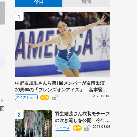
今日
週間
中野友加里さんら第1回メンバーが友情出演
20周年の「フレンズオンアイス」 宮本賢二
さん、有川梨絵さん、田村岳斗さんも
2026.08.06
アイスショー
シ
NEW
4回
羽生結弦さん衣装モチーフ
の吹き流しを公開 今年は
「春よ、来い」、仙台の瑞
2026.08.06
ニュース
NEW
鳳殿