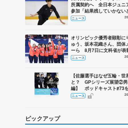
所属契約へ 全日本ジュニ
参加「結果残していかな
講師はジェーソン・ブラウ
20
ニュース
万佑子は助言感謝
オリンピック優秀者顕彰に
ゅう、坂本花織さん、団体
ーら 8月7日に文科省が表
ブルーノ・マルコット、中
20
ニュース
らコーチも
【佐藤選手はなぜ五輪・世
と？ GPシリーズ展望②男
編】 ポッドキャスト#73
20
ニュース
ピックアップ