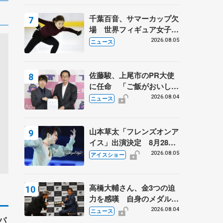
は不良のお兄さんも味方
に 小林芳子さんが振り返
千葉百音、サマーカップ欠
るスケート人生
場 世界フィギュア女子2
位
2026.08.05
ニュース
佐藤駿、上尾市のPR大使
に任命 「ご飯がおいし
く、住みやすいのが魅力」
2026.08.04
ニュース
山本草太「フレンズオンア
イス」出演決定 8月28日
（金）2公演のみ 荒川静
2026.08.05
アイスショー
香さんプロデュース、20
周年のアイスショー
高橋大輔さん、金3つの迫
力を感嘆 自身のメダルは
「どちらに？」 〝リス兄
2026.08.04
ニュース
バ
弟〟オリンピック3連覇の