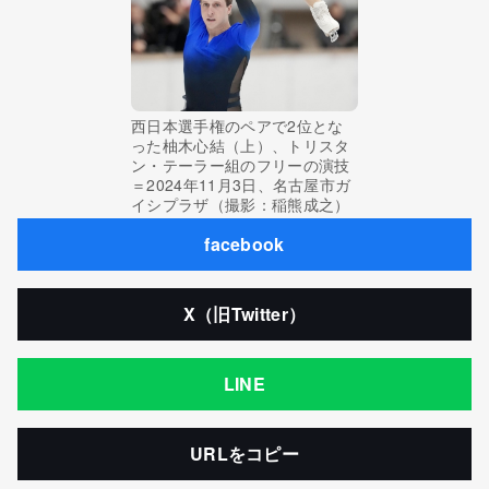
西日本選手権のペアで2位とな
った柚木心結（上）、トリスタ
ン・テーラー組のフリーの演技
＝2024年11月3日、名古屋市ガ
イシプラザ（撮影：稲熊成之）
facebook
X（旧Twitter）
LINE
URLをコピー