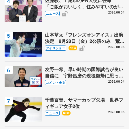
佐藤駿、上尾市のPR大使に任命
「ご飯がおいしく、住みやすいのが魅
力」
2026.08.04
ニュース
山本草太「フレンズオンアイス」出演
決定 8月28日（金）2公演のみ 荒川
静香さんプロデュース、20周年のアイ
2026.08.05
アイスショー
NEW
スショー
友野一希、早い時期の国際試合が良い
自信に 宇野昌磨の現役復帰に思って
いること 【アジアンオープントロフ
2026.08.04
コメント全文
ィーフリー後】
千葉百音、サマーカップ欠場 世界フ
ィギュア女子2位
2026.08.05
ニュース
NEW