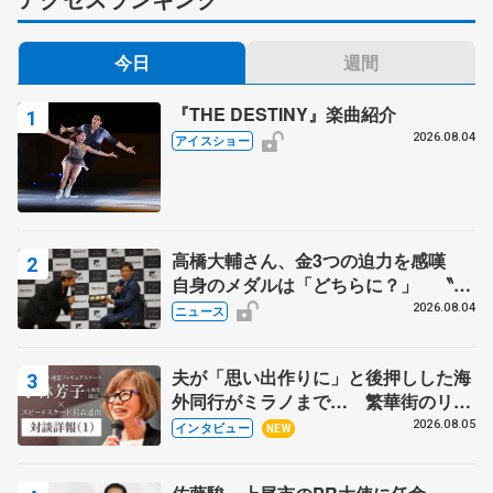
今日
週間
『THE DESTINY』楽曲紹介
2026.08.04
アイスショー
高橋大輔さん、金3つの迫力を感嘆
自身のメダルは「どちらに？」 〝リ
ス兄弟〟オリンピック3連覇の野村忠
2026.08.04
ニュース
宏さんと対談
夫が「思い出作りに」と後押しした海
外同行がミラノまで… 繁華街のリン
クでは不良のお兄さんも味方に 小林
2026.08.05
インタビュー
NEW
芳子さんが振り返るスケート人生