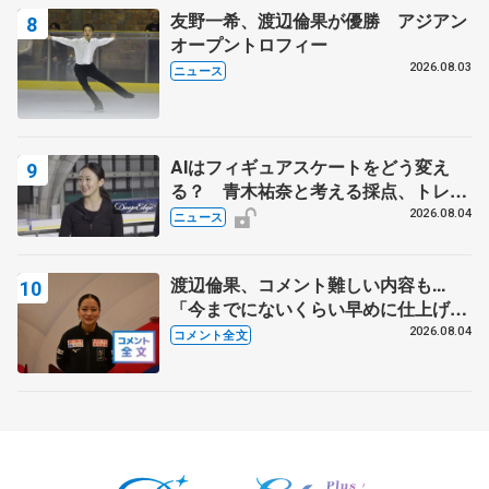
友野一希、渡辺倫果が優勝 アジアン
オープントロフィー
2026.08.03
ニュース
AIはフィギュアスケートをどう変え
る？ 青木祐奈と考える採点、トレー
ニングの未来
2026.08.04
ニュース
渡辺倫果、コメント難しい内容も...
「今までにないくらい早めに仕上げら
れている」 【アジアンオープントロ
2026.08.04
コメント全文
フィー女子フリー】