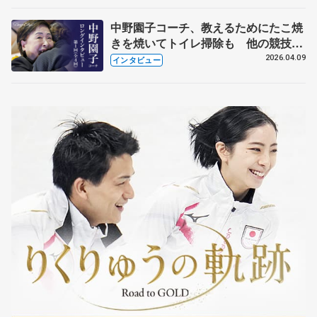
中野園子コーチ、教えるためにたこ焼
きを焼いてトイレ掃除も 他の競技に
も通用するという坂本花織の筋肉
2026.04.09
インタビュー