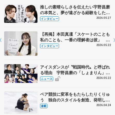
推しの素晴らしさを伝えたい宇野昌磨
の本気と、夢が遠ざかる経験をした本
田真凜の覚悟
2026.05.27
インタビュー
【再掲】本田真凜「スケートのことも
私のことも、一番の理解者は彼」 引
退時の単独インタビューで語った競技
2026.05.22
インタビュー
人生や家族、恋人、これからの夢…
アイスダンスが〝戦国時代〟と呼ばれ
る理由 宇野昌磨の「しょまりん」ら
実力者が相次いで参戦 国内の競争激
2026.05.22
ニュース
化
ペア競技に変革をもたらしたりくりゅ
う 独自のスタイルを創造、発明した
【引退発表後②】
2026.04.24
連載