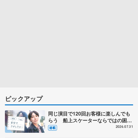
ピックアップ
同じ演目で120回お客様に楽しんでも
らう 船上スケーターならではの困難
とは 影響あったPIW前キャプテン松
2026.07.31
連載
永さんの存在