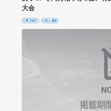
大会
岡 万佑子
村上 遥奈