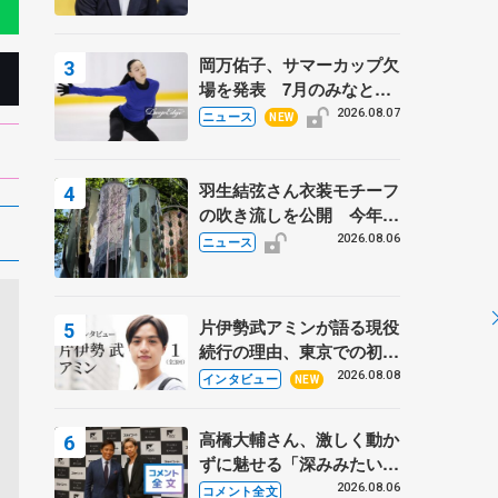
岡万佑子、サマーカップ欠
場を発表 7月のみなとア
クルス杯は腰痛の影響で
2026.08.07
ニュース
NEW
羽生結弦さん衣装モチーフ
の吹き流しを公開 今年は
「春よ、来い」、仙台の瑞
2026.08.06
ニュース
鳳殿
片伊勢武アミンが語る現役
続行の理由、東京での初め
ての一人暮らし 注目スケ
2026.08.08
インタビュー
NEW
ーターの「今」に迫る
高橋大輔さん、激しく動か
ずに魅せる「深みみたいな
ものは出てきている？」
2026.08.06
コメント全文