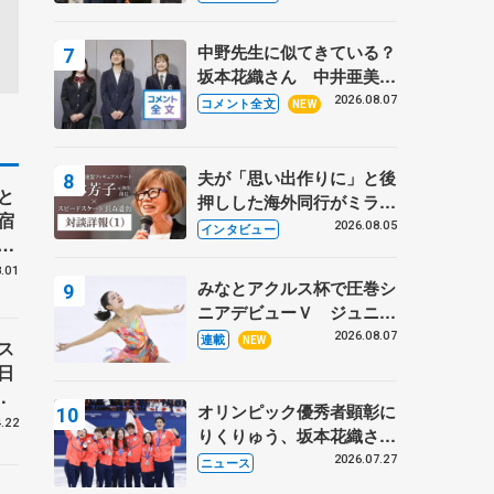
〝兄さん〟と慕うレジェン
ド野村忠宏さんと和気あい
中野先生に似てきている？
あい
坂本花織さん 中井亜美は
クリケットのサマーキャン
2026.08.07
コメント全文
NEW
プに 島田麻央はたくさん
試合に出て国際大会へ【文
部科学省スポーツ表彰
夫が「思い出作りに」と後
と
式】
押しした海外同行がミラノ
宿
まで… 繁華街のリンクで
2026.08.05
インタビュー
」
は不良のお兄さんも味方
岡
に 小林芳子さんが振り返
.01
みなとアクルス杯で圧巻シ
るスケート人生
ニアデビューＶ ジュニア
で４シーズン無敗の島田麻
2026.08.07
連載
NEW
ス
央
日
ト
オリンピック優秀者顕彰に
.22
りくりゅう、坂本花織さ
ん、団体メンバーら 8月
2026.07.27
ニュース
7日に文科省が表彰式、ブ