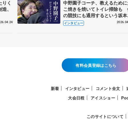
たりく
中野園子コーチ、教えるために
創造、
こ焼きを焼いてトイレ掃除も 
の競技にも通用するという坂本
織の筋肉
26.04.24
2026.04
インタビュー
有料会員登録はこちら
新着
インタビュー
コメント全文
大会日程
アイスショー
Po
このサイトについて