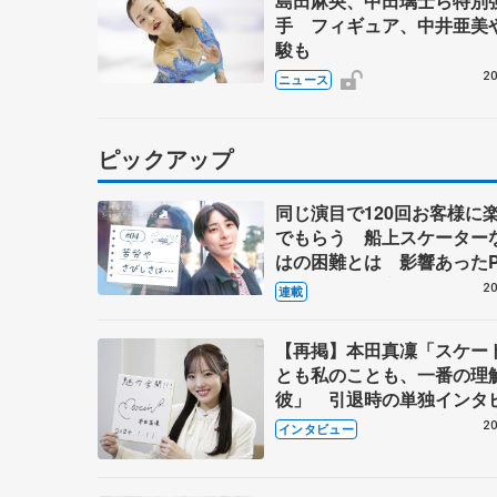
島田麻央、中田璃士ら特別
手 フィギュア、中井亜美
駿も
20
ニュース
ピックアップ
同じ演目で120回お客様に
でもらう 船上スケーター
はの困難とは 影響あったP
キャプテン松永さんの存在
20
連載
【再掲】本田真凜「スケー
とも私のことも、一番の理
彼」 引退時の単独インタ
で語った競技人生や家族、
20
インタビュー
これからの夢…