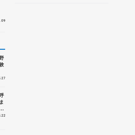
」
ルーノ・マルコット、中野
園子らコーチも
.09
野
験
.27
呼
ま
戦
.22