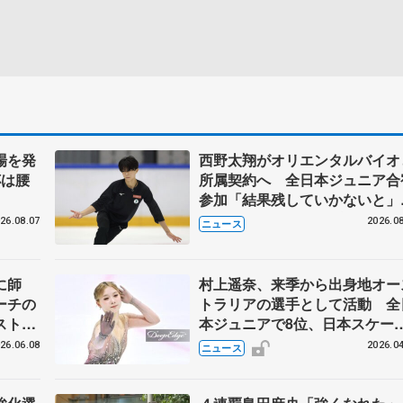
場を発
西野太翔がオリエンタルバイオ
杯は腰
所属契約へ 全日本ジュニア合
参加「結果残していかないと
講師はジェーソン・ブラウン、
26.08.07
2026.08
ニュース
万佑子は助言感謝
に師
村上遥奈、来季から出身地オー
ーチの
トラリアの選手として活動 全
ストラ
本ジュニアで8位、日本スケー
連盟強化選手を外れる
26.06.08
2026.04
ニュース