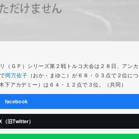
リ（ＧＰ）シリーズ第２戦トルコ大会は２８日、アンカ
で
岡万佑子
（おか・まゆこ）が６８・０３点で２位につ
木下アカデミー）は６４・１２点で３位。（共同）
facebook
X（旧Twitter）