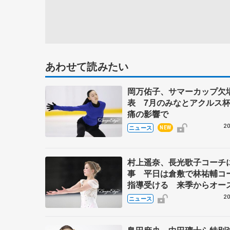
あわせて読みたい
岡万佑子、サマーカップ欠
表 7月のみなとアクルス
痛の影響で
20
ニュース
NEW
村上遥奈、長光歌子コーチ
事 平日は倉敷で林祐輔コ
指導受ける 来季からオー
リア選手として活動
20
ニュース