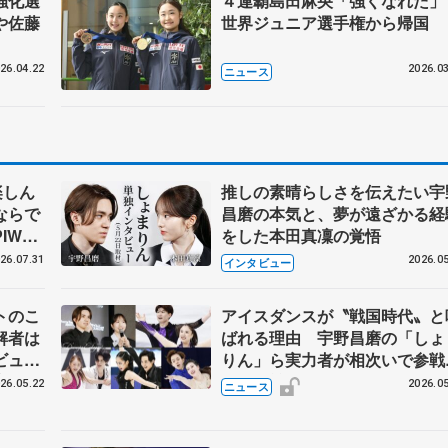
強化選
４連覇島田麻央「強くなれた
や佐藤
世界ジュニア選手権から帰国
26.04.22
2026.03
ニュース
楽しん
推しの素晴らしさを伝えたい宇
ならで
昌磨の本気と、夢が遠ざかる経
IW前
をした本田真凜の覚悟
26.07.31
2026.05
インタビュー
トのこ
アイスダンスが〝戦国時代〟と
解者は
ばれる理由 宇野昌磨の「しょ
ビュー
りん」ら実力者が相次いで参
恋人、
国内の競争激化
26.05.22
2026.05
ニュース