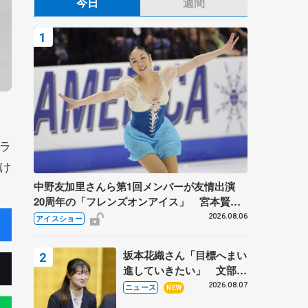
今日
週間
ラ
け
中野友加里さんら第1回メンバーが友情出演
20周年の「フレンズオンアイス」 宮本賢二
さん、有川梨絵さん、田村岳斗さんも
2026.08.06
アイスショー
坂本花織さん「目標へまい
進していきたい」 文部科
学省スポーツ表彰式で代表
2026.08.07
ニュース
NEW
謝辞