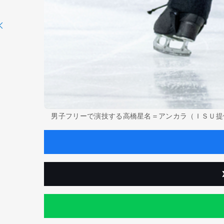
男子フリーで演技する高橋星名＝アンカラ（ＩＳＵ提