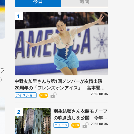
今日
週間
ラ
）
中野友加里さんら第1回メンバーが友情出演
20周年の「フレンズオンアイス」 宮本賢二
さん、有川梨絵さん、田村岳斗さんも
2026.08.06
アイスショー
NEW
羽生結弦さん衣装モチーフ
の吹き流しを公開 今年は
「春よ、来い」、仙台の瑞
2026.08.06
ニュース
NEW
鳳殿