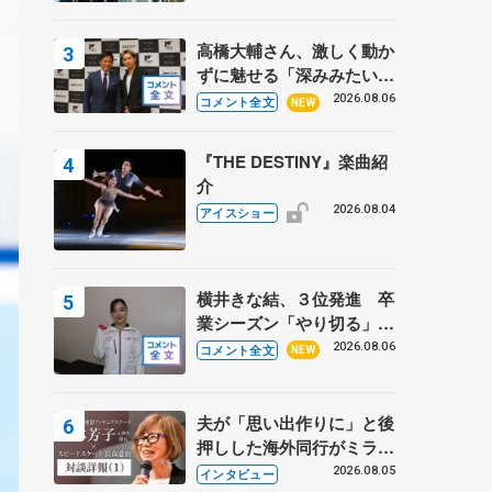
高橋大輔さん、激しく動か
ずに魅せる「深みみたいな
ものは出てきている？」
2026.08.06
コメント全文
NEW
〝兄さん〟と慕うレジェン
ド野村忠宏さんと和気あい
『THE DESTINY』楽曲紹
あい
介
2026.08.04
アイスショー
横井きな結、３位発進 卒
業シーズン「やり切る」
【みなとアクルス杯SP】
2026.08.06
コメント全文
NEW
夫が「思い出作りに」と後
押しした海外同行がミラノ
まで… 繁華街のリンクで
2026.08.05
インタビュー