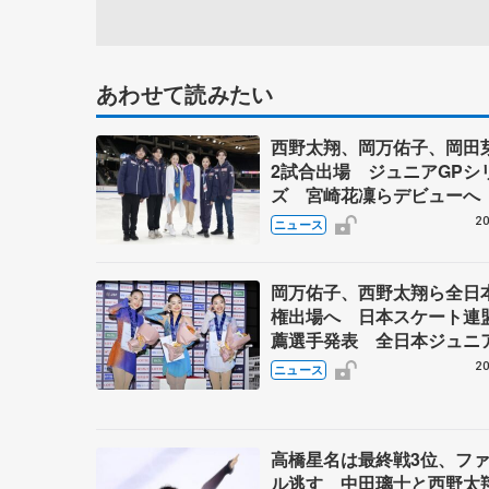
あわせて読みたい
西野太翔、岡万佑子、岡田
2試合出場 ジュニアGPシ
ズ 宮崎花凜らデビューへ
20
ニュース
岡万佑子、西野太翔ら全日
権出場へ 日本スケート連
薦選手発表 全日本ジュニ
権を受け
20
ニュース
高橋星名は最終戦3位、フ
ル逃す 中田璃士と西野太