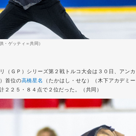
供・ゲッティ＝共同）
リ（ＧＰ）シリーズ第２戦トルコ大会は３０日、アンカ
）首位の
高橋星名
（たかはし・せな）（木下アカデミー
計２２５・８４点で２位だった。（共同）