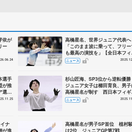
芽依が
高橋星名、世界ジュニア代表へ
リー
「このまま波に乗って、フリー
も最高の演技を」【全日本フィ
ュア男子SP】
26.06.24
2025.12
ニュース
本選手
杉山匠海、SP3位から逆転優
盟が推
ジュニア女子は櫛田育良、男子
ア選手
高橋星名が制す 西日本フィギ
ア最終日
25.11.25
2025.11
ニュース
ァイナ
高橋星名が男子SP首位 植村
翔が進
は2位 ジュニアGP第7戦