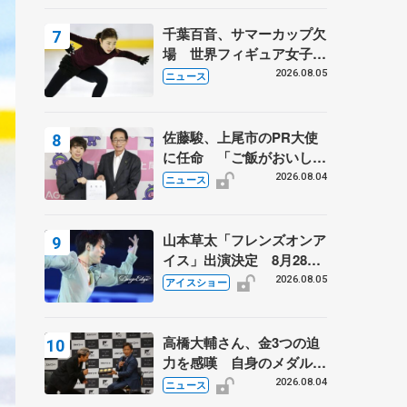
は不良のお兄さんも味方
に 小林芳子さんが振り返
千葉百音、サマーカップ欠
るスケート人生
場 世界フィギュア女子2
位
2026.08.05
ニュース
佐藤駿、上尾市のPR大使
に任命 「ご飯がおいし
く、住みやすいのが魅力」
2026.08.04
ニュース
山本草太「フレンズオンア
イス」出演決定 8月28日
（金）2公演のみ 荒川静
2026.08.05
アイスショー
香さんプロデュース、20
周年のアイスショー
高橋大輔さん、金3つの迫
力を感嘆 自身のメダルは
「どちらに？」 〝リス兄
2026.08.04
ニュース
弟〟オリンピック3連覇の