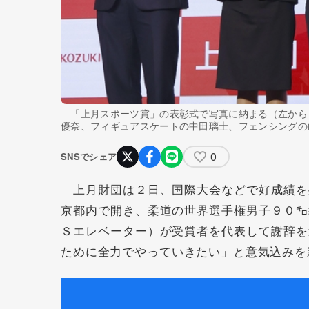
「上月スポーツ賞」の表彰式で写真に納まる（左から
優奈、フィギュアスケートの中田璃士、フェンシングの
0
SNSでシェア
上月財団は２日、国際大会などで好成績を
京都内で開き、柔道の世界選手権男子９０㌔
Ｓエレベーター）が受賞者を代表して謝辞を
ために全力でやっていきたい」と意気込みを