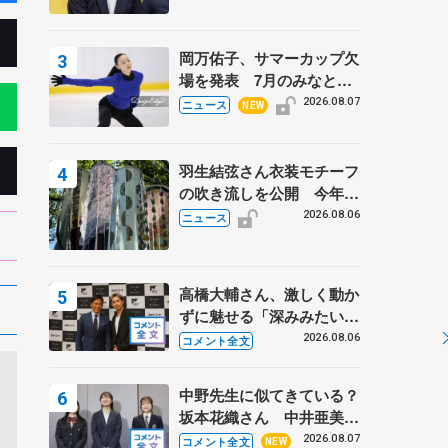
岡万佑子、サマーカップ欠
場を発表 7月のみなとア
クルス杯は腰痛の影響で
2026.08.07
ニュース
NEW
羽生結弦さん衣装モチーフ
の吹き流しを公開 今年は
「春よ、来い」、仙台の瑞
2026.08.06
ニュース
鳳殿
高橋大輔さん、激しく動か
ずに魅せる「深みみたいな
ものは出てきている？」
2026.08.06
コメント全文
〝兄さん〟と慕うレジェン
ド野村忠宏さんと和気あい
中野先生に似てきている？
あい
坂本花織さん 中井亜美は
クリケットのサマーキャン
2026.08.07
コメント全文
NEW