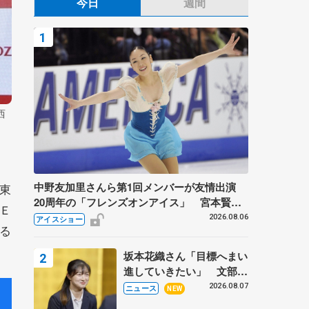
今日
週間
西
中野友加里さんら第1回メンバーが友情出演
東
20周年の「フレンズオンアイス」 宮本賢二
Ｅ
さん、有川梨絵さん、田村岳斗さんも
2026.08.06
アイスショー
る
坂本花織さん「目標へまい
進していきたい」 文部科
学省スポーツ表彰式で代表
2026.08.07
ニュース
NEW
謝辞