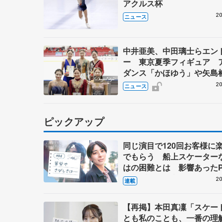
アクルス杯
20
ニュース
中井亜美、中田璃士らエン
ー 東京夏季フィギュア 
ダンス「かほゆう」や矢島
北村凌大組も
20
ニュース
ピックアップ
同じ演目で120回お客様に
でもらう 船上スケーター
はの困難とは 影響あったP
キャプテン松永さんの存在
20
連載
【再掲】本田真凜「スケー
とも私のことも、一番の理