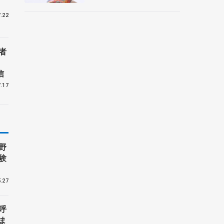
央
.22
者
信
.17
野
験
.27
呼
ま