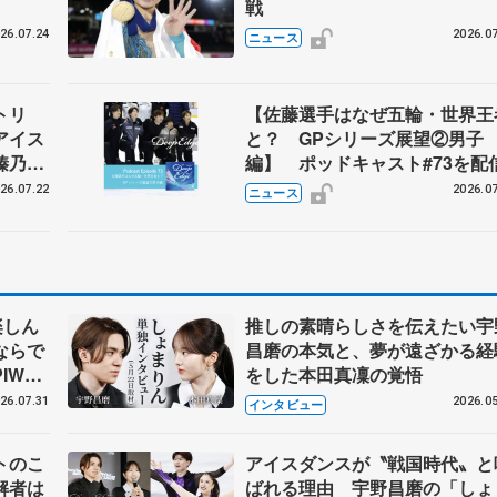
戦
26.07.24
2026.07
ニュース
トリ
【佐藤選手はなぜ五輪・世界王
アイス
と？ GPシリーズ展望②男子
榛乃、
編】 ポッドキャスト#73を配
26.07.22
2026.07
ニュース
楽しん
推しの素晴らしさを伝えたい宇
ならで
昌磨の本気と、夢が遠ざかる経
IW前
をした本田真凜の覚悟
26.07.31
2026.05
インタビュー
トのこ
アイスダンスが〝戦国時代〟と
解者は
ばれる理由 宇野昌磨の「しょ