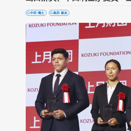
中田 璃士
島田 麻央