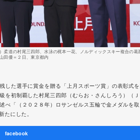
）柔道の村尾三四郎、水泳の梶本一花、ノルディックスキー複合の葛
山田優＝２日、東京都内
残した選手に賞金を贈る「上月スポーツ賞」の表彰式を
級を初制覇した村尾三四郎（むらお・さんしろう）（Ｊ
述べ「（２０２８年）ロサンゼルス五輪で金メダルを取
新たにした。
facebook