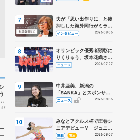
プに 島田麻央はたくさん
試合に出て国際大会へ【文
部科学省スポーツ表彰
夫が「思い出作りに」と後
式】
押しした海外同行がミラノ
まで… 繁華街のリンクで
2026.08.05
インタビュー
は不良のお兄さんも味方
に 小林芳子さんが振り返
オリンピック優秀者顕彰に
るスケート人生
りくりゅう、坂本花織さ
ん、団体メンバーら 8月
2026.07.27
ニュース
7日に文科省が表彰式、ブ
ルーノ・マルコット、中野
園子らコーチも
中井亜美、新潟の
シ
「SANKA」とスポンサー
う
契約 「全力で応援」とコ
ア
2026.08.06
ニュース
メント
.25
みなとアクルス杯で圧巻シ
ニアデビューＶ ジュニア
ー
で４シーズン無敗の島田麻
ー
2026.08.07
連載
NEW