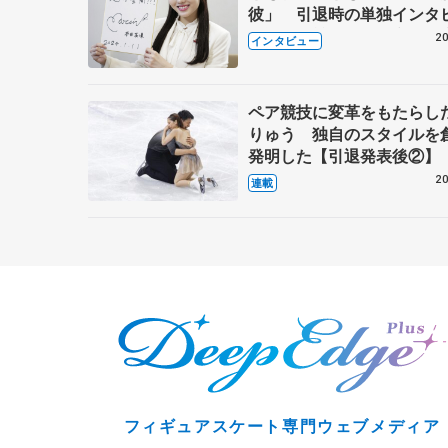
彼」 引退時の単独インタ
で語った競技人生や家族、
20
インタビュー
これからの夢…
ペア競技に変革をもたらし
りゅう 独自のスタイルを
発明した【引退発表後②】
20
連載
フィギュアスケート専門ウェブメディア