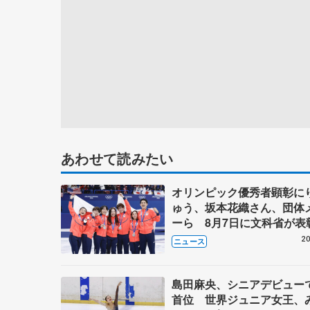
あわせて読みたい
オリンピック優秀者顕彰に
ゅう、坂本花織さん、団体
ーら 8月7日に文科省が表
ブルーノ・マルコット、中
20
ニュース
らコーチも
島田麻央、シニアデビュー
首位 世界ジュニア女王、