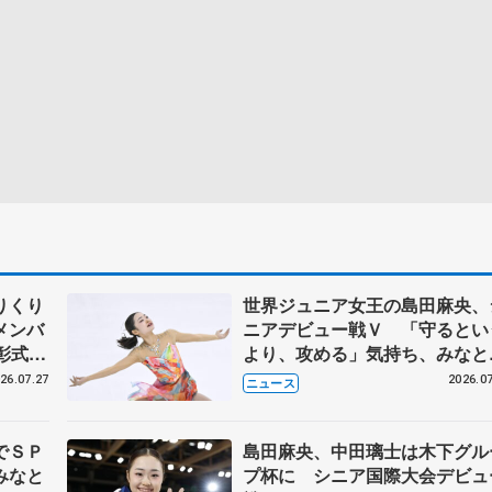
りくり
世界ジュニア女王の島田麻央、
メンバ
ニアデビュー戦Ｖ 「守るとい
彰式、
より、攻める」気持ち、みなと
野園子
クルス杯
26.07.27
2026.07
ニュース
でＳＰ
島田麻央、中田璃士は木下グル
みなと
プ杯に シニア国際大会デビュ