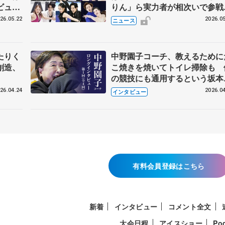
ビュー
りん」ら実力者が相次いで参
恋人、
国内の競争激化
26.05.22
2026.05
ニュース
たりく
中野園子コーチ、教えるために
創造、
こ焼きを焼いてトイレ掃除も 
の競技にも通用するという坂本
織の筋肉
26.04.24
2026.04
インタビュー
有料会員登録はこちら
新着
インタビュー
コメント全文
大会日程
アイスショー
Po