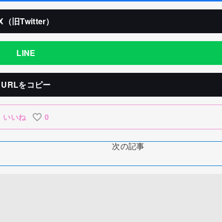
X（旧Twitter）
LINE
URLをコピー
いいね
0
次の記事