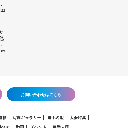
戦
.22
た
他
花
.09
お問い合わせはこちら
連載
写真ギャラリー
選手名鑑
大会特集
dcast
動画
イベント
選手支援