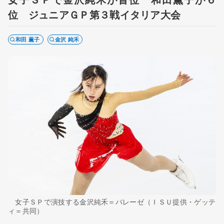
位 ジュニアＧＰ第３戦イタリア大会
和田 薫子
金沢 純禾
女子ＳＰで演技する金沢純禾＝バレーゼ（ＩＳＵ提供・ゲッテ
ィ＝共同）