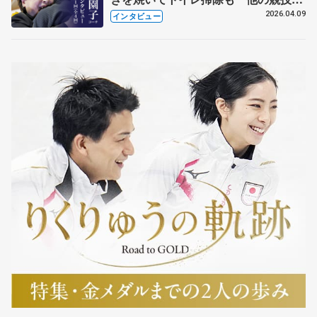
も通用するという坂本花織の筋肉
2026.04.09
インタビュー