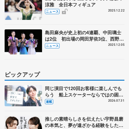
涼雅 全日本フィギュア
2025.12.22
ニュース
島田麻央が史上初の4連覇、中田璃士
は2位 初出場の岡田芽依3位、西野太
翔5位 ジュニアGPファイナル
2025.12.05
ニュース
ピックアップ
同じ演目で120回お客様に楽しんでも
らう 船上スケーターならではの困難
とは 影響あったPIW前キャプテン松
2026.07.31
連載
永さんの存在
推しの素晴らしさを伝えたい宇野昌磨
の本気と、夢が遠ざかる経験をした本