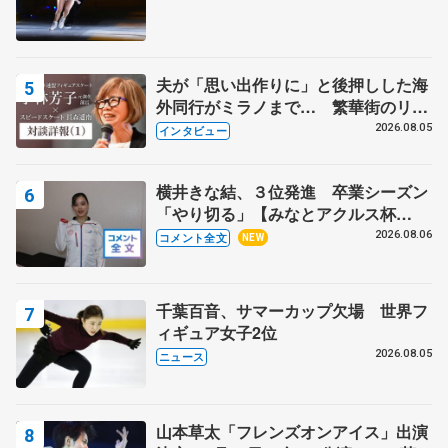
夫が「思い出作りに」と後押しした海
外同行がミラノまで… 繁華街のリン
クでは不良のお兄さんも味方に 小林
2026.08.05
インタビュー
芳子さんが振り返るスケート人生
横井きな結、３位発進 卒業シーズン
「やり切る」【みなとアクルス杯
SP】
2026.08.06
コメント全文
NEW
千葉百音、サマーカップ欠場 世界フ
ィギュア女子2位
2026.08.05
ニュース
山本草太「フレンズオンアイス」出演