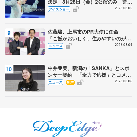
決定 8月28日（金）2公演のみ 荒川
静香さんプロデュース、20周年のアイ
2026.08.05
アイスショー
スショー
佐藤駿、上尾市のPR大使に任命
「ご飯がおいしく、住みやすいのが魅
力」
2026.08.04
ニュース
中井亜美、新潟の「SANKA」とスポ
ンサー契約 「全力で応援」とコメン
ト
2026.08.06
ニュース
NEW