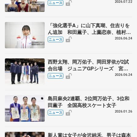
ほゆう」や矢島榛乃、北村凌大組も
2026.07.22
ニュース
「強化選手A」に山下真瑚、住吉りを
ん追加 和田薫子、上薗恋奈、植村駿
は「強化選手B」
2026.06.24
ニュース
西野太翔、岡万佑子、岡田芽依が2試
合出場 ジュニアGPシリーズ 宮崎
花凜らデビューへ
2026.06.24
ニュース
島田麻央2連覇、2位岡万佑子、3位和
田薫子 全国高校スケート女子
2026.01.26
ニュース
新人賞は女子が金沢純禾、男子は森本