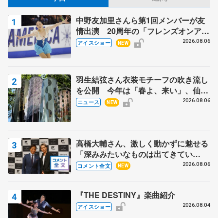
中野友加里さんら第1回メンバーが友
情出演 20周年の「フレンズオンアイ
ス」 宮本賢二さん、有川梨絵さん、
2026.08.06
アイスショー
NEW
田村岳斗さんも
羽生結弦さん衣装モチーフの吹き流し
を公開 今年は「春よ、来い」、仙台
の瑞鳳殿
2026.08.06
ニュース
NEW
高橋大輔さん、激しく動かずに魅せる
「深みみたいなものは出てきてい
る？」 〝兄さん〟と慕うレジェンド
2026.08.06
コメント全文
NEW
野村忠宏さんと和気あいあい
『THE DESTINY』楽曲紹介
2026.08.04
アイスショー