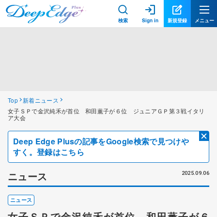
検索
Sign in
新規登録
メニュー
Top
新着ニュース
女子ＳＰで金沢純禾が首位 和田薫子が６位 ジュニアＧＰ第３戦イタリ
ア大会
Deep Edge Plusの記事をGoogle検索で見つけや
すく。登録はこちら
ニュース
2025.09.06
ニュース
女子ＳＰで金沢純禾が首位 和田薫子が６