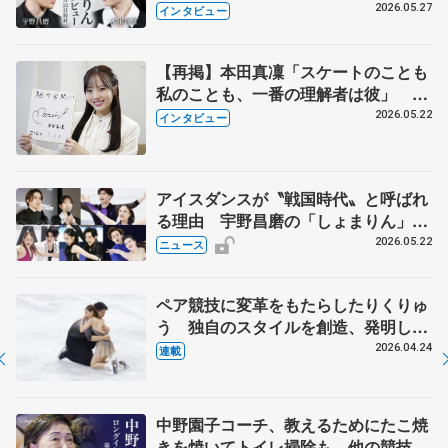
田真凜の覚悟
2026.05.27
インタビュー
【再掲】本田真凜「スケートのことも
私のことも、一番の理解者は彼」 引
退時の単独インタビューで語った競技
2026.05.22
インタビュー
人生や家族、恋人、これからの夢…
アイスダンスが〝戦国時代〟と呼ばれ
る理由 宇野昌磨の「しょまりん」ら
実力者が相次いで参戦 国内の競争激
2026.05.22
ニュース
化
ペア競技に変革をもたらしたりくりゅ
う 独自のスタイルを創造、発明した
【引退発表後②】
2026.04.24
連載
中野園子コーチ、教えるためにたこ焼
きを焼いてトイレ掃除も 他の競技に