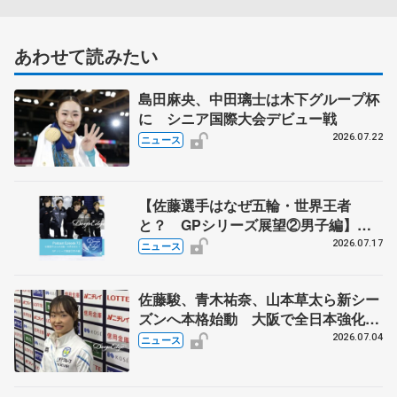
あわせて読みたい
島田麻央、中田璃士は木下グループ杯
に シニア国際大会デビュー戦
2026.07.22
ニュース
【佐藤選手はなぜ五輪・世界王者
と？ GPシリーズ展望②男子編】
ポッドキャスト#73を配信
2026.07.17
ニュース
佐藤駿、青木祐奈、山本草太ら新シー
ズンへ本格始動 大阪で全日本強化合
宿 シニアデビューの島田麻央らも
2026.07.04
ニュース