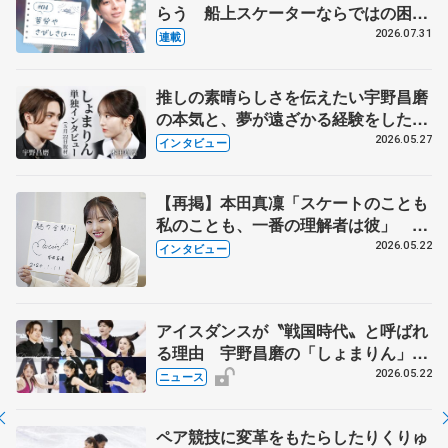
らう 船上スケーターならではの困難
とは 影響あったPIW前キャプテン松
2026.07.31
連載
永さんの存在
推しの素晴らしさを伝えたい宇野昌磨
の本気と、夢が遠ざかる経験をした本
田真凜の覚悟
2026.05.27
インタビュー
【再掲】本田真凜「スケートのことも
私のことも、一番の理解者は彼」 引
退時の単独インタビューで語った競技
2026.05.22
インタビュー
人生や家族、恋人、これからの夢…
アイスダンスが〝戦国時代〟と呼ばれ
る理由 宇野昌磨の「しょまりん」ら
実力者が相次いで参戦 国内の競争激
2026.05.22
ニュース
化
ペア競技に変革をもたらしたりくりゅ