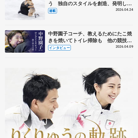
う 独自のスタイルを創造、発明した
【引退発表後②】
2026.04.24
連載
中野園子コーチ、教えるためにたこ焼
きを焼いてトイレ掃除も 他の競技に
も通用するという坂本花織の筋肉
2026.04.09
インタビュー