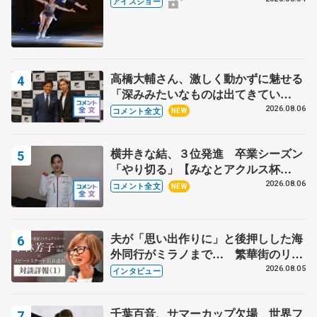
アイスショー
高橋大輔さん、激しく動かずに魅せる
「深みみたいなものは出てきてい
る？」 〝兄さん〟と慕うレジェンド
2026.08.06
コメント全文
NEW
野村忠宏さんと和気あいあい
横井きな結、３位発進 卒業シーズン
「やり切る」【みなとアクルス杯
SP】
2026.08.06
コメント全文
NEW
夫が「思い出作りに」と後押しした海
外同行がミラノまで… 繁華街のリン
クでは不良のお兄さんも味方に 小林
2026.08.05
インタビュー
芳子さんが振り返るスケート人生
千葉百音、サマーカップ欠場 世界フ