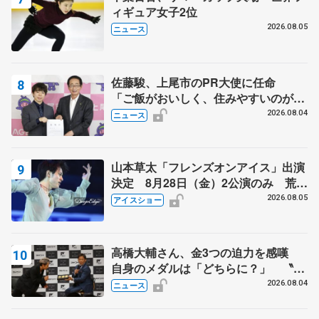
ィギュア女子2位
2026.08.05
ニュース
佐藤駿、上尾市のPR大使に任命
「ご飯がおいしく、住みやすいのが魅
力」
2026.08.04
ニュース
山本草太「フレンズオンアイス」出演
決定 8月28日（金）2公演のみ 荒川
静香さんプロデュース、20周年のアイ
2026.08.05
アイスショー
スショー
高橋大輔さん、金3つの迫力を感嘆
自身のメダルは「どちらに？」 〝リ
ス兄弟〟オリンピック3連覇の野村忠
2026.08.04
ニュース
宏さんと対談