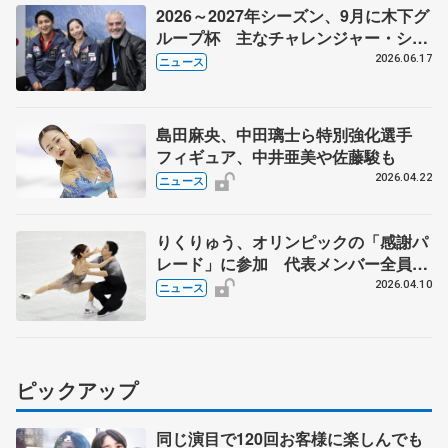
2026～2027年シーズン、9月に木下グ
ループ杯 主なチャレンジャー・シリ
ーズ（CS）日程
2026.06.17
ニュース
島田麻央、中田璃士ら特別強化選手
フィギュア、中井亜美や佐藤駿も
2026.04.22
ニュース
りくりゅう、オリンピックの「感謝パ
レード」に参加 代表メンバー全員
で、東京・日本橋で25日
2026.04.10
ニュース
ピックアップ
同じ演目で120回お客様に楽しんでも