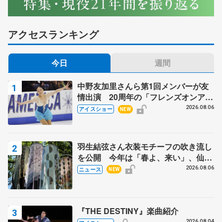
アクセスランキング
今日
週間
中野友加里さんら第1回メンバーが友
情出演 20周年の「フレンズオンアイ
ス」 宮本賢二さん、有川梨絵さん、
2026.08.06
アイスショー
NEW
田村岳斗さんも
羽生結弦さん衣装モチーフの吹き流し
を公開 今年は「春よ、来い」、仙台
の瑞鳳殿
2026.08.06
ニュース
NEW
『THE DESTINY』楽曲紹介
2026.08.04