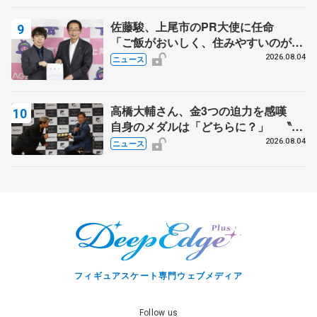
佐藤駿、上尾市のPR大使に任命
「ご飯がおいしく、住みやすいのが魅
力」
2026.08.04
ニュース
高橋大輔さん、金3つの迫力を感嘆
自身のメダルは「どちらに？」 〝リ
ス兄弟〟オリンピック3連覇の野村忠
2026.08.04
ニュース
宏さんと対談
フィギュアスケート専門ウェブメディア
Follow us