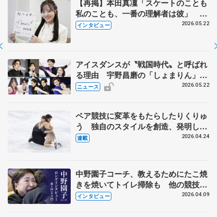
【再掲】本田真凜「スケートのことも
私のことも、一番の理解者は彼」 引
退時の単独インタビューで語った競技
2026.05.22
インタビュー
人生や家族、恋人、これからの夢…
アイスダンスが〝戦国時代〟と呼ばれ
る理由 宇野昌磨の「しょまりん」ら
実力者が相次いで参戦 国内の競争激
2026.05.22
ニュース
化
ペア競技に変革をもたらしたりくりゅ
う 独自のスタイルを創造、発明した
【引退発表後②】
2026.04.24
連載
中野園子コーチ、教えるためにたこ焼
きを焼いてトイレ掃除も 他の競技に
も通用するという坂本花織の筋肉
2026.04.09
インタビュー