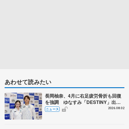
あわせて読みたい
長岡柚奈、4月に右足疲労骨折も回復
を強調 ゆなすみ「DESTINY」出
演、森口澄士「力を合わせて」
2026.08.02
ニュース