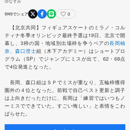
ゆなすみ
0
SNSでシェア
【北京共同】フィギュアスケートのミラノ・コル
ティナ冬季オリンピック最終予選は19日、北京で開
幕し、3枠の国・地域別出場枠を争うペアの
長岡柚
奈
、
森口澄士
組（木下アカデミー）はショートプロ
グラム（SP）でジャンプにミスが出て、62・68点
で4位発進となった。
長岡、森口組はＳＰでミスが重なり、五輪枠獲得
圏外の４位となった。前戦で自己ベスト更新と調子
は上向きだっただけに、長岡は「練習ではいつもノ
ーミスでできていた。すごい悔しい」と表情をこわ
ばらせた。