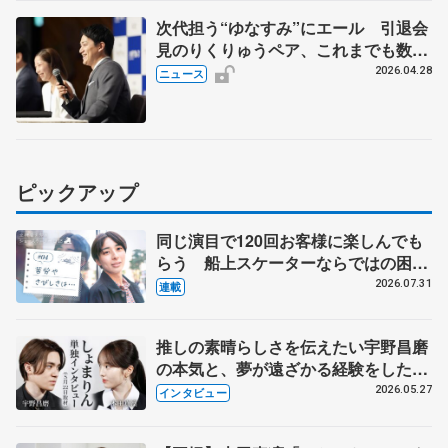
次代担う“ゆなすみ”にエール 引退会
見のりくりゅうペア、これまでも数々
の助言
2026.04.28
ニュース
ピックアップ
同じ演目で120回お客様に楽しんでも
らう 船上スケーターならではの困難
とは 影響あったPIW前キャプテン松
2026.07.31
連載
永さんの存在
推しの素晴らしさを伝えたい宇野昌磨
の本気と、夢が遠ざかる経験をした本
田真凜の覚悟
2026.05.27
インタビュー