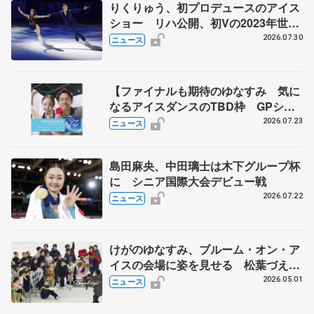
りくりゅう、初プロデュースのアイス
ショー リハ公開、初Vの2023年世界
選手権のSP披露 ハゼボロ、チョク
2026.07.30
ニュース
ベイら豪華メンバーが来日
【ファイナルも期待のゆなすみ 気に
なるアイスダンスのTBD枠 GPシリ
ーズ展望③ペア・アイスダンス編】
2026.07.23
ニュース
ポッドキャスト#74を配信
島田麻央、中田璃士は木下グループ杯
に シニア国際大会デビュー戦
2026.07.22
ニュース
けがのゆなすみ、ブルーム・オン・ア
イスの会場に姿を見せる 松葉づえの
長岡、ファンに「早く治して、また元
2026.05.01
ニュース
気に滑りたい」