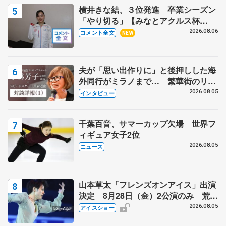
横井きな結、３位発進 卒業シーズン
「やり切る」【みなとアクルス杯
SP】
2026.08.06
コメント全文
NEW
夫が「思い出作りに」と後押しした海
外同行がミラノまで… 繁華街のリン
クでは不良のお兄さんも味方に 小林
2026.08.05
インタビュー
芳子さんが振り返るスケート人生
千葉百音、サマーカップ欠場 世界フ
ィギュア女子2位
2026.08.05
ニュース
山本草太「フレンズオンアイス」出演
決定 8月28日（金）2公演のみ 荒川
静香さんプロデュース、20周年のアイ
2026.08.05
アイスショー
スショー