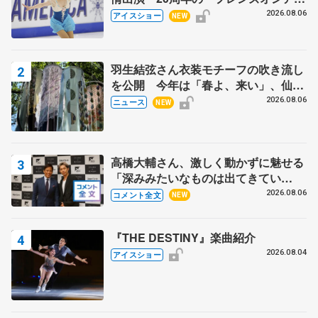
ス」 宮本賢二さん、有川梨絵さん、
2026.08.06
アイスショー
NEW
田村岳斗さんも
羽生結弦さん衣装モチーフの吹き流し
を公開 今年は「春よ、来い」、仙台
の瑞鳳殿
2026.08.06
ニュース
NEW
高橋大輔さん、激しく動かずに魅せる
「深みみたいなものは出てきてい
る？」 〝兄さん〟と慕うレジェンド
2026.08.06
コメント全文
NEW
野村忠宏さんと和気あいあい
『THE DESTINY』楽曲紹介
2026.08.04
アイスショー