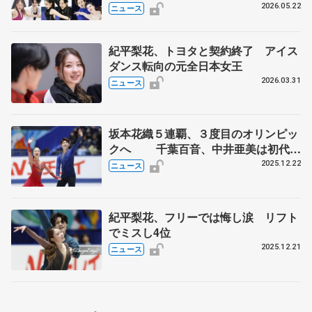
実力者が相次いで参戦 国内の競争激
2026.05.22
ニュース
化
紀平梨花、トヨタと契約終了 アイス
ダンス転向の元全日本女王
2026.03.31
ニュース
坂本花織５連覇、３度目のオリンピッ
クへ 千葉百音、中井亜美は初代表
確実 全日本フィギュア
2025.12.22
ニュース
紀平梨花、フリーでは悔し涙 リフト
でミスし4位
2025.12.21
ニュース