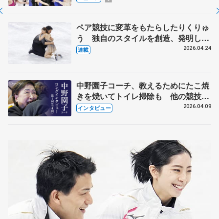
化
ペア競技に変革をもたらしたりくりゅ
う 独自のスタイルを創造、発明した
【引退発表後②】
2026.04.24
連載
中野園子コーチ、教えるためにたこ焼
きを焼いてトイレ掃除も 他の競技に
も通用するという坂本花織の筋肉
2026.04.09
インタビュー