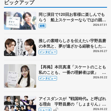
ピックアップ
同じ演目で120回お客様に楽しんでも
らう 船上スケーターならではの困難
とは 影響あったPIW前キャプテン松
2026.07.31
連載
永さんの存在
推しの素晴らしさを伝えたい宇野昌磨
の本気と、夢が遠ざかる経験をした本
田真凜の覚悟
2026.05.27
インタビュー
【再掲】本田真凜「スケートのことも
私のことも、一番の理解者は彼」 引
退時の単独インタビューで語った競技
2026.05.22
インタビュー
人生や家族、恋人、これからの夢…
アイスダンスが〝戦国時代〟と呼ばれ
る理由 宇野昌磨の「しょまりん」ら
実力者が相次いで参戦 国内の競争激
2026.05.22
ニュース