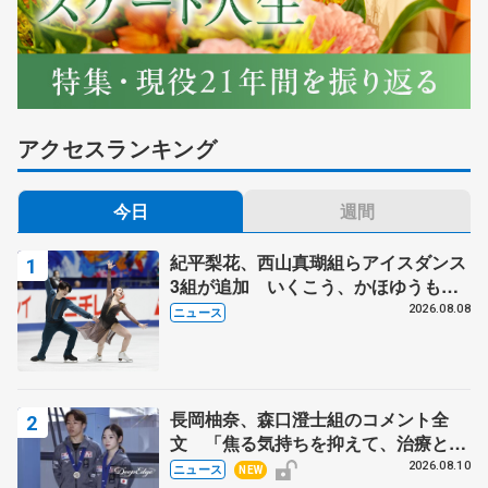
アクセスランキング
今日
週間
紀平梨花、西山真瑚組らアイスダンス
3組が追加 いくこう、かほゆうも、
木下グループ杯
2026.08.08
ニュース
長岡柚奈、森口澄士組のコメント全
文 「焦る気持ちを抑えて、治療とリ
ハビリに専念」、木下グループ杯辞退
2026.08.10
ニュース
NEW