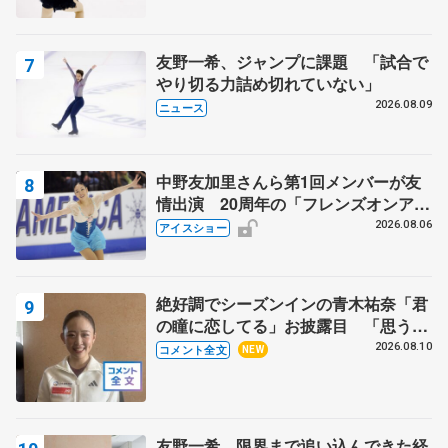
イン課題は…【サマーカップ･ジュニ
ア女子SP】
友野一希、ジャンプに課題 「試合で
やり切る力詰め切れていない」
2026.08.09
ニュース
中野友加里さんら第1回メンバーが友
情出演 20周年の「フレンズオンアイ
ス」 宮本賢二さん、有川梨絵さん、
2026.08.06
アイスショー
田村岳斗さんも
絶好調でシーズンインの青木祐奈「君
の瞳に恋してる」お披露目 「思う人
を狙う…キャッチするような」【サマ
2026.08.10
コメント全文
NEW
ーカップ女子SP】
友野一希、限界まで追い込んできた経