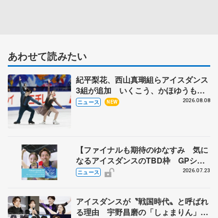
あわせて読みたい
紀平梨花、西山真瑚組らアイスダンス
3組が追加 いくこう、かほゆうも、
木下グループ杯
2026.08.08
ニュース
NEW
【ファイナルも期待のゆなすみ 気に
なるアイスダンスのTBD枠 GPシリ
ーズ展望③ペア・アイスダンス編】
2026.07.23
ニュース
ポッドキャスト#74を配信
アイスダンスが〝戦国時代〟と呼ばれ
る理由 宇野昌磨の「しょまりん」ら