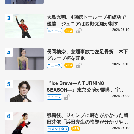
で
大島光翔、4回転トーループ初成功で
優勝 ジュニアは西野太翔が制す 関
東サマートロフィー最終日
2026.08.10
ニュース
NEW
長岡柚奈、交通事故で左足骨折 木下
グループ杯を辞退
2026.08.10
ニュース
NEW
『Ice Brave―A TURNING
SEASON―』東京公演が開幕、宇野
昌磨の『Ice Brave』にかける思いを
2026.08.09
ニュース
知る記事 5選
移籍後、ジャンプに磨きがかかった岡
田芽依「浜田先生の指導が分かりやす
く、しっくりくる」 苦戦中のオンラ
2026.08.10
コメント全文
NEW