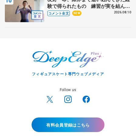
験で得られたもの 練習が実を結んだ
アジアントロフィー 【サマーカップ
2026.08.10
コメント全文
NEW
男子SP】
フィギュアスケート専門ウェブメディア
Follow us
有料会員登録はこちら