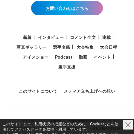
お問い合わせはこちら
新着
インタビュー
コメント全文
連載
写真ギャラリー
選手名鑑
大会特集
大会日程
アイスショー
Podcast
動画
イベント
選手支援
このサイトについて
メディア立ち上げへの想い
サイトポリシー
利用規約
利用者情報の外部送信について
このサイトでは、利用状況の把握などのために、Cookieなどを使
特定商取引法に基づく表示について
Deep Edge
一般社団法人共同通信社
用してアクセスデータを取得・利用しています。