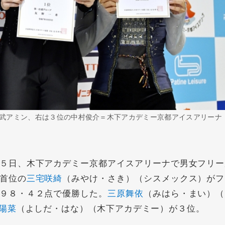
武アミン、右は３位の中村俊介＝木下アカデミー京都アイスアリーナ
５日、木下アカデミー京都アイスアリーナで男女フリー
首位の
三宅咲綺
（みやけ・さき）（シスメックス）がフ
９８・４２点で優勝した。
三原舞依
（みはら・まい）（
陽菜
（よしだ・はな）（木下アカデミー）が３位。