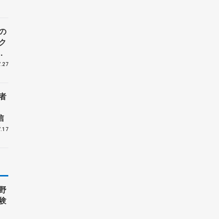
の
ク
周
.27
者
信
.17
野
験