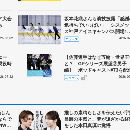
ア大会
坂本花織さんら演技披露「感謝
も
気持ちでいっぱい」 シスメッ
ス神戸アイスキャンパス開場1
年イベント
26.08.02
2026.07
ニュース
エー
【佐藤選手はなぜ五輪・世界王
現役時
と？ GPシリーズ展望②男子
編】 ポッドキャスト#73を配
26.07.22
2026.07
ニュース
楽しん
推しの素晴らしさを伝えたい宇
ならで
昌磨の本気と、夢が遠ざかる経
IW前
をした本田真凜の覚悟