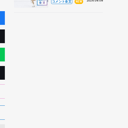
なとアクルス杯フリー】
2026.08.08
コメント全文
NEW