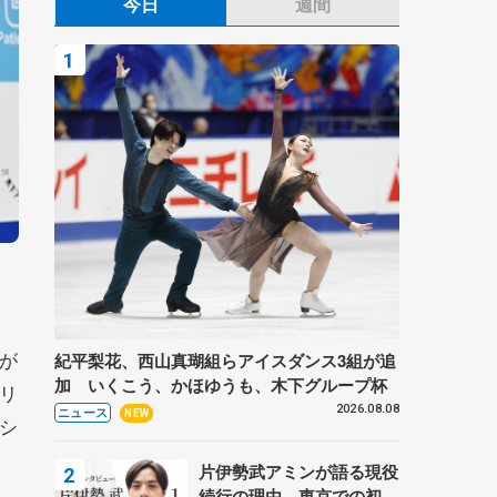
今日
週間
が
紀平梨花、西山真瑚組らアイスダンス3組が追
加 いくこう、かほゆうも、木下グループ杯
リ
2026.08.08
ニュース
NEW
シ
片伊勢武アミンが語る現役
続行の理由、東京での初め