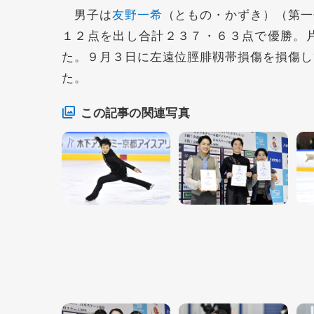
男子は
友野一希
（ともの・かずき）（第一
１２点を出し合計２３７・６３点で優勝。
た。９月３日に左遠位脛腓靱帯損傷を損傷し
た。
この記事の関連写真