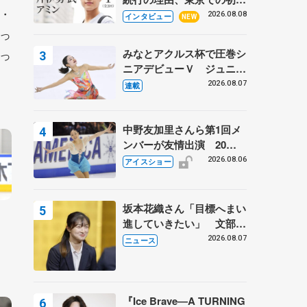
・
ての一人暮らし 注目スケ
2026.08.08
インタビュー
NEW
ーターの「今」に迫る
っ
みなとアクルス杯で圧巻シ
っ
ニアデビューＶ ジュニア
で４シーズン無敗の島田麻
2026.08.07
連載
央
中野友加里さんら第1回メ
ンバーが友情出演 20周
年の「フレンズオンアイ
2026.08.06
アイスショー
ス」 宮本賢二さん、有川
梨絵さん、田村岳斗さんも
坂本花織さん「目標へまい
進していきたい」 文部科
学省スポーツ表彰式で代表
2026.08.07
ニュース
謝辞
『Ice Brave―A TURNING