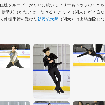
住建グループ）がＳＰに続いてフリーもトップの１５６
片伊勢武（かたいせ・たける）アミン（関大）が２位だ
て修復手術を受けた
朝賀俊太朗
（関大）は出場免除とな