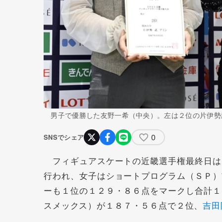
男子で優勝した友野一希（中央）。左は２位の片伊勢
0
SNSでシェア
フィギュアスケートの近畿選手権最終日は
行われ、女子はショートプログラム（ＳＰ）
ーも１位の１２９・８６点をマークし合計１
スメックス）が１８７・５６点で２位、
吉田