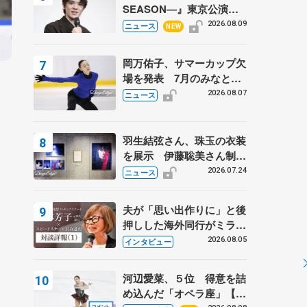
SEASON―』東京公演が
開幕、宇野昌磨の『Ice
2026.08.09
ニュース
NEW
Brave』にかける思いを知
る記事 5選
岡万佑子、サマーカップ欠
場を発表 7月のみなとア
クルス杯は腰痛の影響で
2026.08.07
ニュース
羽生結弦さん、珠玉の衣装
を展示 伊藤聡美さん制作
の一点もの、矢口亨さんが
2026.07.24
ニュース
撮影
夫が「思い出作りに」と後
押しした海外同行がミラノ
まで… 繁華街のリンクで
2026.08.05
インタビュー
は不良のお兄さんも味方
に 小林芳子さんが振り返
河辺愛菜、５位 得意を詰
るスケート人生
め込んだ「オペラ座」【み