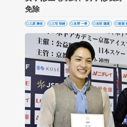
免除
三原 舞依
三宅 咲綺
友野 一希
吉田 陽菜
朝賀 