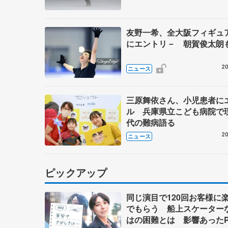
友野一希、全大阪フィギュ
にエントリ－ 朝賀俊太朗
20
ニュース
三原舞依さん、小児患者に
ル 兵庫県立こども病院で
代の難病語る
20
ニュース
ピックアップ
同じ演目で120回お客様に
でもらう 船上スケーター
はの困難とは 影響あったP