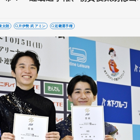
俊太朗
片伊勢 武 アミン
近畿選手権