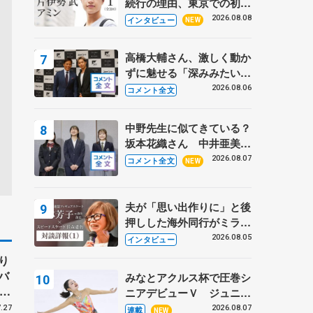
続行の理由、東京での初め
ての一人暮らし 注目スケ
2026.08.08
インタビュー
NEW
ーターの「今」に迫る
高橋大輔さん、激しく動か
ずに魅せる「深みみたいな
ものは出てきている？」
2026.08.06
コメント全文
〝兄さん〟と慕うレジェン
ド野村忠宏さんと和気あい
中野先生に似てきている？
あい
坂本花織さん 中井亜美は
クリケットのサマーキャン
2026.08.07
コメント全文
NEW
プに 島田麻央はたくさん
試合に出て国際大会へ【文
部科学省スポーツ表彰
夫が「思い出作りに」と後
式】
押しした海外同行がミラノ
まで… 繁華街のリンクで
2026.08.05
インタビュー
は不良のお兄さんも味方
り
に 小林芳子さんが振り返
バ
みなとアクルス杯で圧巻シ
るスケート人生
、
ニアデビューＶ ジュニア
子
で４シーズン無敗の島田麻
.27
2026.08.07
連載
NEW