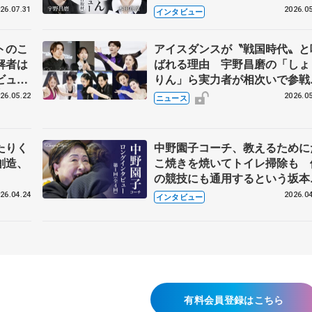
26.07.31
2026.05
インタビュー
トのこ
アイスダンスが〝戦国時代〟と
解者は
ばれる理由 宇野昌磨の「しょ
ビュー
りん」ら実力者が相次いで参
恋人、
国内の競争激化
26.05.22
2026.05
ニュース
たりく
中野園子コーチ、教えるために
創造、
こ焼きを焼いてトイレ掃除も 
の競技にも通用するという坂本
織の筋肉
26.04.24
2026.04
インタビュー
有料会員登録はこちら