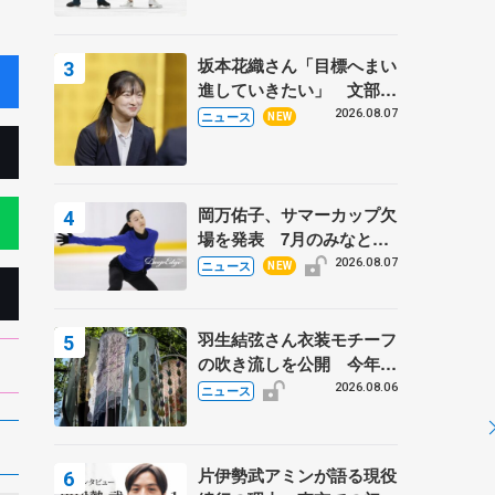
坂本花織さん「目標へまい
進していきたい」 文部科
学省スポーツ表彰式で代表
2026.08.07
ニュース
NEW
謝辞
岡万佑子、サマーカップ欠
場を発表 7月のみなとア
クルス杯は腰痛の影響で
2026.08.07
ニュース
NEW
羽生結弦さん衣装モチーフ
の吹き流しを公開 今年は
「春よ、来い」、仙台の瑞
2026.08.06
ニュース
鳳殿
片伊勢武アミンが語る現役