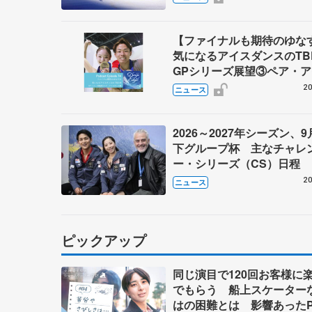
ーが来日
【ファイナルも期待のゆ
気になるアイスダンスのT
GPシリーズ展望③ペア・
ダンス編】 ポッドキャスト
20
ニュース
を配信
2026～2027年シーズン、
下グループ杯 主なチャレ
ー・シリーズ（CS）日程
20
ニュース
ピックアップ
同じ演目で120回お客様に
でもらう 船上スケーター
はの困難とは 影響あったP