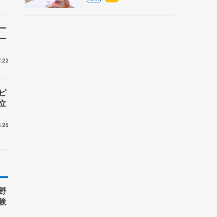
央
ー
ー
.22
ピ
立
.26
野
験