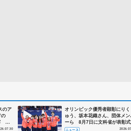
スのア
オリンピック優秀者顕彰にりく
Vの
ゅう、坂本花織さん、団体メン
露 ハ
ーら 8月7日に文科省が表彰式
メンバ
ブルーノ・マルコット、中野園
26.07.30
2026.07
ニュース