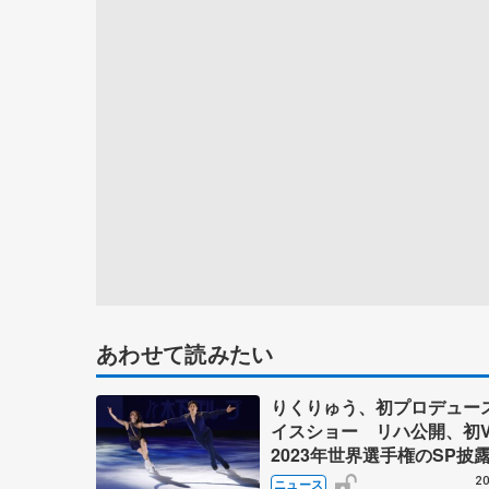
あわせて読みたい
りくりゅう、初プロデュー
イスショー リハ公開、初
2023年世界選手権のSP披
ゼボロ、チョクベイら豪華
20
ニュース