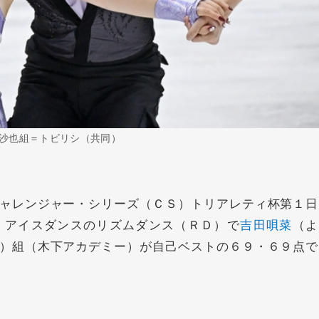
沙也組＝トビリシ（共同）
ャレンジャー・シリーズ（ＣＳ）トリアレティ杯第１日
、アイスダンスのリズムダンス（ＲＤ）で
吉田唄菜
（よ
）組（木下アカデミー）が自己ベストの６９・６９点で