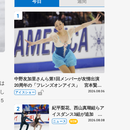
今日
週間
中野友加里さんら第1回メンバーが友情出演
は
20周年の「フレンズオンアイス」 宮本賢二
し
さん、有川梨絵さん、田村岳斗さんも
2026.08.06
アイスショー
５
紀平梨花、西山真瑚組らア
イスダンス3組が追加 い
くこう、かほゆうも、木下
2026.08.08
ニュース
NEW
グループ杯