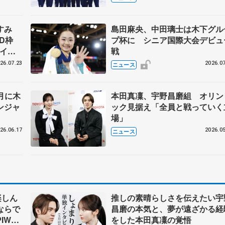
らコーチも
なすみ
島田麻央、中田璃士は木下グル
BD枠
プ杯に シニア国際大会デビュ
アイス
戦
#74
26.07.23
2026.07
ニュース
9月に木
本田真凜、宇野昌磨組 オリン
ンジャ
ック見据え「全員と戦っていく
場」
26.06.17
2026.05
ニュース
楽しん
推しの素晴らしさを伝えたい宇
ならで
昌磨の本気と、夢が遠ざかる経
IW前
をした本田真凜の覚悟