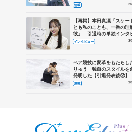
キャプテン松永さんの存在
20
連載
【再掲】本田真凜「スケー
とも私のことも、一番の理
彼」 引退時の単独インタ
で語った競技人生や家族、
20
インタビュー
これからの夢…
ペア競技に変革をもたらし
りゅう 独自のスタイルを
発明した【引退発表後②】
20
連載