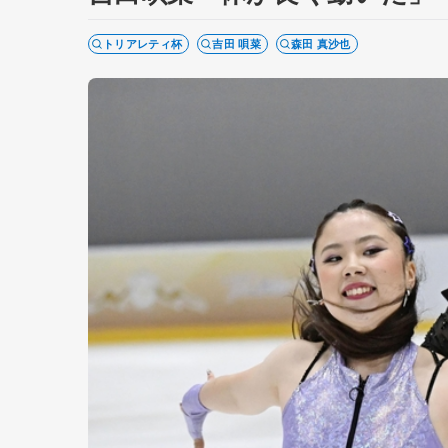
トリアレティ杯
吉田 唄菜
森田 真沙也