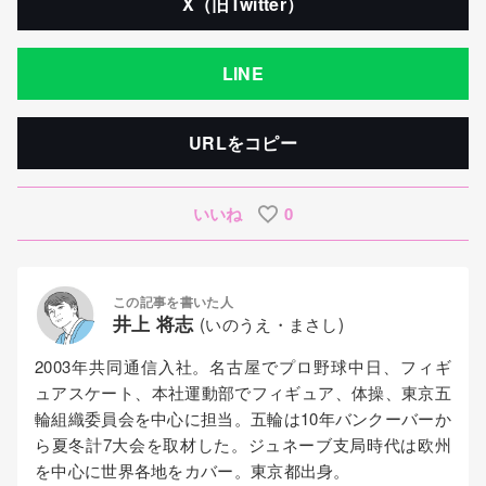
X（旧Twitter）
LINE
URLをコピー
いいね
0
この記事を書いた人
井上 将志
(いのうえ・まさし)
2003年共同通信入社。名古屋でプロ野球中日、フィギ
ュアスケート、本社運動部でフィギュア、体操、東京五
輪組織委員会を中心に担当。五輪は10年バンクーバーか
ら夏冬計7大会を取材した。ジュネーブ支局時代は欧州
を中心に世界各地をカバー。東京都出身。