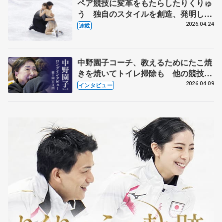
ペア競技に変革をもたらしたりくりゅ
う 独自のスタイルを創造、発明した
【引退発表後②】
2026.04.24
連載
中野園子コーチ、教えるためにたこ焼
きを焼いてトイレ掃除も 他の競技に
も通用するという坂本花織の筋肉
2026.04.09
インタビュー