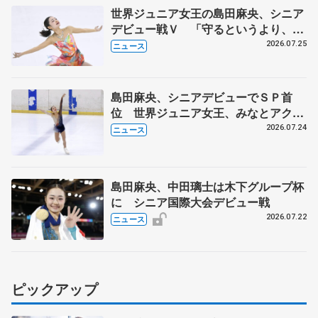
世界ジュニア女王の島田麻央、シニア
デビュー戦Ｖ 「守るというより、攻
める」気持ち、みなとアクルス杯
2026.07.25
ニュース
島田麻央、シニアデビューでＳＰ首
位 世界ジュニア女王、みなとアクル
ス杯
2026.07.24
ニュース
島田麻央、中田璃士は木下グループ杯
に シニア国際大会デビュー戦
2026.07.22
ニュース
ピックアップ