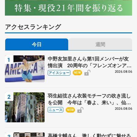
アクセスランキング
今日
週間
中野友加里さんら第1回メンバーが友
情出演 20周年の「フレンズオンアイ
ス」 宮本賢二さん、有川梨絵さん、
2026.08.06
アイスショー
NEW
田村岳斗さんも
羽生結弦さん衣装モチーフの吹き流し
を公開 今年は「春よ、来い」、仙台
の瑞鳳殿
2026.08.06
ニュース
NEW
高橋大輔さん、激しく動かずに魅せる