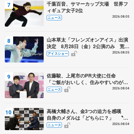
千葉百音、サマーカップ欠場 世界フ
ィギュア女子2位
2026.08.05
ニュース
山本草太「フレンズオンアイス」出演
決定 8月28日（金）2公演のみ 荒川
静香さんプロデュース、20周年のアイ
2026.08.05
アイスショー
スショー
佐藤駿、上尾市のPR大使に任命
「ご飯がおいしく、住みやすいのが魅
力」
2026.08.04
ニュース
高橋大輔さん、金3つの迫力を感嘆
自身のメダルは「どちらに？」 〝リ
ス兄弟〟オリンピック3連覇の野村忠
2026.08.04
ニュース
宏さんと対談