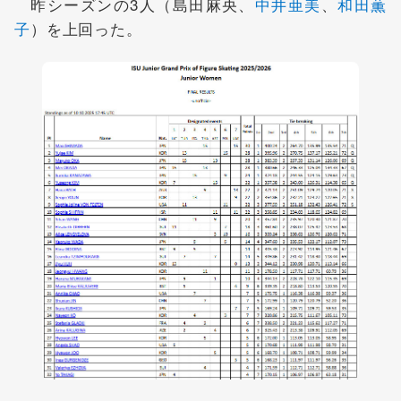
昨シーズンの3人（島田麻央、
中井亜美
、
和田薫
子
）を上回った。