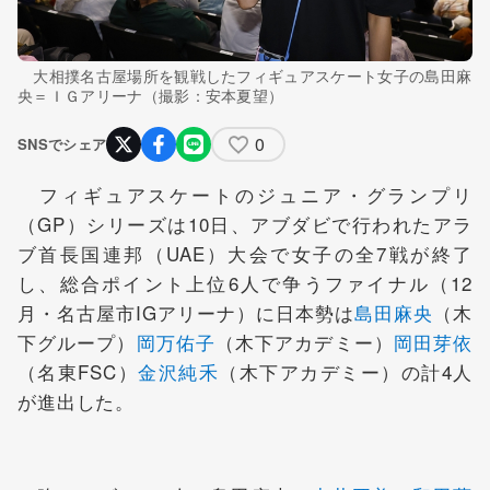
大相撲名古屋場所を観戦したフィギュアスケート女子の島田麻
央＝ＩＧアリーナ（撮影：安本夏望）
0
SNSでシェア
フィギュアスケートのジュニア・グランプリ
（GP）シリーズは10日、アブダビで行われたアラ
ブ首長国連邦（UAE）大会で女子の全7戦が終了
し、総合ポイント上位6人で争うファイナル（12
月・名古屋市IGアリーナ）に日本勢は
島田麻央
（木
下グループ）
岡万佑子
（木下アカデミー）
岡田芽依
（名東FSC）
金沢純禾
（木下アカデミー）の計4人
が進出した。