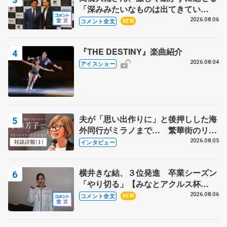
「深みみたいなものは出てきてい
る？」 〝兄さん〟と慕うレジェンド
2026.08.06
コメント全文
NEW
野村忠宏さんと和気あいあい
『THE DESTINY』楽曲紹介
2026.08.04
アイスショー
夫が「思い出作りに」と後押しした海
外同行がミラノまで… 繁華街のリン
クでは不良のお兄さんも味方に 小林
2026.08.05
インタビュー
芳子さんが振り返るスケート人生
横井きな結、３位発進 卒業シーズン
「やり切る」【みなとアクルス杯
SP】
2026.08.06
コメント全文
NEW