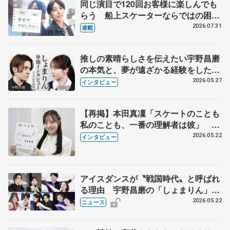
同じ演目で120回お客様に楽しんでも
らう 船上スケーターならではの困難
とは 影響あったPIW前キャプテン松
2026.07.31
連載
永さんの存在
推しの素晴らしさを伝えたい宇野昌磨
の本気と、夢が遠ざかる経験をした本
田真凜の覚悟
2026.05.27
インタビュー
【再掲】本田真凜「スケートのことも
私のことも、一番の理解者は彼」 引
退時の単独インタビューで語った競技
2026.05.22
インタビュー
人生や家族、恋人、これからの夢…
アイスダンスが〝戦国時代〟と呼ばれ
る理由 宇野昌磨の「しょまりん」ら
実力者が相次いで参戦 国内の競争激
2026.05.22
ニュース
化