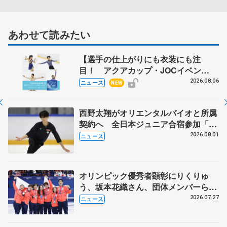
あわせて読みたい
【選手の仕上がりにも衣装にも注
目！ アクアカップ・JOCイベン
ト】 ポッドキャスト#76を配信
2026.08.06
ニュース
NEW
西野太翔がオリエンタルバイオと所属
契約へ 全日本ジュニア合宿参加「結
果残していかないと」 講師はジェー
2026.08.01
ニュース
ソン・ブラウン、岡万佑子は助言感謝
オリンピック優秀者顕彰にりくりゅ
う、坂本花織さん、団体メンバーら
8月7日に文科省が表彰式、ブルーノ・
2026.07.27
ニュース
マルコット、中野園子らコーチも