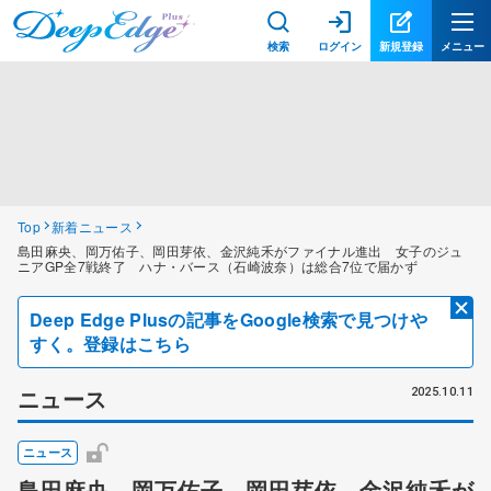
検索
ログイン
新規登録
メニュー
Top
新着ニュース
島田麻央、岡万佑子、岡田芽依、金沢純禾がファイナル進出 女子のジュ
ニアGP全7戦終了 ハナ・バース（石崎波奈）は総合7位で届かず
Deep Edge Plusの記事をGoogle検索で見つけや
すく。登録はこちら
ニュース
2025.10.11
ニュース
島田麻央、岡万佑子、岡田芽依、金沢純禾が