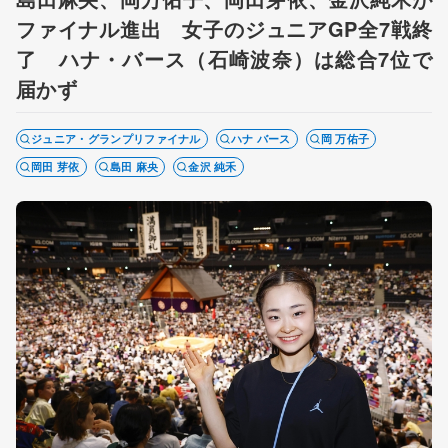
ファイナル進出 女子のジュニアGP全7戦終
了 ハナ・バース（石崎波奈）は総合7位で
届かず
ジュニア・グランプリファイナル
ハナ バース
岡 万佑子
岡田 芽依
島田 麻央
金沢 純禾