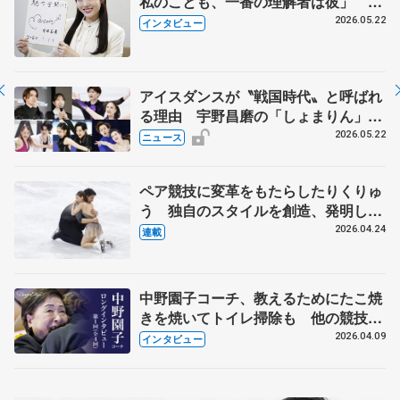
私のことも、一番の理解者は彼」 引
退時の単独インタビューで語った競技
2026.05.22
インタビュー
人生や家族、恋人、これからの夢…
アイスダンスが〝戦国時代〟と呼ばれ
る理由 宇野昌磨の「しょまりん」ら
実力者が相次いで参戦 国内の競争激
2026.05.22
ニュース
化
ペア競技に変革をもたらしたりくりゅ
う 独自のスタイルを創造、発明した
【引退発表後②】
2026.04.24
連載
中野園子コーチ、教えるためにたこ焼
きを焼いてトイレ掃除も 他の競技に
も通用するという坂本花織の筋肉
2026.04.09
インタビュー