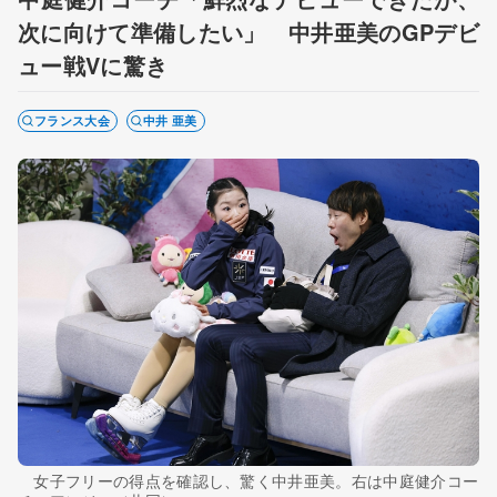
次に向けて準備したい」 中井亜美のGPデビ
ュー戦Vに驚き
フランス大会
中井 亜美
女子フリーの得点を確認し、驚く中井亜美。右は中庭健介コー