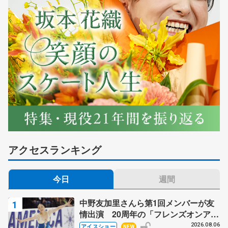
アクセスランキング
今日
週間
中野友加里さんら第1回メンバーが友
情出演 20周年の「フレンズオンアイ
ス」 宮本賢二さん、有川梨絵さん、
2026.08.06
アイスショー
NEW