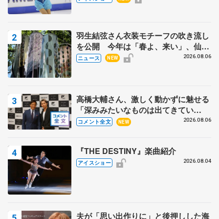
田村岳斗さんも
羽生結弦さん衣装モチーフの吹き流し
を公開 今年は「春よ、来い」、仙台
の瑞鳳殿
2026.08.06
ニュース
NEW
高橋大輔さん、激しく動かずに魅せる
「深みみたいなものは出てきてい
る？」 〝兄さん〟と慕うレジェンド
2026.08.06
コメント全文
NEW
野村忠宏さんと和気あいあい
『THE DESTINY』楽曲紹介
2026.08.04
アイスショー
夫が「思い出作りに」と後押しした海