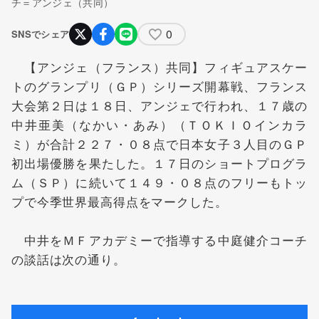
チ＝アンジェ（共同）
0
SNSでシェア
【アンジェ（フランス）共同】フィギュアスケー
トのグランプリ（ＧＰ）シリーズ開幕戦、フランス
大会第２日は１８日、アンジェで行われ、１７歳の
中井亜美
（なかい・あみ）（ＴＯＫＩＯインカラ
ミ）が合計２２７・０８点で日本女子３人目のＧＰ
初出場優勝を果たした。１７日のショートプログラ
ム（ＳＰ）に続いて１４９・０８点のフリーもトッ
プで今季世界最高得点をマークした。
中井をＭＦアカデミーで指導する中庭健介コーチ
の談話は次の通り。