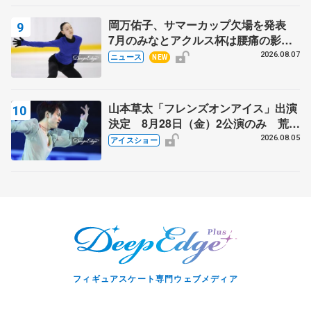
岡万佑子、サマーカップ欠場を発表
7月のみなとアクルス杯は腰痛の影響
で
2026.08.07
ニュース
NEW
山本草太「フレンズオンアイス」出演
決定 8月28日（金）2公演のみ 荒川
静香さんプロデュース、20周年のアイ
2026.08.05
アイスショー
スショー
フィギュアスケート専門ウェブメディア