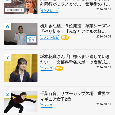
外同行がミラノまで… 繁華街のリン
クでは不良のお兄さんも味方に 小林
2026.08.05
インタビュー
芳子さんが振り返るスケート人生
横井きな結、３位発進 卒業シーズン
「やり切る」【みなとアクルス杯
SP】
2026.08.06
コメント全文
NEW
坂本花織さん「目標へまい進していき
たい」 文部科学省スポーツ表彰式で
代表謝辞
2026.08.07
ニュース
NEW
千葉百音、サマーカップ欠場 世界フ
ィギュア女子2位
2026.08.05
ニュース