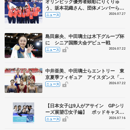
オリンピック優秀者顕彰にりくりゅ
う、坂本花織さん、団体メンバーら
8月7日に文科省が表彰式、ブルーノ・
2026.07.27
ニュース
マルコット、中野園子らコーチも
島田麻央、中田璃士は木下グループ杯
に シニア国際大会デビュー戦
2026.07.22
ニュース
中井亜美、中田璃士らエントリー 東
京夏季フィギュア アイスダンス「か
ほゆう」や矢島榛乃、北村凌大組も
2026.07.22
ニュース
【日本女子は9人がアサイン GPシリ
ーズ展望①女子編】 ポッドキャスト
#72を配信
2026.07.16
ニュース