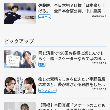
佐藤駿、全日本初Ｖ目標「日本盛り上
げる」 全日本合宿公開、中井亜美
「表現の幅広げる」 元世界王者のフ
2026.07.04
ニュース
ェルナンデスさんが講師
ピックアップ
同じ演目で120回お客様に楽しんでも
らう 船上スケーターならではの困難
とは 影響あったPIW前キャプテン松
2026.07.31
連載
永さんの存在
推しの素晴らしさを伝えたい宇野昌磨
の本気と、夢が遠ざかる経験をした本
田真凜の覚悟
2026.05.27
インタビュー
【再掲】本田真凜「スケートのことも