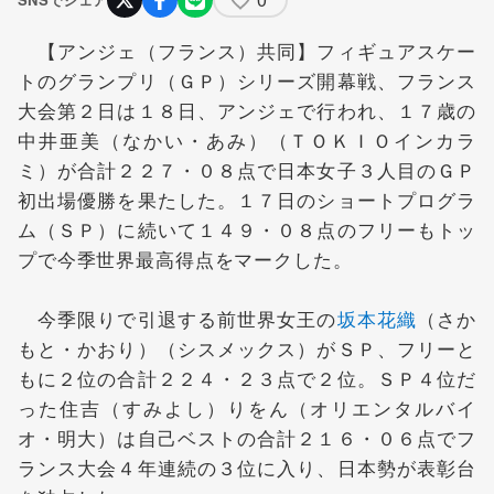
【アンジェ（フランス）共同】フィギュアスケー
トのグランプリ（ＧＰ）シリーズ開幕戦、フランス
大会第２日は１８日、アンジェで行われ、１７歳の
中井亜美
（なかい・あみ）（ＴＯＫＩＯインカラ
ミ）が合計２２７・０８点で日本女子３人目のＧＰ
初出場優勝を果たした。１７日のショートプログラ
ム（ＳＰ）に続いて１４９・０８点のフリーもトッ
プで今季世界最高得点をマークした。
今季限りで引退する前世界女王の
坂本花織
（さか
もと・かおり）（シスメックス）がＳＰ、フリーと
もに２位の合計２２４・２３点で２位。ＳＰ４位だ
った住吉（すみよし）りをん（オリエンタルバイ
オ・明大）は自己ベストの合計２１６・０６点でフ
ランス大会４年連続の３位に入り、日本勢が表彰台