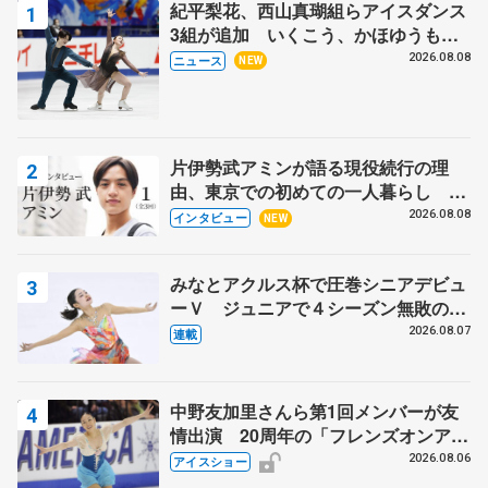
紀平梨花、西山真瑚組らアイスダンス
3組が追加 いくこう、かほゆうも、
木下グループ杯
2026.08.08
ニュース
NEW
片伊勢武アミンが語る現役続行の理
由、東京での初めての一人暮らし 注
目スケーターの「今」に迫る
2026.08.08
インタビュー
NEW
みなとアクルス杯で圧巻シニアデビュ
ーＶ ジュニアで４シーズン無敗の島
田麻央
2026.08.07
連載
中野友加里さんら第1回メンバーが友
情出演 20周年の「フレンズオンアイ
ス」 宮本賢二さん、有川梨絵さん、
2026.08.06
アイスショー
田村岳斗さんも