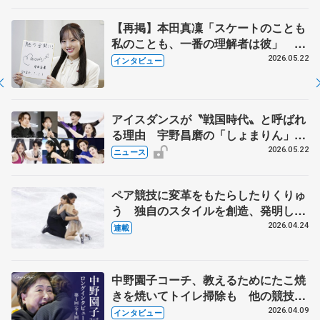
【再掲】本田真凜「スケートのことも
私のことも、一番の理解者は彼」 引
退時の単独インタビューで語った競技
2026.05.22
インタビュー
人生や家族、恋人、これからの夢…
アイスダンスが〝戦国時代〟と呼ばれ
る理由 宇野昌磨の「しょまりん」ら
実力者が相次いで参戦 国内の競争激
2026.05.22
ニュース
化
ペア競技に変革をもたらしたりくりゅ
う 独自のスタイルを創造、発明した
【引退発表後②】
2026.04.24
連載
中野園子コーチ、教えるためにたこ焼
きを焼いてトイレ掃除も 他の競技に
も通用するという坂本花織の筋肉
2026.04.09
インタビュー