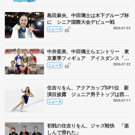
島田麻央、中田璃士は木下グループ杯
に シニア国際大会デビュー戦
2026.07.22
ニュース
中井亜美、中田璃士らエントリー 東
京夏季フィギュア アイスダンス「か
ほゆう」や矢島榛乃、北村凌大組も
2026.07.22
ニュース
住吉りをん、アクアカップSP1位 新
演目披露 ジュニア男子トップは西野
太翔
2026.07.17
ニュース
初戦の住吉りをん、ジャズ軽快 「楽
しんで滑れた」