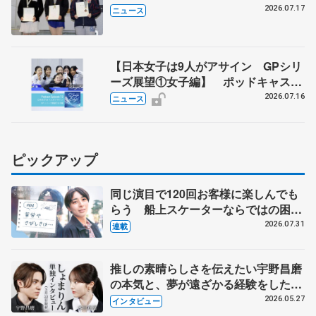
2026.07.17
ニュース
【日本女子は9人がアサイン GPシリ
ーズ展望①女子編】 ポッドキャスト
#72を配信
2026.07.16
ニュース
ピックアップ
同じ演目で120回お客様に楽しんでも
らう 船上スケーターならではの困難
とは 影響あったPIW前キャプテン松
2026.07.31
連載
永さんの存在
推しの素晴らしさを伝えたい宇野昌磨
の本気と、夢が遠ざかる経験をした本
田真凜の覚悟
2026.05.27
インタビュー