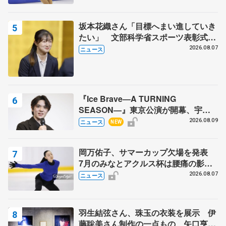
坂本花織さん「目標へまい進していき
たい」 文部科学省スポーツ表彰式で
代表謝辞
2026.08.07
ニュース
『Ice Brave―A TURNING
SEASON―』東京公演が開幕、宇野
昌磨の『Ice Brave』にかける思いを
2026.08.09
ニュース
NEW
知る記事 5選
岡万佑子、サマーカップ欠場を発表
7月のみなとアクルス杯は腰痛の影響
で
2026.08.07
ニュース
羽生結弦さん、珠玉の衣装を展示 伊
藤聡美さん制作の一点もの、矢口亨さ