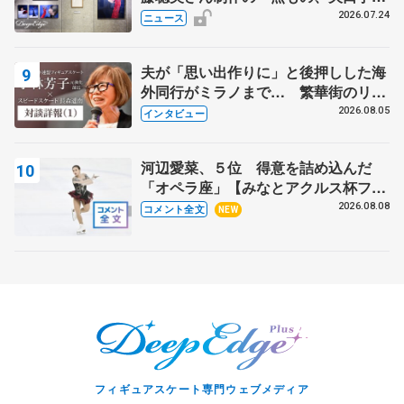
んが撮影
2026.07.24
ニュース
夫が「思い出作りに」と後押しした海
外同行がミラノまで… 繁華街のリン
クでは不良のお兄さんも味方に 小林
2026.08.05
インタビュー
芳子さんが振り返るスケート人生
河辺愛菜、５位 得意を詰め込んだ
「オペラ座」【みなとアクルス杯フリ
ー】
2026.08.08
コメント全文
NEW
フィギュアスケート専門ウェブメディア