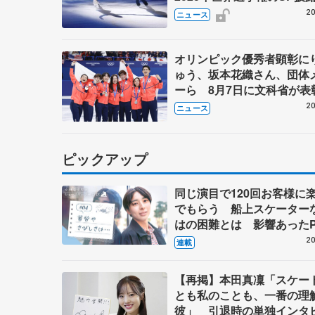
ゼボロ、チョクベイら豪華
20
ニュース
ーが来日
オリンピック優秀者顕彰に
ゅう、坂本花織さん、団体
ーら 8月7日に文科省が表
ブルーノ・マルコット、中
20
ニュース
らコーチも
ピックアップ
同じ演目で120回お客様に
でもらう 船上スケーター
はの困難とは 影響あったP
キャプテン松永さんの存在
20
連載
【再掲】本田真凜「スケー
とも私のことも、一番の理
彼」 引退時の単独インタ