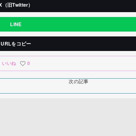
X（旧Twitter）
LINE
URLをコピー
いいね
0
次の記事