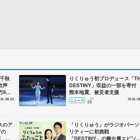
」千秋
りくりゅう初プロデュース「TH
大歓声
DESTINY」収益の一部を寄
万8千
熊本地震、被災者支援
まる
26.08.02
2026.08
ニュース
スのア
「りくりゅう」がラジオパーソ
Vの
リティーに初挑戦
露 ハ
「DESTINY」の舞台裏エピソ