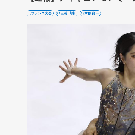
フランス大会
三浦 璃来
木原 龍一