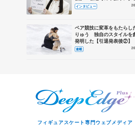
で語った競技人生や家族、
20
インタビュー
これからの夢…
ペア競技に変革をもたらし
りゅう 独自のスタイルを
発明した【引退発表後②】
20
連載
フィギュアスケート専門ウェブメディア