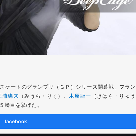
スケートのグランプリ（ＧＰ）シリーズ開幕戦、フラン
三浦璃来
（みうら・りく）、
木原龍一
（きはら・りゅう
５勝目を挙げた。
facebook