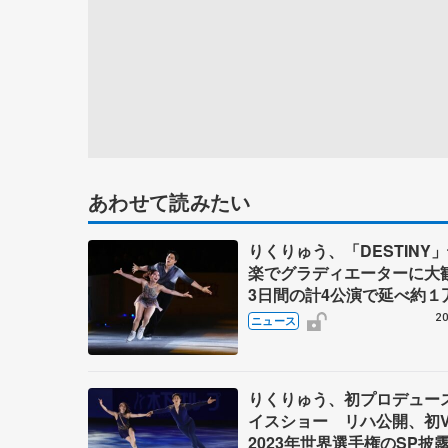
あわせて読みたい
りくりゅう、「DESTINY
楽でグラディエーターに
3日間の計4公演で延べ約１
人動員、三浦璃来さん感極
20
ニュース
りくりゅう、初プロデュー
イスショー リハ公開、初
2023年世界選手権のSP披