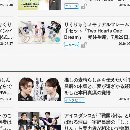
メンバ
ドも
26.07.30
2026.07
ニュース
りくり
りくりゅうメモリアルフレーム
メンバ
手セット「Two Hearts One
彰式、
Dream」 受注生産、7月29日
野園子
け付け開始
26.07.27
2026.07
ニュース
楽しん
推しの素晴らしさを伝えたい宇
ならで
昌磨の本気と、夢が遠ざかる経
IW前
をした本田真凜の覚悟
26.07.31
2026.05
インタビュー
トのこ
アイスダンスが〝戦国時代〟と
解者は
ばれる理由 宇野昌磨の「しょ
ビュー
りん」ら実力者が相次いで参