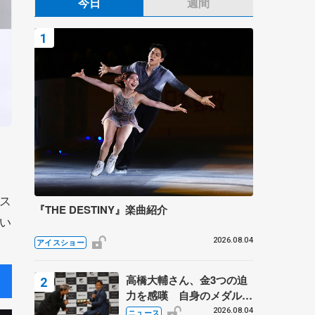
今日
週間
ス
『THE DESTINY』楽曲紹介
い
2026.08.04
アイスショー
高橋大輔さん、金3つの迫
力を感嘆 自身のメダルは
「どちらに？」 〝リス兄
2026.08.04
ニュース