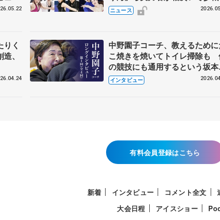
恋人、
国内の競争激化
26.05.22
2026.05
ニュース
たりく
中野園子コーチ、教えるために
創造、
こ焼きを焼いてトイレ掃除も 
の競技にも通用するという坂本
織の筋肉
26.04.24
2026.04
インタビュー
有料会員登録はこちら
新着
インタビュー
コメント全文
大会日程
アイスショー
Po