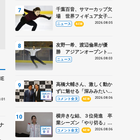
トロフィーフリー】
千葉百音、サマーカップ欠
場 世界フィギュア女子2
位
2026.08.05
ニュース
NEW
友野一希、渡辺倫果が優
勝 アジアンオープントロ
フィー
2026.08.03
ニュース
E
高橋大輔さん、激しく動か
付
ずに魅せる「深みみたいな
ものは出てきている？」
2026.08.06
コメント全文
NEW
.01
〝兄さん〟と慕うレジェン
ド野村忠宏さんと和気あい
横井きな結、３位発進 卒
あい
業シーズン「やり切る」
ナ
【みなとアクルス杯SP】
2026.08.06
コメント全文
NEW
ー