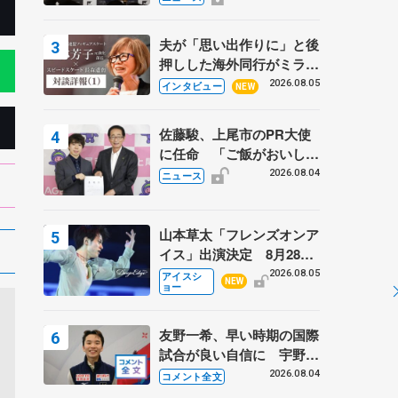
弟〟オリンピック3連覇の
野村忠宏さんと対談
夫が「思い出作りに」と後
押しした海外同行がミラノ
まで… 繁華街のリンクで
2026.08.05
インタビュー
NEW
は不良のお兄さんも味方
に 小林芳子さんが振り返
佐藤駿、上尾市のPR大使
るスケート人生
に任命 「ご飯がおいし
く、住みやすいのが魅力」
2026.08.04
ニュース
山本草太「フレンズオンア
イス」出演決定 8月28日
（金）2公演のみ 荒川静
2026.08.05
アイスシ
NEW
ョー
香さんプロデュース、20
周年のアイスショー
友野一希、早い時期の国際
試合が良い自信に 宇野昌
磨の現役復帰に思っている
2026.08.04
コメント全文
こと 【アジアンオープン