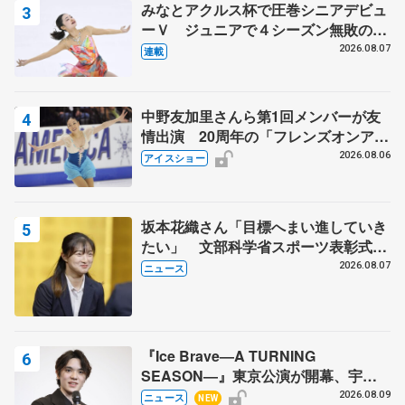
みなとアクルス杯で圧巻シニアデビュ
ーＶ ジュニアで４シーズン無敗の島
田麻央
2026.08.07
連載
中野友加里さんら第1回メンバーが友
情出演 20周年の「フレンズオンアイ
ス」 宮本賢二さん、有川梨絵さん、
2026.08.06
アイスショー
田村岳斗さんも
坂本花織さん「目標へまい進していき
たい」 文部科学省スポーツ表彰式で
代表謝辞
2026.08.07
ニュース
『Ice Brave―A TURNING
SEASON―』東京公演が開幕、宇野
昌磨の『Ice Brave』にかける思いを
2026.08.09
ニュース
NEW