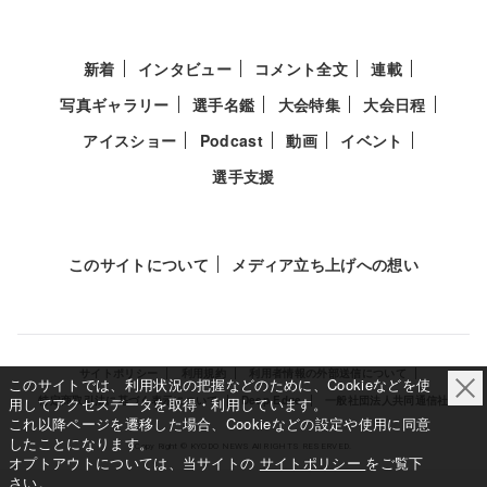
新着
インタビュー
コメント全文
連載
写真ギャラリー
選手名鑑
大会特集
大会日程
アイスショー
Podcast
動画
イベント
選手支援
このサイトについて
メディア立ち上げへの想い
サイトポリシー
利用規約
利用者情報の外部送信について
このサイトでは、利用状況の把握などのために、Cookieなどを使
特定商取引法に基づく表示について
Deep Edge
一般社団法人共同通信社
用してアクセスデータを取得・利用しています。
これ以降ページを遷移した場合、Cookieなどの設定や使用に同意
したことになります。
Copy Right © KYODO NEWS All RIGHTS RESERVED.
オプトアウトについては、当サイトの
サイトポリシー
をご覧下
さい。