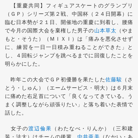
【重慶共同】フィギュアスケートのグランプリ
（ＧＰ）シリーズ第２戦、中国杯（２４日開幕）に
臨む日本勢が２１日、開催地の重慶に到着し、腰痛
で今月の国際大会を棄権した男子の
山本草太
（やま
もと・そうた）（ＭＩＸＩ）は「痛みを悪化させず
に、練習を一日一日積み重ねることができた」と
し、４回転ジャンプを跳べるまでに回復したことを
明らかにした。
昨年この大会でＧＰ初優勝を果たした
佐藤駿
（さ
とう・しゅん）（エームサービス・明大）は６月末
に痛めた右足首について「良くなってきている。う
まく調整しながら頑張りたい」と落ち着いた表情で
話した。
女子の
渡辺倫果
（わたなべ・りんか）（三和建
装・法大）はチームの後輩、
中井亜美
（なかい・あ