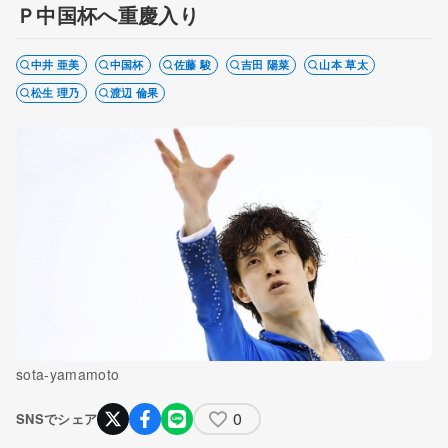
Ｐ中国杯へ重慶入り
中井 亜美
中国杯
佐藤 駿
吉田 陽菜
山本 草太
松生 理乃
渡辺 倫果
sota-yamamoto
0
SNSでシェア