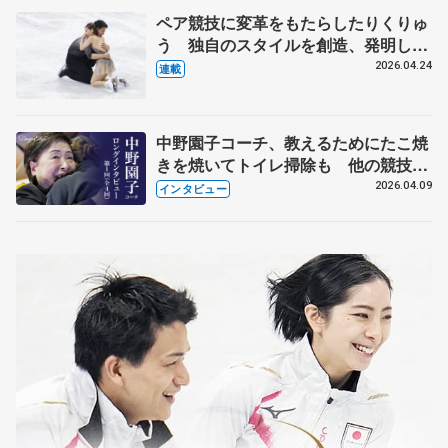
ペア競技に変革をもたらしたりくりゅ
う 独自のスタイルを創造、発明した
【引退発表後②】
2026.04.24
連載
中野園子コーチ、教えるためにたこ焼
きを焼いてトイレ掃除も 他の競技に
も通用するという坂本花織の筋肉
2026.04.09
インタビュー