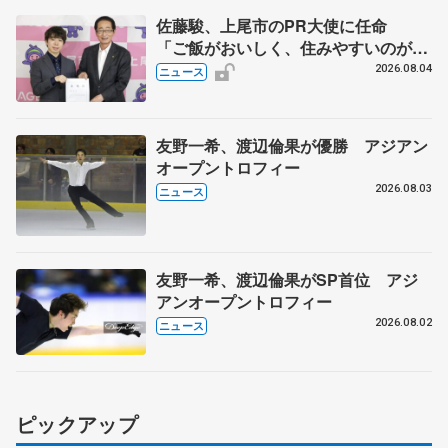
佐藤駿、上尾市のPR大使に任命
「ご飯がおいしく、住みやすいのが魅
力」
2026.08.04
ニュース
友野一希、渡辺倫果が優勝 アジアン
オープントロフィー
2026.08.03
ニュース
友野一希、渡辺倫果がSP首位 アジ
アンオープントロフィー
2026.08.02
ニュース
ピックアップ