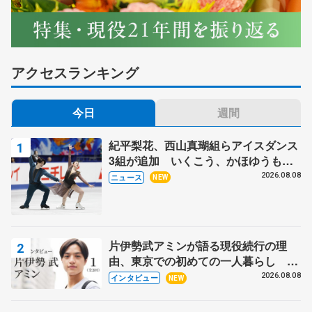
アクセスランキング
今日
週間
紀平梨花、西山真瑚組らアイスダンス
3組が追加 いくこう、かほゆうも、
木下グループ杯
2026.08.08
ニュース
NEW
片伊勢武アミンが語る現役続行の理
由、東京での初めての一人暮らし 注
目スケーターの「今」に迫る
2026.08.08
インタビュー
NEW