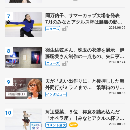
知る記事 5選
岡万佑子、サマーカップ欠場を発表
7月のみなとアクルス杯は腰痛の影響
で
2026.08.07
ニュース
羽生結弦さん、珠玉の衣装を展示 伊
藤聡美さん制作の一点もの、矢口亨さ
んが撮影
2026.07.24
ニュース
夫が「思い出作りに」と後押しした海
外同行がミラノまで… 繁華街のリン
クでは不良のお兄さんも味方に 小林
2026.08.05
インタビュー
芳子さんが振り返るスケート人生
河辺愛菜、５位 得意を詰め込んだ
「オペラ座」【みなとアクルス杯フリ
ー】
2026.08.08
コメント全文
NEW