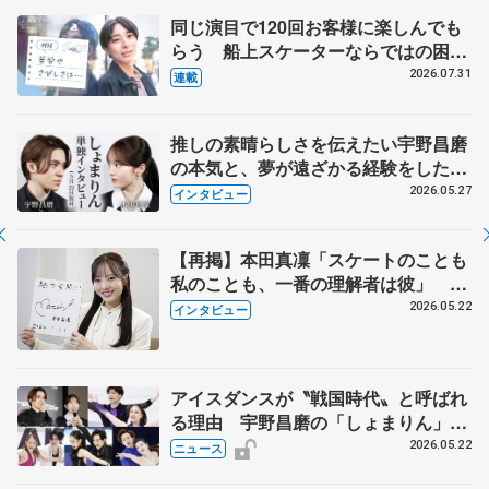
同じ演目で120回お客様に楽しんでも
らう 船上スケーターならではの困難
とは 影響あったPIW前キャプテン松
2026.07.31
連載
永さんの存在
推しの素晴らしさを伝えたい宇野昌磨
の本気と、夢が遠ざかる経験をした本
田真凜の覚悟
2026.05.27
インタビュー
【再掲】本田真凜「スケートのことも
私のことも、一番の理解者は彼」 引
退時の単独インタビューで語った競技
2026.05.22
インタビュー
人生や家族、恋人、これからの夢…
アイスダンスが〝戦国時代〟と呼ばれ
る理由 宇野昌磨の「しょまりん」ら
実力者が相次いで参戦 国内の競争激
2026.05.22
ニュース
化