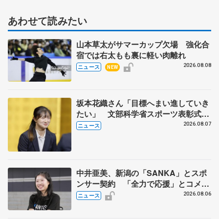
あわせて読みたい
山本草太がサマーカップ欠場 強化合
宿では右太もも裏に軽い肉離れ
2026.08.08
ニュース
NEW
坂本花織さん「目標へまい進していき
たい」 文部科学省スポーツ表彰式で
代表謝辞
2026.08.07
ニュース
中井亜美、新潟の「SANKA」とスポ
ンサー契約 「全力で応援」とコメン
ト
2026.08.06
ニュース