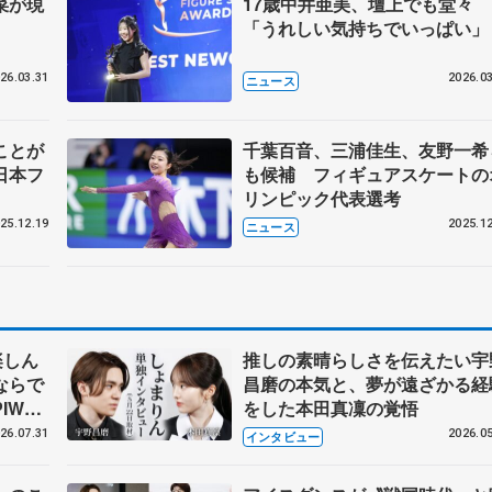
菜が現
17歳中井亜美、壇上でも堂々
「うれしい気持ちでいっぱい」
26.03.31
2026.03
ニュース
ことが
千葉百音、三浦佳生、友野一希
日本フ
も候補 フィギュアスケートの
リンピック代表選考
25.12.19
2025.12
ニュース
楽しん
推しの素晴らしさを伝えたい宇
ならで
昌磨の本気と、夢が遠ざかる経
IW前
をした本田真凜の覚悟
26.07.31
2026.05
インタビュー