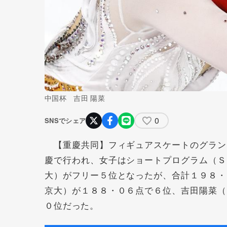
中国杯 吉田 陽菜
0
SNSでシェア
【重慶共同】フィギュアスケートのグラン
慶で行われ、女子はショートプログラム（Ｓ
大）がフリー５位となったが、合計１９８・
京大）が１８８・０６点で６位、
吉田陽菜
（
０位だった。