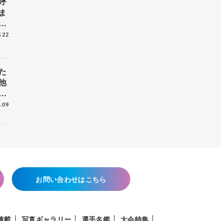
呼
ま
戦
.22
た
他
花
.09
お問い合わせはこちら
連載
写真ギャラリー
選手名鑑
大会特集