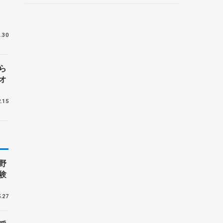
.30
ら
オ
.15
野
験
.27