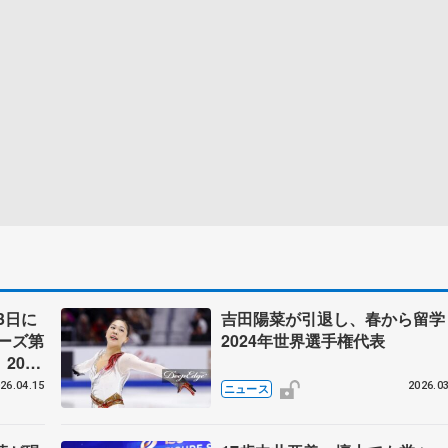
3日に
吉田陽菜が引退し、春から留
ーズ第
2024年世界選手権代表
2026
ート連
26.04.15
2026.03
ニュース