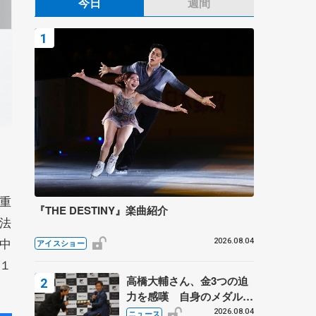
今日
週間
重
『THE DESTINY』楽曲紹介
法
中
2026.08.04
アイスショー
１
高橋大輔さん、金3つの迫
力を感嘆 自身のメダルは
「どちらに？」 〝リス兄
2026.08.04
ニュース