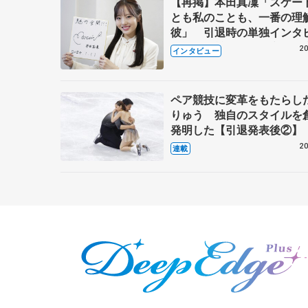
【再掲】本田真凜「スケー
とも私のことも、一番の理
彼」 引退時の単独インタ
で語った競技人生や家族、
20
インタビュー
これからの夢…
ペア競技に変革をもたらし
りゅう 独自のスタイルを
発明した【引退発表後②】
20
連載