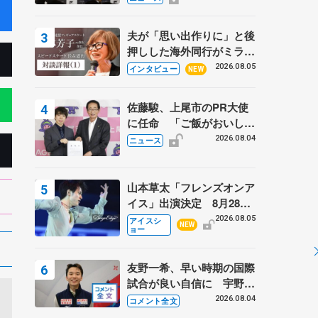
弟〟オリンピック3連覇の
野村忠宏さんと対談
夫が「思い出作りに」と後
押しした海外同行がミラノ
まで… 繁華街のリンクで
2026.08.05
インタビュー
NEW
は不良のお兄さんも味方
に 小林芳子さんが振り返
佐藤駿、上尾市のPR大使
るスケート人生
に任命 「ご飯がおいし
く、住みやすいのが魅力」
2026.08.04
ニュース
山本草太「フレンズオンア
イス」出演決定 8月28日
（金）2公演のみ 荒川静
2026.08.05
アイスシ
NEW
ョー
香さんプロデュース、20
周年のアイスショー
友野一希、早い時期の国際
試合が良い自信に 宇野昌
磨の現役復帰に思っている
2026.08.04
コメント全文
こと 【アジアンオープン