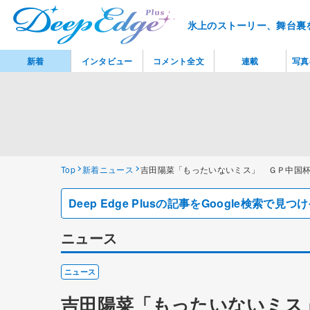
氷上のストーリー、舞台裏
新着
インタビュー
コメント全文
連載
写真
Top
新着ニュース
吉田陽菜「もったいないミス」 ＧＰ中国
Deep Edge Plusの記事をGoogle検索で
ニュース
ニュース
吉田陽菜「もったいないミス