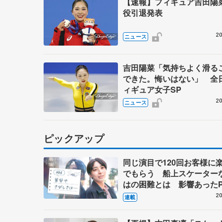
【速報】フィギュア吉田陽
役引退発表
20
ニュース
吉田陽菜「気持ちよく滑る
できた。悔いはない」 全
ィギュア女子SP
20
ニュース
ピックアップ
同じ演目で120回お客様に
でもらう 船上スケーター
はの困難とは 影響あったP
キャプテン松永さんの存在
20
連載