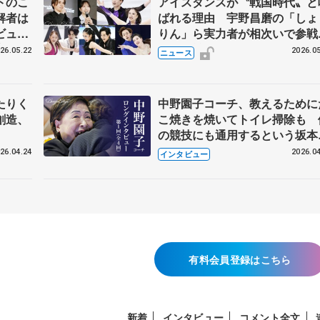
トのこ
アイスダンスが〝戦国時代〟と
解者は
ばれる理由 宇野昌磨の「しょ
ビュー
りん」ら実力者が相次いで参
恋人、
国内の競争激化
26.05.22
2026.05
ニュース
たりく
中野園子コーチ、教えるために
創造、
こ焼きを焼いてトイレ掃除も 
の競技にも通用するという坂本
織の筋肉
26.04.24
2026.04
インタビュー
有料会員登録はこちら
新着
インタビュー
コメント全文