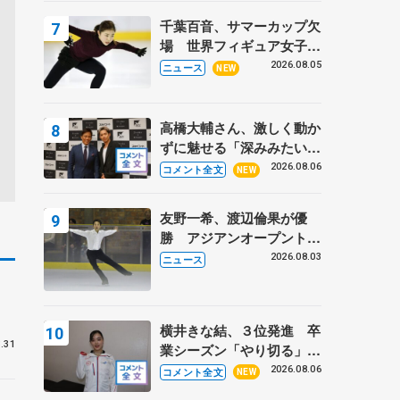
トロフィーフリー】
千葉百音、サマーカップ欠
場 世界フィギュア女子2
位
2026.08.05
ニュース
NEW
高橋大輔さん、激しく動か
ずに魅せる「深みみたいな
ものは出てきている？」
2026.08.06
コメント全文
NEW
〝兄さん〟と慕うレジェン
ド野村忠宏さんと和気あい
友野一希、渡辺倫果が優
あい
勝 アジアンオープントロ
フィー
2026.08.03
ニュース
学
横井きな結、３位発進 卒
.31
業シーズン「やり切る」
【みなとアクルス杯SP】
2026.08.06
コメント全文
NEW