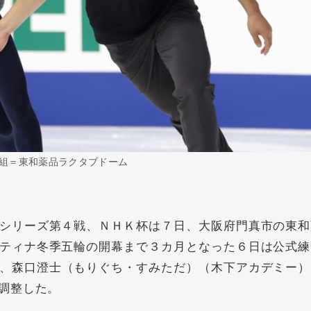
組＝東和薬品ラクタブドーム
シリーズ第４戦、ＮＨＫ杯は７日、大阪府門真市の東和
ティナ冬季五輪の開幕まで３カ月となった６日は公式練
、
森口澄士
（もりぐち・すみただ）（木下アカデミー）
調整した。