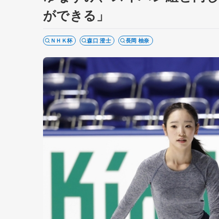
ができる」
ＮＨＫ杯
森口 澄士
長岡 柚奈