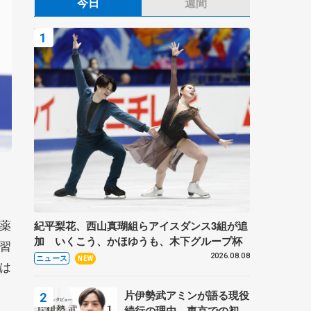
今日
週間
薬
紀平梨花、西山真瑚組らアイスダンス3組が追
加 いくこう、かほゆうも、木下グループ杯
習
2026.08.08
ニュース
NEW
は
片伊勢武アミンが語る現役
続行の理由、東京での初め