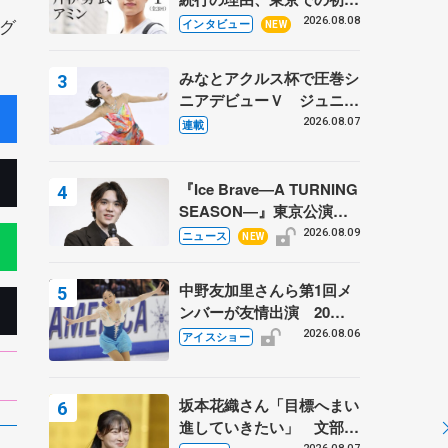
ての一人暮らし 注目スケ
グ
2026.08.08
インタビュー
NEW
ーターの「今」に迫る
みなとアクルス杯で圧巻シ
ニアデビューＶ ジュニア
で４シーズン無敗の島田麻
2026.08.07
連載
央
『Ice Brave―A TURNING
SEASON―』東京公演が
開幕、宇野昌磨の『Ice
2026.08.09
ニュース
NEW
Brave』にかける思いを知
る記事 5選
中野友加里さんら第1回メ
ンバーが友情出演 20周
年の「フレンズオンアイ
2026.08.06
アイスショー
ス」 宮本賢二さん、有川
梨絵さん、田村岳斗さんも
坂本花織さん「目標へまい
進していきたい」 文部科