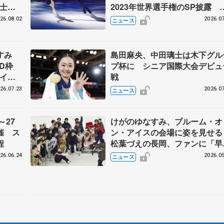
澄士
2023年世界選手権のSP披露 
ゼボロ、チョクベイら豪華メン
26.08.02
2026.07
ニュース
ーが来日
なすみ
島田麻央、中田璃士は木下グル
BD枠
プ杯に シニア国際大会デビュ
アイス
戦
#74
26.07.23
2026.07
ニュース
～27
けがのゆなすみ、ブルーム・オ
催 ス
ン・アイスの会場に姿を見せ
程
松葉づえの長岡、ファンに「早
治して、また元気に滑りたい」
26.06.24
2026.05
ニュース