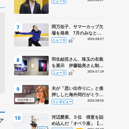
学省スポーツ表彰式で代表
2026.08.07
ニュース
謝辞
岡万佑子、サマーカップ欠
場を発表 7月のみなとア
クルス杯は腰痛の影響で
2026.08.07
ニュース
羽生結弦さん、珠玉の衣装
を展示 伊藤聡美さん制作
の一点もの、矢口亨さんが
2026.07.24
ニュース
撮影
夫が「思い出作りに」と後
押しした海外同行がミラノ
まで… 繁華街のリンクで
2026.08.05
インタビュー
は不良のお兄さんも味方
に 小林芳子さんが振り返
河辺愛菜、５位 得意を詰
るスケート人生
ア
め込んだ「オペラ座」【み