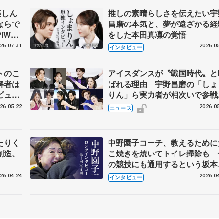
楽しん
推しの素晴らしさを伝えたい宇
ならで
昌磨の本気と、夢が遠ざかる経
IW前
をした本田真凜の覚悟
26.07.31
2026.05
インタビュー
トのこ
アイスダンスが〝戦国時代〟と
解者は
ばれる理由 宇野昌磨の「しょ
ビュー
りん」ら実力者が相次いで参
恋人、
国内の競争激化
26.05.22
2026.05
ニュース
たりく
中野園子コーチ、教えるために
創造、
こ焼きを焼いてトイレ掃除も 
の競技にも通用するという坂本
織の筋肉
26.04.24
2026.04
インタビュー