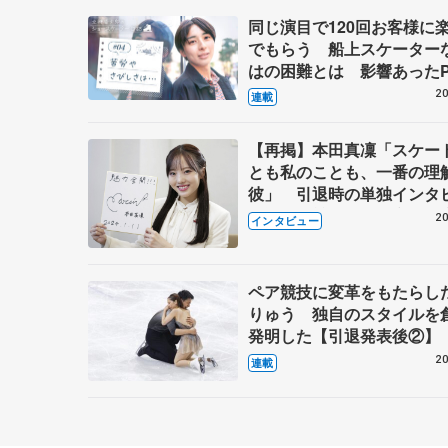
同じ演目で120回お客様に
でもらう 船上スケーター
はの困難とは 影響あったP
キャプテン松永さんの存在
20
連載
【再掲】本田真凜「スケー
とも私のことも、一番の理
彼」 引退時の単独インタ
で語った競技人生や家族、
20
インタビュー
これからの夢…
ペア競技に変革をもたらし
りゅう 独自のスタイルを
発明した【引退発表後②】
20
連載