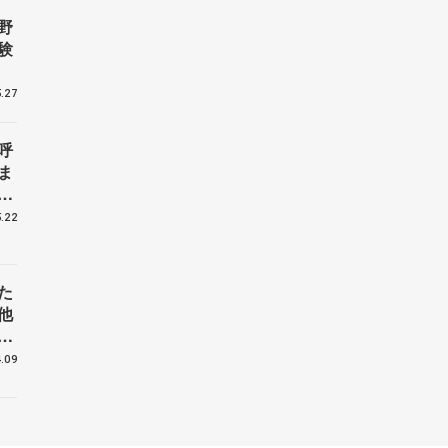
野
験
.27
呼
ま
戦
.22
た
他
花
.09