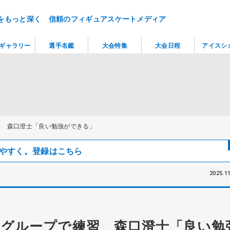
をもっと深く 信頼のフィギュアスケートメディア
ギャラリー
選手名鑑
大会特集
大会日程
アイスシ
習 森口澄士「良い勉強ができる」
見つけやすく。登録はこちら
2025.11
グループで練習 森口澄士「良い勉