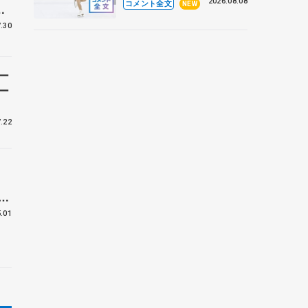
なとアクルス杯フリー】
2026.08.08
コメント全文
NEW
ハ
バ
.30
ー
ー
.22
る
く
.01