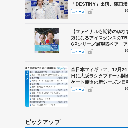
「DESTINY」出演、森口
「力を合わせて」
20
ニュース
【ファイナルも期待のゆ
気になるアイスダンスのT
GPシリーズ展望③ペア・
ダンス編】 ポッドキャスト
20
ニュース
を配信
全日本フィギュア、12月24
日に大阪ラクタブドーム開
ケート連盟の新シーズン日
20
ニュース
ピックアップ