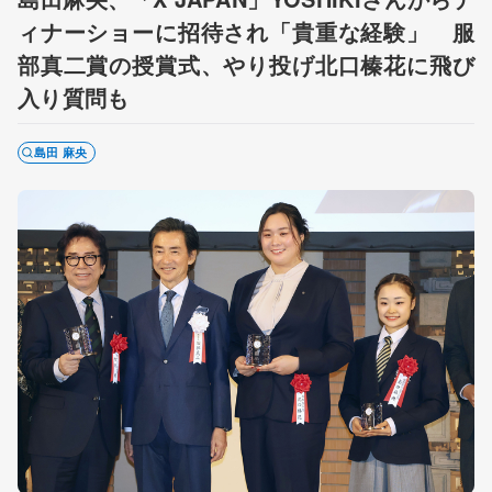
ィナーショーに招待され「貴重な経験」 服
部真二賞の授賞式、やり投げ北口榛花に飛び
入り質問も
島田 麻央