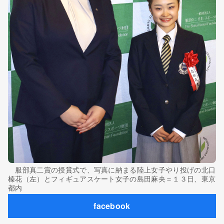
服部真二賞の授賞式で、写真に納まる陸上女子やり投げの北口
榛花（左）とフィギュアスケート女子の島田麻央＝１３日、東京
都内
facebook