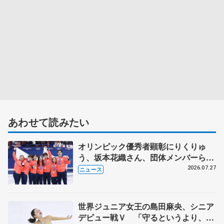
あわせて読みたい
オリンピック優秀者顕彰にりくりゅ
う、坂本花織さん、団体メンバーら
8月7日に文科省が表彰式、ブルーノ・
2026.07.27
ニュース
マルコット、中野園子らコーチも
世界ジュニア女王の島田麻央、シニア
デビュー戦Ｖ 「守るというより、攻