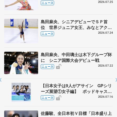
める」気持ち、みなとアクルス杯
2026.07.25
ニュース
島田麻央、シニアデビューでＳＰ首
位 世界ジュニア女王、みなとアクル
ス杯
2026.07.24
ニュース
島田麻央、中田璃士は木下グループ杯
に シニア国際大会デビュー戦
2026.07.22
ニュース
【日本女子は9人がアサイン GPシリ
ーズ展望①女子編】 ポッドキャスト
#72を配信
2026.07.16
ニュース
佐藤駿、全日本初Ｖ目標「日本盛り上