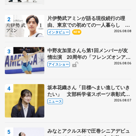
片伊勢武アミンが語る現役続行の理
由、東京での初めての一人暮らし 注
目スケーターの「今」に迫る
2026.08.08
インタビュー
NEW
中野友加里さんら第1回メンバーが友
情出演 20周年の「フレンズオンアイ
ス」 宮本賢二さん、有川梨絵さん、
2026.08.06
アイスショー
田村岳斗さんも
坂本花織さん「目標へまい進していき
たい」 文部科学省スポーツ表彰式で
代表謝辞
2026.08.07
ニュース
みなとアクルス杯で圧巻シニアデビュ