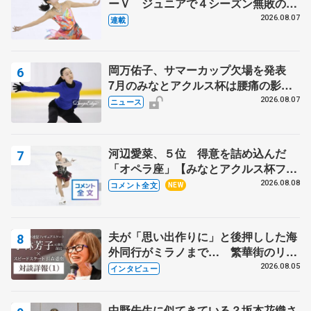
ーＶ ジュニアで４シーズン無敗の島
田麻央
2026.08.07
連載
岡万佑子、サマーカップ欠場を発表
7月のみなとアクルス杯は腰痛の影響
で
2026.08.07
ニュース
河辺愛菜、５位 得意を詰め込んだ
「オペラ座」【みなとアクルス杯フリ
ー】
2026.08.08
コメント全文
NEW
夫が「思い出作りに」と後押しした海
外同行がミラノまで… 繁華街のリン
クでは不良のお兄さんも味方に 小林
2026.08.05
インタビュー
芳子さんが振り返るスケート人生
中野先生に似てきている？坂本花織さ