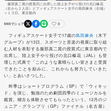
服部真二賞の授賞式に出席した陸上女子やり投げの北口榛花
（右から２人目）とフィギュアスケート女子の島田麻央（右端）
＝１３日、東京都内
0
SNSでシェア
フィギュアスケート女子で17歳の
島田麻央
（木下
グループ）が13日、スポーツと音楽の発展に取り組
む人材を表彰する服部真二賞の授賞式に東京都内で
出席し、陸上女子やり投げの北口榛花（JAL）も登
壇した式典で「このような素晴らしい皆さまと受賞
できたことを励みに、これからも努力していきた
い」とあいさつした。
昨季はショートプログラム（SP）で「ウィキッ
ド」を演じ、勉強のため劇団四季のミュージカルを
鑑賞。稽古も体験させてもらったという。12月のジ
ュニア・グランプリ（GP）ファイナル（名古屋）