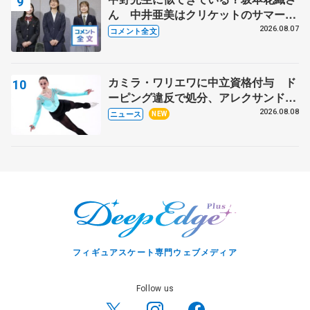
ん 中井亜美はクリケットのサマーキ
ャンプに 島田麻央はたくさん試合に
2026.08.07
コメント全文
出て国際大会へ【文部科学省スポーツ
表彰式】
カミラ・ワリエワに中立資格付与 ド
ーピング違反で処分、アレクサンド
ラ・イグナトワも
2026.08.08
ニュース
NEW
フィギュアスケート専門ウェブメディア
Follow us