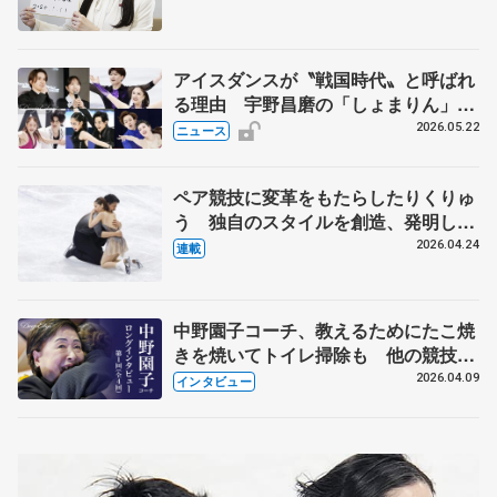
人生や家族、恋人、これからの夢…
アイスダンスが〝戦国時代〟と呼ばれ
る理由 宇野昌磨の「しょまりん」ら
実力者が相次いで参戦 国内の競争激
2026.05.22
ニュース
化
ペア競技に変革をもたらしたりくりゅ
う 独自のスタイルを創造、発明した
【引退発表後②】
2026.04.24
連載
中野園子コーチ、教えるためにたこ焼
きを焼いてトイレ掃除も 他の競技に
も通用するという坂本花織の筋肉
2026.04.09
インタビュー