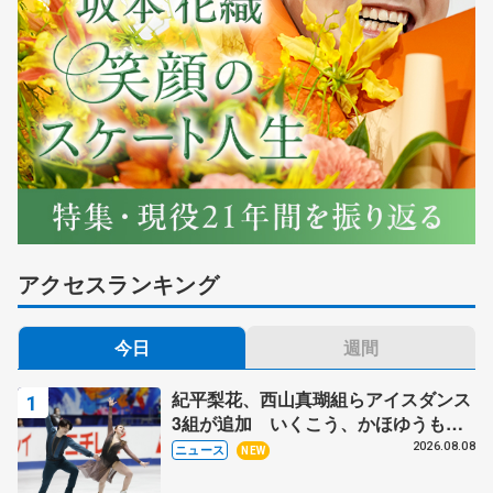
アクセスランキング
今日
週間
紀平梨花、西山真瑚組らアイスダンス
3組が追加 いくこう、かほゆうも、
木下グループ杯
2026.08.08
ニュース
NEW