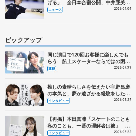
げる」 全日本合宿公開、中井亜美
「表現の幅広げる」 元世界王者のフ
2026.07.04
ニュース
ェルナンデスさんが講師
ピックアップ
同じ演目で120回お客様に楽しんでも
らう 船上スケーターならではの困難
とは 影響あったPIW前キャプテン松
2026.07.31
連載
永さんの存在
推しの素晴らしさを伝えたい宇野昌磨
の本気と、夢が遠ざかる経験をした本
田真凜の覚悟
2026.05.27
インタビュー
【再掲】本田真凜「スケートのことも
私のことも、一番の理解者は彼」 引
退時の単独インタビューで語った競技
2026.05.22
インタビュー