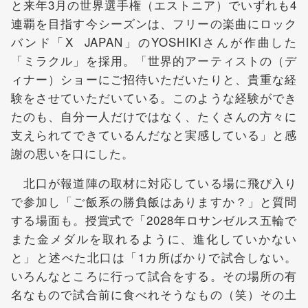
と来年3月の世界選手権（エストニア）でいずれも4
連覇を目指す今シーズンは、フリーの楽曲にロック
バンド「X JAPAN」のYOSHIKIさんが作曲した
「ミラクル」を採用。「世界的アーティストの（デ
ィナー）ショーにご招待いただいたりと、貴重な経
験をさせていただいている。このような経験ができ
たのも、自分一人だけではなく、たくさんの方々に
支えられてできているんだなと実感している」と感
謝の思いを口にした。
北口が報道陣の取材に対応している場に飛び入り
で参加し「ご飯系の勝負飯はありますか？」と質問
する場面も。授賞式で「2028年ロサンゼルス五輪で
また金メダルを取れるように、進化していかない
と」と述べた北口は「1カ所ばかりで試合しない。
いろんなところに行って試合をする。その場所の有
名なもので試合前に食べれそうなもの（笑）その土