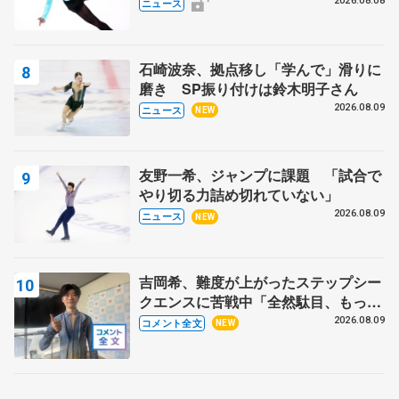
ラ・イグナトワも
2026.08.08
ニュース
石崎波奈、拠点移し「学んで」滑りに
磨き SP振り付けは鈴木明子さん
2026.08.09
ニュース
NEW
友野一希、ジャンプに課題 「試合で
やり切る力詰め切れていない」
2026.08.09
ニュース
NEW
吉岡希、難度が上がったステップシー
クエンスに苦戦中「全然駄目、もっと
いいエッジで踏めるようにしたいな」
2026.08.09
コメント全文
NEW
【サマーカップ男子SP】