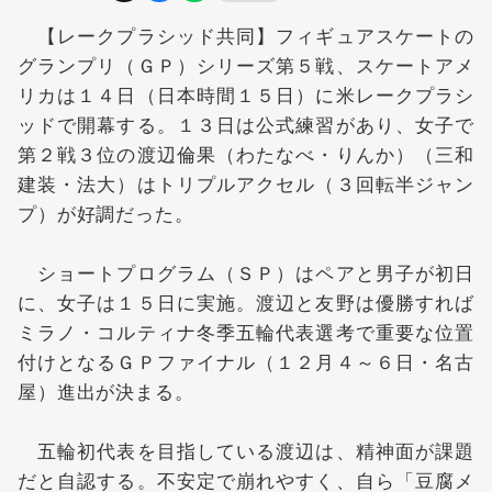
【レークプラシッド共同】フィギュアスケートの
グランプリ（ＧＰ）シリーズ第５戦、スケートアメ
リカは１４日（日本時間１５日）に米レークプラシ
ッドで開幕する。１３日は公式練習があり、女子で
第２戦３位の
渡辺倫果
（わたなべ・りんか）（三和
建装・法大）はトリプルアクセル（３回転半ジャン
プ）が好調だった。
ショートプログラム（ＳＰ）はペアと男子が初日
に、女子は１５日に実施。渡辺と友野は優勝すれば
ミラノ・コルティナ冬季五輪代表選考で重要な位置
付けとなるＧＰファイナル（１２月４～６日・名古
屋）進出が決まる。
五輪初代表を目指している渡辺は、精神面が課題
だと自認する。不安定で崩れやすく、自ら「豆腐メ