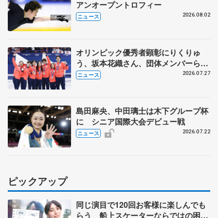
アンオープントロフィー
2026.08.02
ニュース
オリンピック優秀者顕彰にりくりゅ
う、坂本花織さん、団体メンバーら
8月7日に文科省が表彰式、ブルーノ・
2026.07.27
ニュース
マルコット、中野園子らコーチも
島田麻央、中田璃士は木下グループ杯
に シニア国際大会デビュー戦
2026.07.22
ニュース
ピックアップ
同じ演目で120回お客様に楽しんでも
らう 船上スケーターならではの困難