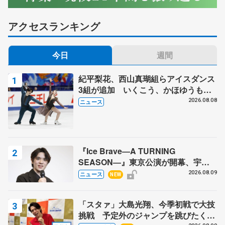
アクセスランキング
今日
週間
紀平梨花、西山真瑚組らアイスダンス
3組が追加 いくこう、かほゆうも、
木下グループ杯
2026.08.08
ニュース
『Ice Brave―A TURNING
SEASON―』東京公演が開幕、宇野
昌磨の『Ice Brave』にかける思いを
2026.08.09
ニュース
NEW
知る記事 5選
「スタァ」大島光翔、今季初戦で大技
挑戦 予定外のジャンプを跳びたくな