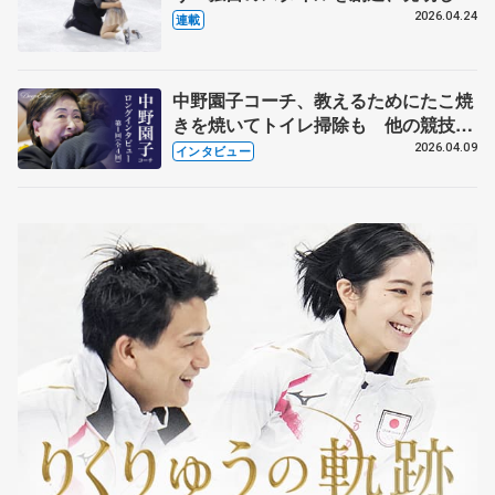
【引退発表後②】
2026.04.24
連載
中野園子コーチ、教えるためにたこ焼
きを焼いてトイレ掃除も 他の競技に
も通用するという坂本花織の筋肉
2026.04.09
インタビュー