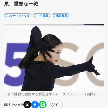
果、重要な一戦
スケートアメリカ
中井 亜美
渡辺 倫果
公式練習で調整する渡辺倫果＝レークプラシッド（共同）
0
SNSでシェア