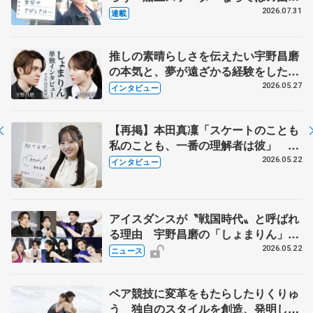
とは 影響あったPIW前キャプテン松
2026.07.31
連載
永さんの存在
推しの素晴らしさを伝えたい宇野昌磨
の本気と、夢が遠ざかる経験をした本
田真凜の覚悟
2026.05.27
インタビュー
【再掲】本田真凜「スケートのことも
私のことも、一番の理解者は彼」 引
退時の単独インタビューで語った競技
2026.05.22
インタビュー
人生や家族、恋人、これからの夢…
アイスダンスが〝戦国時代〟と呼ばれ
る理由 宇野昌磨の「しょまりん」ら
実力者が相次いで参戦 国内の競争激
2026.05.22
ニュース
化
ペア競技に変革をもたらしたりくりゅ
う 独自のスタイルを創造、発明した