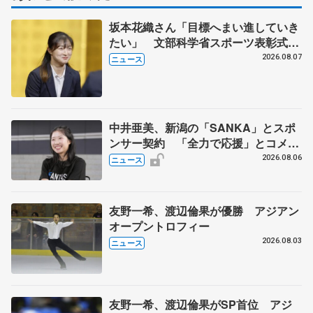
坂本花織さん「目標へまい進していき
たい」 文部科学省スポーツ表彰式で
代表謝辞
2026.08.07
ニュース
中井亜美、新潟の「SANKA」とスポ
ンサー契約 「全力で応援」とコメン
ト
2026.08.06
ニュース
友野一希、渡辺倫果が優勝 アジアン
オープントロフィー
2026.08.03
ニュース
友野一希、渡辺倫果がSP首位 アジ