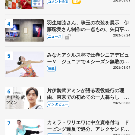
った理由とは… 【関東サマートロフ
2026.08.09
コメント全文
NEW
ィー男子ショート】
羽生結弦さん、珠玉の衣装を展示 伊
藤聡美さん制作の一点もの、矢口亨さ
んが撮影
2026.07.24
ニュース
みなとアクルス杯で圧巻シニアデビュ
ーＶ ジュニアで４シーズン無敗の島
田麻央
2026.08.07
連載
片伊勢武アミンが語る現役続行の理
由、東京での初めての一人暮らし 注
目スケーターの「今」に迫る
2026.08.08
インタビュー
カミラ・ワリエワに中立資格付与 ド
ーピング違反で処分、アレクサンド