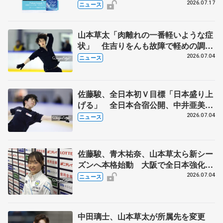
ポッドキャスト#73を配信
2026.07.17
ニュース
山本草太「肉離れの一番軽いような症
状」 住吉りをんも故障で軽めの調
整 全日本シニア強化合宿
2026.07.04
ニュース
佐藤駿、全日本初Ｖ目標「日本盛り上
げる」 全日本合宿公開、中井亜美
「表現の幅広げる」 元世界王者のフ
2026.07.04
ニュース
ェルナンデスさんが講師
佐藤駿、青木祐奈、山本草太ら新シー
ズンへ本格始動 大阪で全日本強化合
宿 シニアデビューの島田麻央らも
2026.07.04
ニュース
中田璃士、山本草太が所属先を変更