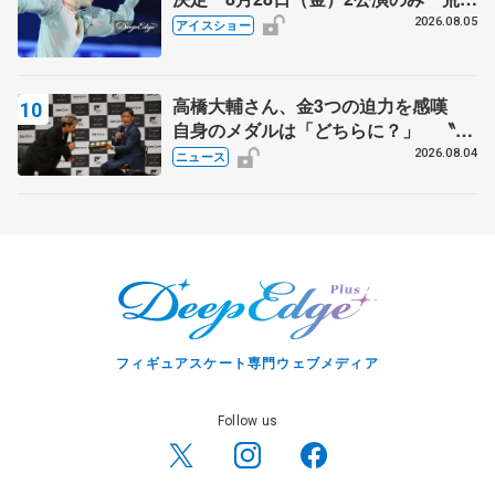
静香さんプロデュース、20周年のアイ
2026.08.05
アイスショー
スショー
高橋大輔さん、金3つの迫力を感嘆
自身のメダルは「どちらに？」 〝リ
ス兄弟〟オリンピック3連覇の野村忠
2026.08.04
ニュース
宏さんと対談
フィギュアスケート専門ウェブメディア
Follow us