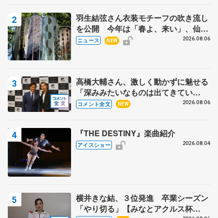
羽生結弦さん衣装モチーフの吹き流し
を公開 今年は「春よ、来い」、仙台
の瑞鳳殿
2026.08.06
ニュース
NEW
高橋大輔さん、激しく動かずに魅せる
「深みみたいなものは出てきてい
る？」 〝兄さん〟と慕うレジェンド
2026.08.06
コメント全文
NEW
野村忠宏さんと和気あいあい
『THE DESTINY』楽曲紹介
2026.08.04
アイスショー
横井きな結、３位発進 卒業シーズン
「やり切る」【みなとアクルス杯