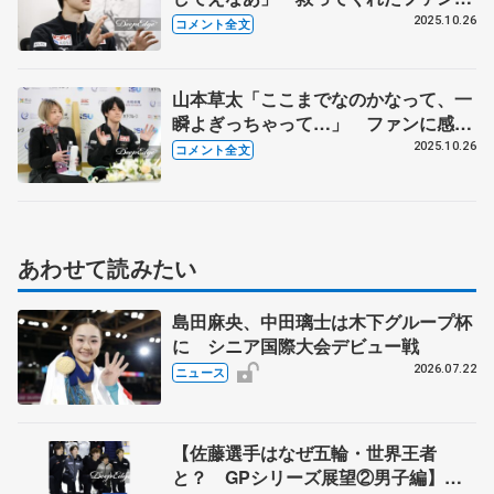
「次は期待してんぞ、って応援しても
2025.10.26
コメント全文
らえれば」【ＧＰ中国杯一夜明け】
山本草太「ここまでなのかなって、一
瞬よぎっちゃって…」 ファンに感
謝、どん底でも希望捨てず 【ＧＰ中国
2025.10.26
コメント全文
杯・男子フリー】
あわせて読みたい
島田麻央、中田璃士は木下グループ杯
に シニア国際大会デビュー戦
2026.07.22
ニュース
【佐藤選手はなぜ五輪・世界王者
と？ GPシリーズ展望②男子編】