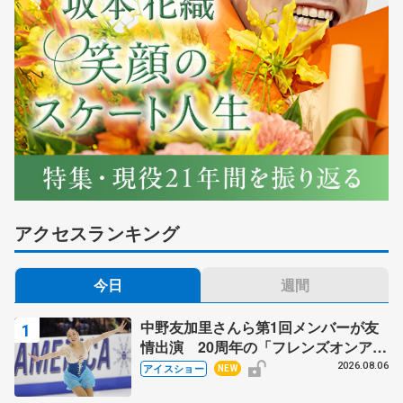
アクセスランキング
今日
週間
中野友加里さんら第1回メンバーが友
情出演 20周年の「フレンズオンアイ
ス」 宮本賢二さん、有川梨絵さん、
2026.08.06
アイスショー
NEW
田村岳斗さんも