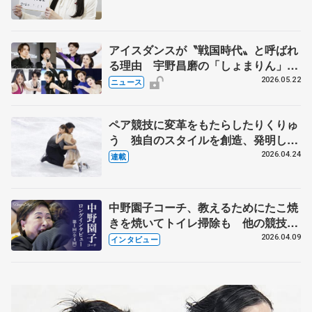
人生や家族、恋人、これからの夢…
アイスダンスが〝戦国時代〟と呼ばれ
る理由 宇野昌磨の「しょまりん」ら
実力者が相次いで参戦 国内の競争激
2026.05.22
ニュース
化
ペア競技に変革をもたらしたりくりゅ
う 独自のスタイルを創造、発明した
【引退発表後②】
2026.04.24
連載
中野園子コーチ、教えるためにたこ焼
きを焼いてトイレ掃除も 他の競技に
も通用するという坂本花織の筋肉
2026.04.09
インタビュー