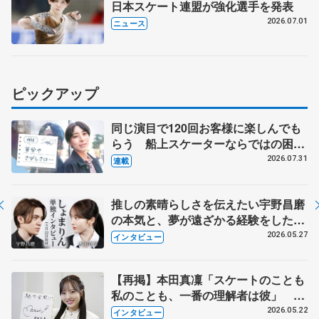
日本スケート連盟が強化選手を発表
2026.07.01
ニュース
ピックアップ
同じ演目で120回お客様に楽しんでも
らう 船上スケーターならではの困難
とは 影響あったPIW前キャプテン松
2026.07.31
連載
永さんの存在
推しの素晴らしさを伝えたい宇野昌磨
の本気と、夢が遠ざかる経験をした本
田真凜の覚悟
2026.05.27
インタビュー
【再掲】本田真凜「スケートのことも
私のことも、一番の理解者は彼」 引
退時の単独インタビューで語った競技
2026.05.22
インタビュー