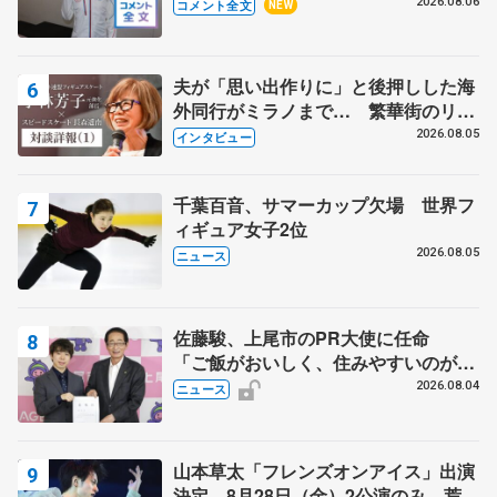
SP】
2026.08.06
コメント全文
NEW
夫が「思い出作りに」と後押しした海
外同行がミラノまで… 繁華街のリン
クでは不良のお兄さんも味方に 小林
2026.08.05
インタビュー
芳子さんが振り返るスケート人生
千葉百音、サマーカップ欠場 世界フ
ィギュア女子2位
2026.08.05
ニュース
佐藤駿、上尾市のPR大使に任命
「ご飯がおいしく、住みやすいのが魅
力」
2026.08.04
ニュース
山本草太「フレンズオンアイス」出演
決定 8月28日（金）2公演のみ 荒川