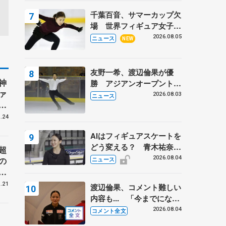
トロフィーフリー後】
千葉百音、サマーカップ欠
場 世界フィギュア女子2
位
2026.08.05
ニュース
NEW
友野一希、渡辺倫果が優
神
勝 アジアンオープントロ
ァ
フィー
2026.08.03
ニュース
ィ
P
.24
明
AIはフィギュアスケートを
どう変える？ 青木祐奈と
超
考える採点、トレーニング
2026.08.04
の
ニュース
の未来
リ
ン
.21
渡辺倫果、コメント難しい
内容も... 「今までにない
くらい早めに仕上げられて
2026.08.04
コメント全文
いる」 【アジアンオープ