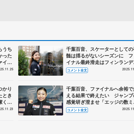
もうち
千葉百音、スケーターとしての
かった
髄は揺るがないシーズンに フ
ァイナ
イナル最終滑走はフィンランデ
思える
アで予行練習した（笑） 【G
25.11.25
2025.11
コメント全文
ランデ
第6戦フィンランディア杯一夜
け】
つかり
千葉百音、ファイナルへ余裕で
たとき
える結果で終えたい ジャンプ
潔く、
感覚研ぎ澄ませ「エッジの数ミ
ような
を調整」 【GP第6戦フィンラ
25.11.23
2025.11
コメント全文
ンディ
ディア杯公式練習】