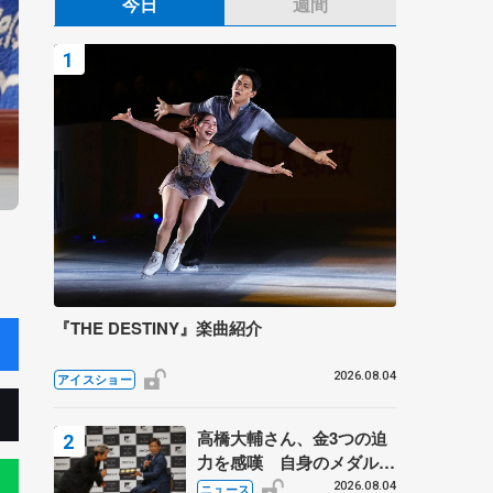
今日
週間
『THE DESTINY』楽曲紹介
2026.08.04
アイスショー
高橋大輔さん、金3つの迫
力を感嘆 自身のメダルは
「どちらに？」 〝リス兄
2026.08.04
ニュース