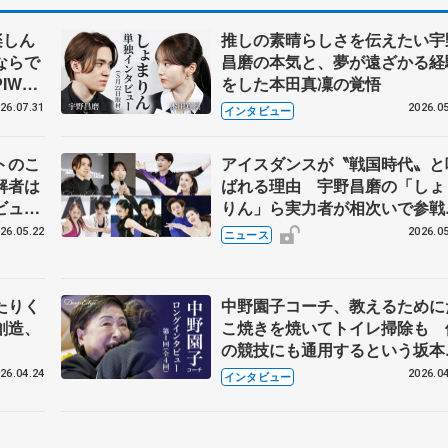
楽しん
推しの素晴らしさを伝えたい宇
ならで
昌磨の本気と、夢が遠ざかる経
IW前
をした本田真凜の覚悟
26.07.31
2026.05
インタビュー
トのこ
アイスダンスが〝戦国時代〟と
解者は
ばれる理由 宇野昌磨の「しょ
ビュー
りん」ら実力者が相次いで参
恋人、
国内の競争激化
26.05.22
2026.05
ニュース
たりく
中野園子コーチ、教えるために
創造、
こ焼きを焼いてトイレ掃除も 
の競技にも通用するという坂本
織の筋肉
26.04.24
2026.04
インタビュー