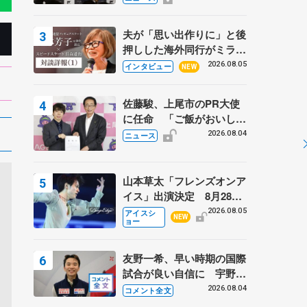
弟〟オリンピック3連覇の
野村忠宏さんと対談
夫が「思い出作りに」と後
押しした海外同行がミラノ
まで… 繁華街のリンクで
2026.08.05
インタビュー
NEW
は不良のお兄さんも味方
に 小林芳子さんが振り返
佐藤駿、上尾市のPR大使
るスケート人生
に任命 「ご飯がおいし
く、住みやすいのが魅力」
2026.08.04
ニュース
山本草太「フレンズオンア
イス」出演決定 8月28日
（金）2公演のみ 荒川静
2026.08.05
アイスシ
NEW
ョー
香さんプロデュース、20
周年のアイスショー
友野一希、早い時期の国際
試合が良い自信に 宇野昌
磨の現役復帰に思っている
2026.08.04
コメント全文
こと 【アジアンオープン