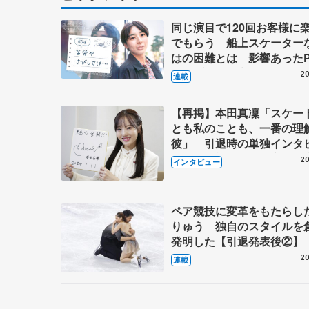
同じ演目で120回お客様に
でもらう 船上スケーター
はの困難とは 影響あったP
キャプテン松永さんの存在
20
連載
【再掲】本田真凜「スケー
とも私のことも、一番の理
彼」 引退時の単独インタ
で語った競技人生や家族、
20
インタビュー
これからの夢…
ペア競技に変革をもたらし
りゅう 独自のスタイルを
発明した【引退発表後②】
20
連載