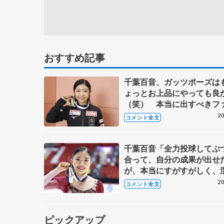
おすすめ記事
千葉百音、ガッツポーズは
ょっとお上品にやっても良
（笑） 本当に出すべきフ
ルと全日本でやりきったと
20
コメント全文
演技を 【GP第6戦フィン
ィア杯帰国】
千葉百音「全力投球してぶ
合って、自分の成果が出せ
が、本当にすがすがしく、
自分にも勝てたなと思える
20
コメント全文
瞬間」【GP第6戦フィンラ
ア杯女子フリー】
ピックアップ