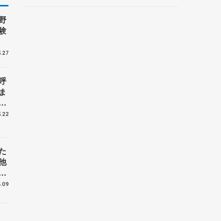
ントロフィー女子フリー】
野
験
.27
呼
ま
戦
.22
た
他
花
.09