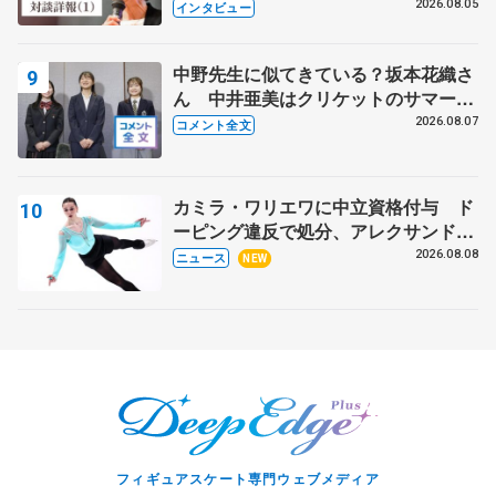
クでは不良のお兄さんも味方に 小林
2026.08.05
インタビュー
芳子さんが振り返るスケート人生
中野先生に似てきている？坂本花織さ
ん 中井亜美はクリケットのサマーキ
ャンプに 島田麻央はたくさん試合に
2026.08.07
コメント全文
出て国際大会へ【文部科学省スポーツ
表彰式】
カミラ・ワリエワに中立資格付与 ド
ーピング違反で処分、アレクサンド
ラ・イグナトワも
2026.08.08
ニュース
NEW
フィギュアスケート専門ウェブメディア