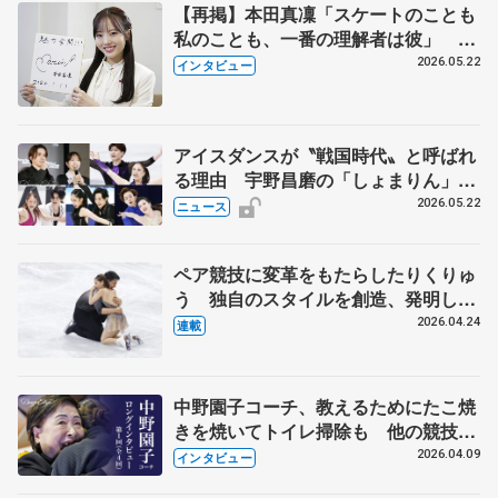
【再掲】本田真凜「スケートのことも
私のことも、一番の理解者は彼」 引
退時の単独インタビューで語った競技
2026.05.22
インタビュー
人生や家族、恋人、これからの夢…
アイスダンスが〝戦国時代〟と呼ばれ
る理由 宇野昌磨の「しょまりん」ら
実力者が相次いで参戦 国内の競争激
2026.05.22
ニュース
化
ペア競技に変革をもたらしたりくりゅ
う 独自のスタイルを創造、発明した
【引退発表後②】
2026.04.24
連載
中野園子コーチ、教えるためにたこ焼
きを焼いてトイレ掃除も 他の競技に
も通用するという坂本花織の筋肉
2026.04.09
インタビュー