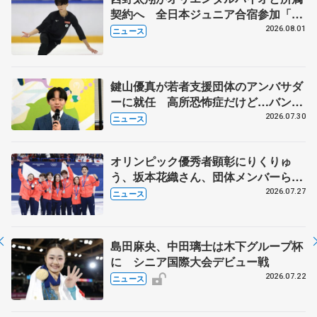
契約へ 全日本ジュニア合宿参加「結
果残していかないと」 講師はジェー
2026.08.01
ニュース
ソン・ブラウン、岡万佑子は助言感謝
鍵山優真が若者支援団体のアンバサダ
ーに就任 高所恐怖症だけど…バンジ
ージャンプに挑戦も？
2026.07.30
ニュース
オリンピック優秀者顕彰にりくりゅ
う、坂本花織さん、団体メンバーら
8月7日に文科省が表彰式、ブルーノ・
2026.07.27
ニュース
マルコット、中野園子らコーチも
島田麻央、中田璃士は木下グループ杯
に シニア国際大会デビュー戦
2026.07.22
ニュース