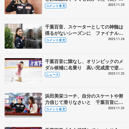
本当に出すべきファイナルと全日本で
2025.11.25
コメント全文
やりきったと思える演技を 【GP第6
戦フィンランディア杯帰国】
千葉百音、スケーターとしての神髄は
揺るがないシーズンに ファイナル最
終滑走はフィンランディアで予行練習
2025.11.24
コメント全文
した（笑） 【GP第6戦フィンランデ
ィア杯一夜明け】
千葉百音に隙なし、オリンピックのメ
ダル候補に名乗り 高い完成度で逆転
優勝 GP最終第6戦フィンランディア
2025.11.23
ニュース
杯
浜田美栄コーチ、自分のスケートや努
力信じて滑りなさいと 千葉百音に
「残り物には福がある」って言ったん
2025.11.23
コメント全文
ですよ 【GP第6戦フィンランディア
杯女子フリー】