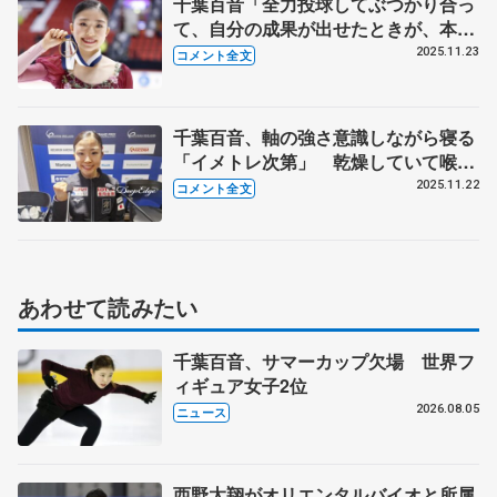
千葉百音「全力投球してぶつかり合っ
て、自分の成果が出せたときが、本当
にすがすがしく、潔く、自分にも勝て
2025.11.23
コメント全文
たなと思えるような瞬間」【GP第6戦
フィンランディア杯女子フリー】
千葉百音、軸の強さ意識しながら寝る
「イメトレ次第」 乾燥していて喉の
安全も守る「自分とウイルスに勝
2025.11.22
コメント全文
つ」 【GP第6戦フィンランディア杯
女子SP】
あわせて読みたい
千葉百音、サマーカップ欠場 世界フ
ィギュア女子2位
2026.08.05
ニュース
西野太翔がオリエンタルバイオと所属