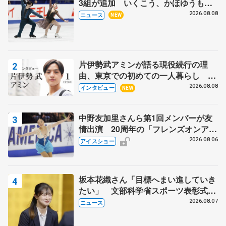
3組が追加 いくこう、かほゆうも、
木下グループ杯
2026.08.08
ニュース
NEW
片伊勢武アミンが語る現役続行の理
由、東京での初めての一人暮らし 注
目スケーターの「今」に迫る
2026.08.08
インタビュー
NEW
中野友加里さんら第1回メンバーが友
情出演 20周年の「フレンズオンアイ
ス」 宮本賢二さん、有川梨絵さん、
2026.08.06
アイスショー
田村岳斗さんも
坂本花織さん「目標へまい進していき
たい」 文部科学省スポーツ表彰式で
代表謝辞
2026.08.07
ニュース