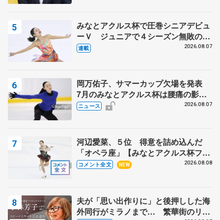
みなとアクルス杯で圧巻シニアデビュ
ーＶ ジュニアで４シーズン無敗の島
田麻央
2026.08.07
連載
岡万佑子、サマーカップ欠場を発表
7月のみなとアクルス杯は腰痛の影響
で
2026.08.07
ニュース
河辺愛菜、５位 得意を詰め込んだ
「オペラ座」【みなとアクルス杯フリ
ー】
2026.08.08
コメント全文
NEW
夫が「思い出作りに」と後押しした海
外同行がミラノまで… 繁華街のリン