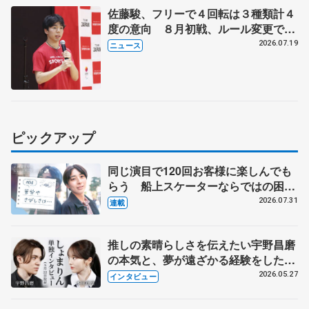
佐藤駿、フリーで４回転は３種類計４
度の意向 ８月初戦、ルール変更で
「点数の出方確認したい」
2026.07.19
ニュース
ピックアップ
同じ演目で120回お客様に楽しんでも
らう 船上スケーターならではの困難
とは 影響あったPIW前キャプテン松
2026.07.31
連載
永さんの存在
推しの素晴らしさを伝えたい宇野昌磨
の本気と、夢が遠ざかる経験をした本
田真凜の覚悟
2026.05.27
インタビュー