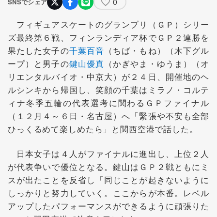
0
SNSでシェア
フィギュアスケートのグランプリ（ＧＰ）シリー
ズ最終第６戦、フィンランディア杯でＧＰ２連勝を
果たした女子の
千葉百音
（ちば・もね）（木下グル
ープ）と男子の
鍵山優真
（かぎやま・ゆうま）（オ
リエンタルバイオ・中京大）が２４日、開催地のヘ
ルシンキから帰国し、笑顔の千葉はミラノ・コルテ
ィナ冬季五輪の代表選考に関わるＧＰファイナル
（１２月４～６日・名古屋）へ「緊張や不安も全部
ひっくるめて楽しめたら」と関西空港で話した。
日本女子は４人がファイナルに進出し、上位２人
が代表争いで優位となる。鍵山はＧＰ２戦ともにミ
スが出たことを反省し「同じことが起きないように
しっかりと努力していく。ここからが本番。レベル
アップしたパフォーマンスができるように頑張りた