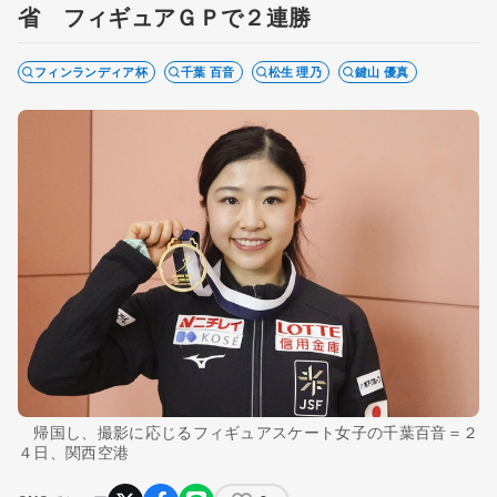
省 フィギュアＧＰで２連勝
フィンランディア杯
千葉 百音
松生 理乃
鍵山 優真
帰国し、撮影に応じるフィギュアスケート女子の千葉百音＝２
４日、関西空港