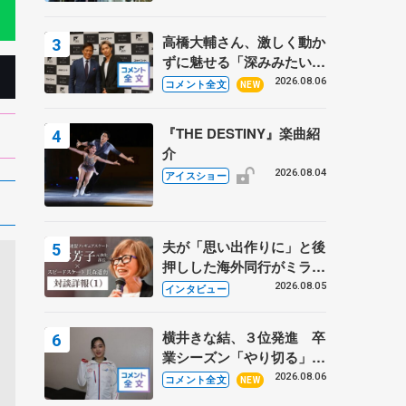
高橋大輔さん、激しく動か
ずに魅せる「深みみたいな
ものは出てきている？」
2026.08.06
コメント全文
NEW
〝兄さん〟と慕うレジェン
ド野村忠宏さんと和気あい
『THE DESTINY』楽曲紹
あい
介
2026.08.04
アイスショー
夫が「思い出作りに」と後
押しした海外同行がミラノ
まで… 繁華街のリンクで
2026.08.05
インタビュー
は不良のお兄さんも味方
に 小林芳子さんが振り返
横井きな結、３位発進 卒
るスケート人生
業シーズン「やり切る」
【みなとアクルス杯SP】
2026.08.06
コメント全文
NEW