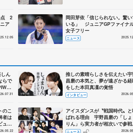
点 2
岡田芽依「信じられない。驚い
ュニア
いる」 ジュニアGPファイナ
女子フリー
25.12.05
2025.12
ニュース
楽しん
推しの素晴らしさを伝えたい宇
ならで
昌磨の本気と、夢が遠ざかる経
IW前
をした本田真凜の覚悟
26.07.31
2026.05
インタビュー
トのこ
アイスダンスが〝戦国時代〟と
解者は
ばれる理由 宇野昌磨の「しょ
ビュー
りん」ら実力者が相次いで参
恋人、
国内の競争激化
26.05.22
2026.05
ニュース