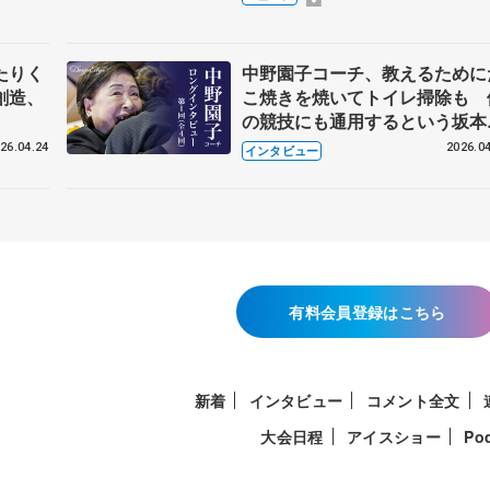
たりく
中野園子コーチ、教えるために
創造、
こ焼きを焼いてトイレ掃除も 
の競技にも通用するという坂本
織の筋肉
26.04.24
2026.04
インタビュー
有料会員登録はこちら
新着
インタビュー
コメント全文
大会日程
アイスショー
Po