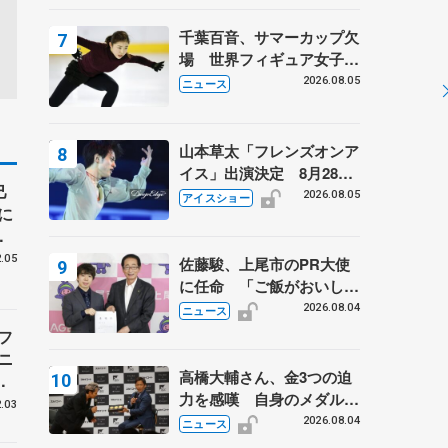
千葉百音、サマーカップ欠
場 世界フィギュア女子2
位
2026.08.05
ニュース
山本草太「フレンズオンア
イス」出演決定 8月28日
己
（金）2公演のみ 荒川静
2026.08.05
アイスショー
に
香さんプロデュース、20
フ
周年のアイスショー
.05
佐藤駿、上尾市のPR大使
に任命 「ご飯がおいし
く、住みやすいのが魅力」
2026.08.04
ニュース
フ
ニ
高橋大輔さん、金3つの迫
こ
力を感嘆 自身のメダルは
ア
.03
「どちらに？」 〝リス兄
2026.08.04
ニュース
弟〟オリンピック3連覇の