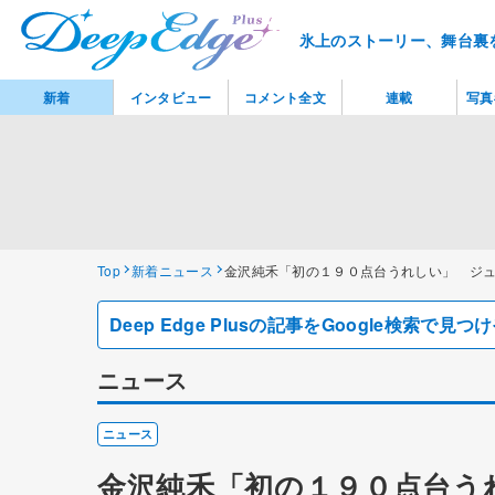
氷上のストーリー、舞台裏
新着
インタビュー
コメント全文
連載
写真
Top
新着ニュース
金沢純禾「初の１９０点台うれしい」 ジュ
Deep Edge Plusの記事をGoogle検索で
ニュース
ニュース
金沢純禾「初の１９０点台う