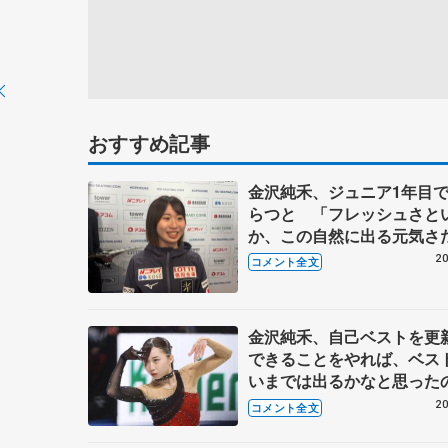
おすすめ記事
金沢純禾、ジュニア1年目
らつと 「フレッシュさと
か、この自然に出る元気さ
本当に負けない」【ジュニ
20
コメント全文
ファイナル一夜明け】
金沢純禾、自己ベストを更
できることをやれば、ベス
いまでは出るかなと思った
それ以上が出てうれしかっ
20
コメント全文
【ジュニアGPファイナル女
SP】