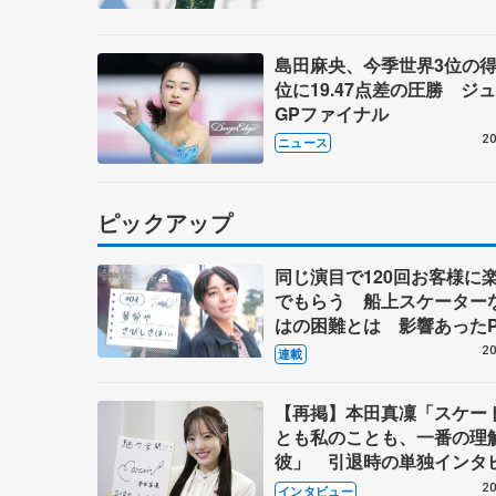
島田麻央、今季世界3位の得
位に19.47点差の圧勝 ジ
GPファイナル
20
ニュース
ピックアップ
同じ演目で120回お客様に
でもらう 船上スケーター
はの困難とは 影響あったP
キャプテン松永さんの存在
20
連載
【再掲】本田真凜「スケー
とも私のことも、一番の理
彼」 引退時の単独インタ
で語った競技人生や家族、
20
インタビュー