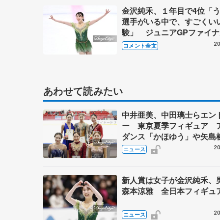
金沢純禾、１年目で4位「
選手がいる中で、すごくい
験」 ジュニアGPファイ
「楽しくのびのびと滑って
20
コメント全文
りたい」【全日本ジュニア
女子フリー】
あわせて読みたい
中井亜美、中田璃士らエン
ー 東京夏季フィギュア 
ダンス「かほゆう」や矢島
北村凌大組も
20
ニュース
新人賞は女子が金沢純禾、
森本涼雅 全日本フィギュ
20
ニュース