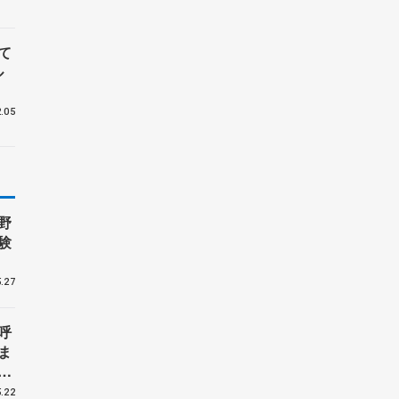
て
ル
.05
野
験
.27
呼
ま
戦
.22