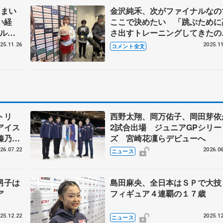
うまい
金沢純禾、次がファイナルなの
い経
ここで決めたい 「跳ぶために
ナルは
さ出すトレーニングしてきたの
、頑張
で」 【全日本ジュニア選手権
25.11.26
2025.11
コメント全文
選手権
子SP】
トリ
西野太翔、岡万佑子、岡田芽依
アイス
2試合出場 ジュニアGPシリー
榛乃、
ズ 宮崎花凜らデビューへ
26.07.22
2026.06
ニュース
男子は
島田麻央、全日本はＳＰで大
ア
フィギュア４連覇の１７歳
25.12.22
2025.12
ニュース