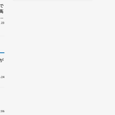
野村忠宏さんと対談
で
高
女
.23
が
.24
技
.06