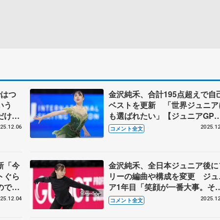
ではつ
金沢純禾、合計195点超えで自
いう
ベストを更新 「世界ジュニア
だけは
も選ばれたい」【ジュニアGP
アGP
ァイナル女子フリー】
25.12.06
2025.12
コメント全文
新「今
金沢純禾、全日本ジュニア後に
トぐら
リーの編曲や構成を変更 ジュ
ので。
ア1年目「笑顔が一番大事。そ
た」
だけは負けません」 【ジュニ
25.12.04
2025.12
コメント全文
子
GPファイナル公式練習】