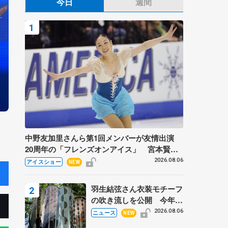
今日
週間
中野友加里さんら第1回メンバーが友情出演
20周年の「フレンズオンアイス」 宮本賢二
さん、有川梨絵さん、田村岳斗さんも
2026.08.06
アイスショー
NEW
羽生結弦さん衣装モチーフ
の吹き流しを公開 今年は
「春よ、来い」、仙台の瑞
2026.08.06
ニュース
NEW
鳳殿