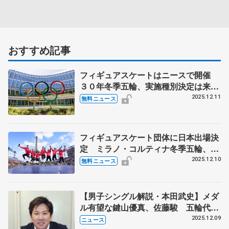
おすすめ記事
フィギュアスケートはニースで開催
３０年冬季五輪、実施種別決定は来年
６月
2025.12.11
無料ニュース
フィギュアスケート団体に日本出場決
定 ミラノ・コルティナ冬季五輪、前
回「銀」
2025.12.10
無料ニュース
【男子シングル解説・本田武史】メダ
ル有望な鍵山優真、佐藤駿 五輪代表
３枠目争いは三浦佳生か友野一希か
2025.12.09
ニュース