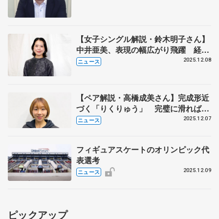
【女子シングル解説・鈴木明子さん】
中井亜美、表現の幅広がり飛躍 経験
生かした坂本花織
2025.12.08
ニュース
【ペア解説・高橋成美さん】完成形近
づく「りくりゅう」 完璧に滑ればオ
リンピックも金メダル
2025.12.07
ニュース
フィギュアスケートのオリンピック代
表選考
2025.12.09
ニュース
ピックアップ