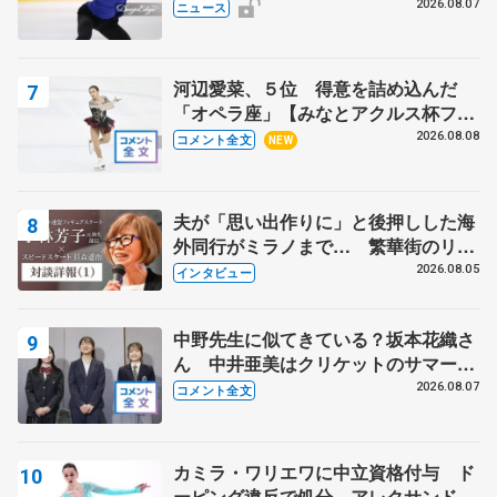
で
2026.08.07
ニュース
河辺愛菜、５位 得意を詰め込んだ
「オペラ座」【みなとアクルス杯フリ
ー】
2026.08.08
コメント全文
NEW
夫が「思い出作りに」と後押しした海
外同行がミラノまで… 繁華街のリン
クでは不良のお兄さんも味方に 小林
2026.08.05
インタビュー
芳子さんが振り返るスケート人生
中野先生に似てきている？坂本花織さ
ん 中井亜美はクリケットのサマーキ
ャンプに 島田麻央はたくさん試合に
2026.08.07
コメント全文
出て国際大会へ【文部科学省スポーツ
表彰式】
カミラ・ワリエワに中立資格付与 ド
ーピング違反で処分、アレクサンド