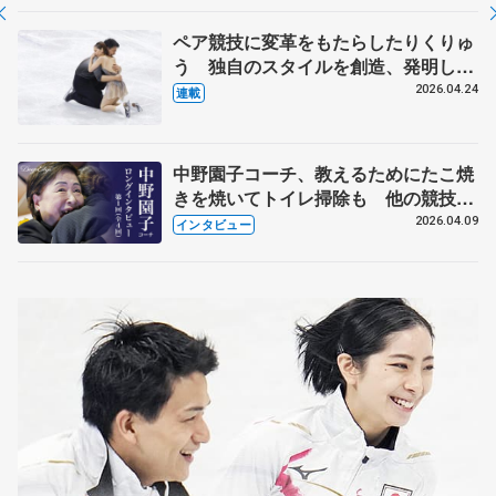
ペア競技に変革をもたらしたりくりゅ
う 独自のスタイルを創造、発明した
【引退発表後②】
2026.04.24
連載
中野園子コーチ、教えるためにたこ焼
きを焼いてトイレ掃除も 他の競技に
も通用するという坂本花織の筋肉
2026.04.09
インタビュー