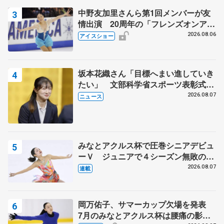
中野友加里さんら第1回メンバーが友
情出演 20周年の「フレンズオンアイ
ス」 宮本賢二さん、有川梨絵さん、
2026.08.06
アイスショー
田村岳斗さんも
坂本花織さん「目標へまい進していき
たい」 文部科学省スポーツ表彰式で
代表謝辞
2026.08.07
ニュース
みなとアクルス杯で圧巻シニアデビュ
ーＶ ジュニアで４シーズン無敗の島
田麻央
2026.08.07
連載
岡万佑子、サマーカップ欠場を発表
7月のみなとアクルス杯は腰痛の影響