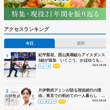
アクセスランキング
今日
週間
紀平梨花、西山真瑚組らアイスダンス
3組が追加 いくこう、かほゆうも、
木下グループ杯
2026.08.08
ニュース
NEW
片伊勢武アミンが語る現役続行の理
由、東京での初めての一人暮らし 注
目スケーターの「今」に迫る
2026.08.08
インタビュー
NEW