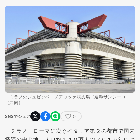
ミラノのジュゼッペ・メアッツァ競技場（通称サンシーロ）
（共同）
0
SNSでシェア
ミラノ ローマに次ぐイタリア第２の都市で国内
経済の中心地。人口約１４０万人で２０１５年には