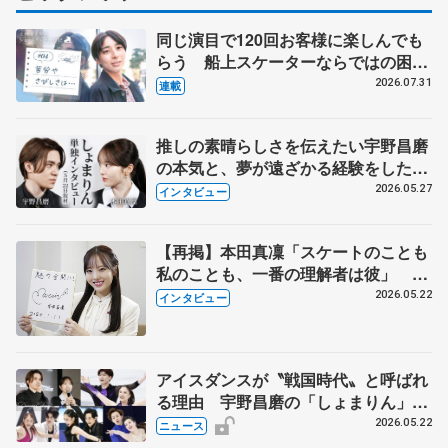
同じ演目で120回お客様に楽しんでも
らう 船上スケーターならではの困難
とは 影響あったPIW前キャプテン松
2026.07.31
連載
永さんの存在
推しの素晴らしさを伝えたい宇野昌磨
の本気と、夢が遠ざかる経験をした本
田真凜の覚悟
2026.05.27
インタビュー
【再掲】本田真凜「スケートのことも
私のことも、一番の理解者は彼」 引
退時の単独インタビューで語った競技
2026.05.22
インタビュー
人生や家族、恋人、これからの夢…
アイスダンスが〝戦国時代〟と呼ばれ
る理由 宇野昌磨の「しょまりん」ら
実力者が相次いで参戦 国内の競争激
2026.05.22
ニュース
化