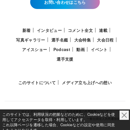
お問い合わせはこちら
新着
インタビュー
コメント全文
連載
写真ギャラリー
選手名鑑
大会特集
大会日程
アイスショー
Podcast
動画
イベント
選手支援
このサイトについて
メディア立ち上げへの想い
サイトポリシー
利用規約
利用者情報の外部送信について
このサイトでは、利用状況の把握などのために、Cookieなどを使
用してアクセスデータを取得・利用しています。
特定商取引法に基づく表示について
Deep Edge
一般社団法人共同通信社
これ以降ページを遷移した場合、Cookieなどの設定や使用に同意
したことになります。