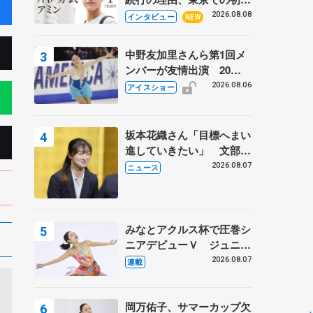
ての一人暮らし 注目スケ
2026.08.08
インタビュー
NEW
ーターの「今」に迫る
中野友加里さんら第1回メ
ンバーが友情出演 20周
年の「フレンズオンアイ
2026.08.06
アイスショー
ス」 宮本賢二さん、有川
梨絵さん、田村岳斗さんも
坂本花織さん「目標へまい
進していきたい」 文部科
学省スポーツ表彰式で代表
2026.08.07
ニュース
謝辞
みなとアクルス杯で圧巻シ
ニアデビューＶ ジュニア
で４シーズン無敗の島田麻
2026.08.07
連載
央
岡万佑子、サマーカップ欠