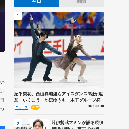
今日
週間
の
ン
紀平梨花、西山真瑚組らアイスダンス3組が追
ヨ
加 いくこう、かほゆうも、木下グループ杯
っ
2026.08.08
ニュース
NEW
片伊勢武アミンが語る現役
続行の理由、東京での初め