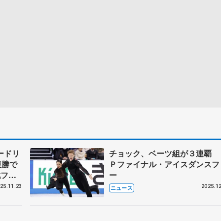
ードリ
チョック、ベーツ組が３連覇 
連勝で
Ｐファイナル・アイスダンスフ
戦フィ
ー
25.11.23
2025.12
ニュース