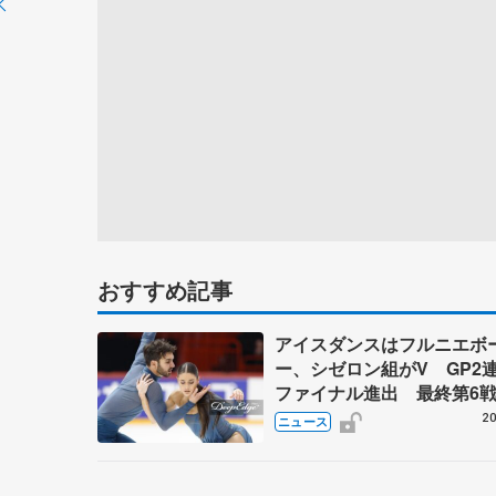
おすすめ記事
アイスダンスはフルニエボ
ー、シゼロン組がV GP2
ファイナル進出 最終第6
ンランディア杯
20
ニュース