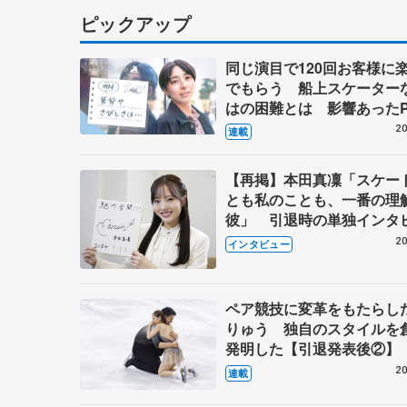
ピックアップ
同じ演目で120回お客様に
でもらう 船上スケーター
はの困難とは 影響あったP
キャプテン松永さんの存在
20
連載
【再掲】本田真凜「スケー
とも私のことも、一番の理
彼」 引退時の単独インタ
で語った競技人生や家族、
20
インタビュー
これからの夢…
ペア競技に変革をもたらし
りゅう 独自のスタイルを
発明した【引退発表後②】
20
連載