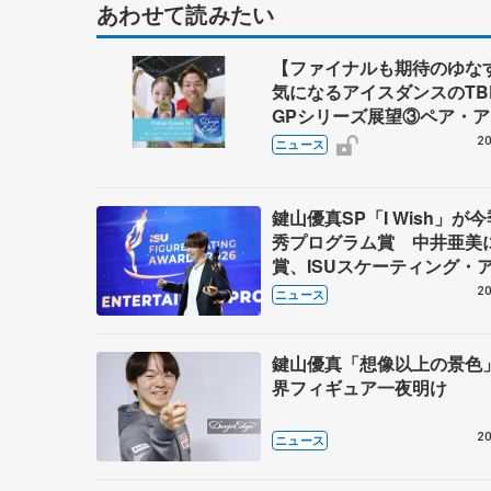
あわせて読みたい
【ファイナルも期待のゆ
気になるアイスダンスのT
GPシリーズ展望③ペア・
ダンス編】 ポッドキャスト
20
ニュース
を配信
鍵山優真SP「I Wish」が
秀プログラム賞 中井亜美
賞、ISUスケーティング・
ド
20
ニュース
鍵山優真「想像以上の景色
界フィギュア一夜明け
20
ニュース