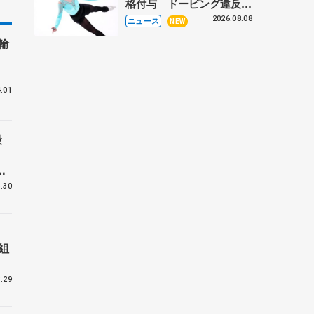
格付与 ドーピング違反で
処分、アレクサンドラ・イ
2026.08.08
ニュース
NEW
グナトワも
輪
.01
最
ー
.30
組
.29