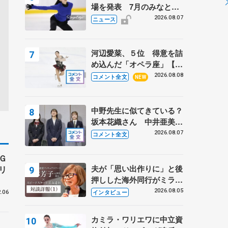
場を発表 7月のみなとア
クルス杯は腰痛の影響で
2026.08.07
ニュース
河辺愛菜、５位 得意を詰
め込んだ「オペラ座」【み
なとアクルス杯フリー】
2026.08.08
コメント全文
NEW
中野先生に似てきている？
坂本花織さん 中井亜美は
クリケットのサマーキャン
2026.08.07
コメント全文
プに 島田麻央はたくさん
試合に出て国際大会へ【文
Ｇ
部科学省スポーツ表彰
夫が「思い出作りに」と後
リ
式】
押しした海外同行がミラノ
まで… 繁華街のリンクで
2026.08.05
インタビュー
.06
は不良のお兄さんも味方
に 小林芳子さんが振り返
カミラ・ワリエワに中立資
るスケート人生