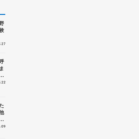
野
験
.27
呼
ま
戦
.22
た
他
花
.09