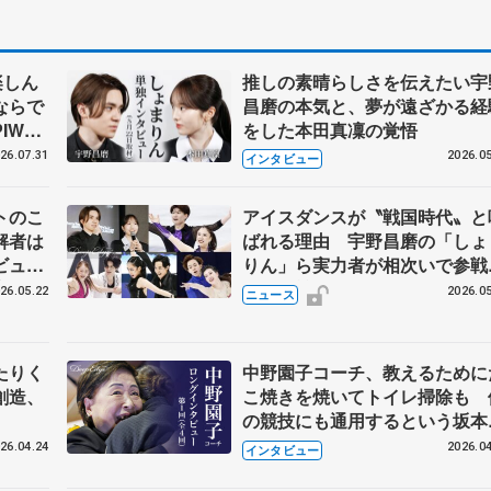
楽しん
推しの素晴らしさを伝えたい宇
ならで
昌磨の本気と、夢が遠ざかる経
IW前
をした本田真凜の覚悟
26.07.31
2026.05
インタビュー
トのこ
アイスダンスが〝戦国時代〟と
解者は
ばれる理由 宇野昌磨の「しょ
ビュー
りん」ら実力者が相次いで参
恋人、
国内の競争激化
26.05.22
2026.05
ニュース
たりく
中野園子コーチ、教えるために
創造、
こ焼きを焼いてトイレ掃除も 
の競技にも通用するという坂本
織の筋肉
26.04.24
2026.04
インタビュー