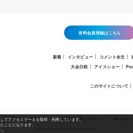
有料会員登録はこちら
新着
インタビュー
コメント全文
大会日程
アイスショー
Po
このサイトについて
使用してアクセスデータを取得・利用しています。
約
利用者情報の外部送信について
特定商取引法に基づく表示について
Deep Edge
したことになります。
い。
Copy Right © KYODO NEWS All RIGHTS RESERVED.