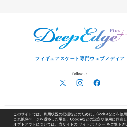
フィギュアスケート専門ウェブメディア
Follow us
このサイトでは、利用状況の把握などのために、Cookieなどを
サイトポリシー
利用規
これ以降ページを遷移した場合、Cookieなどの設定や使用に同意
オプトアウトについては、当サイトの
サイトポリシー
をご覧下さ