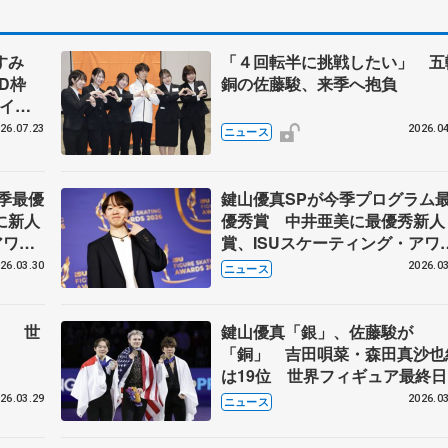
なすみ
「４回転半に挑戦したい」 五
BD枠
銅の佐藤駿、来季へ抱負
アイス
#74
26.07.23
2026.04
ニュース
今季最優
鍵山優真SPが今季プログラム
に新人
優秀賞 中井亜美に最優秀新人
アワー
賞、ISUスケーティング・アワ
ド
26.03.30
2026.03
ニュース
」 世
鍵山優真「銀」、佐藤駿が
「銅」 吉田唄菜・森田真沙也
は19位 世界フィギュア最終日
26.03.29
2026.03
ニュース