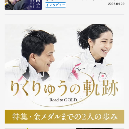
も通用するという坂本花織の筋肉
2026.04.09
インタビュー