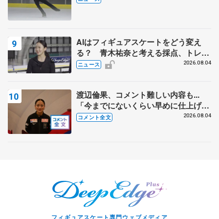
AIはフィギュアスケートをどう変え
る？ 青木祐奈と考える採点、トレー
ニングの未来
2026.08.04
ニュース
渡辺倫果、コメント難しい内容も...
「今までにないくらい早めに仕上げら
れている」 【アジアンオープントロ
2026.08.04
コメント全文
フィー女子フリー】
フィギュアスケート専門ウェブメディア