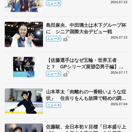
承認
2026.07.22
ニュース
島田麻央、中田璃士は木下グループ杯
に シニア国際大会デビュー戦
2026.07.22
ニュース
【佐藤選手はなぜ五輪・世界王者
と？ GPシリーズ展望②男子編】
ポッドキャスト#73を配信
2026.07.17
ニュース
山本草太「肉離れの一番軽いような症
状」 住吉りをんも故障で軽めの調
整 全日本シニア強化合宿
2026.07.04
ニュース
佐藤駿、全日本初Ｖ目標「日本盛り上