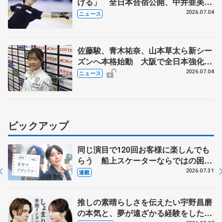
げる」 全日本合宿公開、中井亜美
「表現の幅広げる」 元世界王者のフ
2026.07.04
ニュース
ェルナンデスさんが講師
佐藤駿、青木祐奈、山本草太ら新シー
ズンへ本格始動 大阪で全日本強化合
宿 シニアデビューの島田麻央らも
2026.07.04
ニュース
ピックアップ
同じ演目で120回お客様に楽しんでも
らう 船上スケーターならではの困難
とは 影響あったPIW前キャプテン松
2026.07.31
連載
永さんの存在
推しの素晴らしさを伝えたい宇野昌磨
の本気と、夢が遠ざかる経験をした本