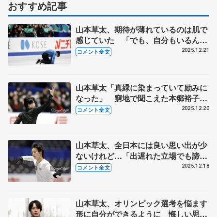
おすすめ記事
山本草太、期待が薄れているのは肌で
感じていた 「でも、自分もいるんだ
ぞ、と示したかった」【全日本フィギ
2025.12.21
コメント全文
ュア男子フリー】
山本草太「真緑に染まっていて励みに
なった」 窮地で聞こえた本郷裕子コ
ーチの言葉とは【全日本フィギュア男
2025.12.20
コメント全文
子SP】
山本草太、全日本には良い思い出が少
ないけれど…「出遅れた立場でも諦め
るつもりはない」【全日本フィギュア
2025.12.18
コメント全文
前日練習】
山本草太、オリンピック選考を悩ます
形に自分ができるように 悔しい思い