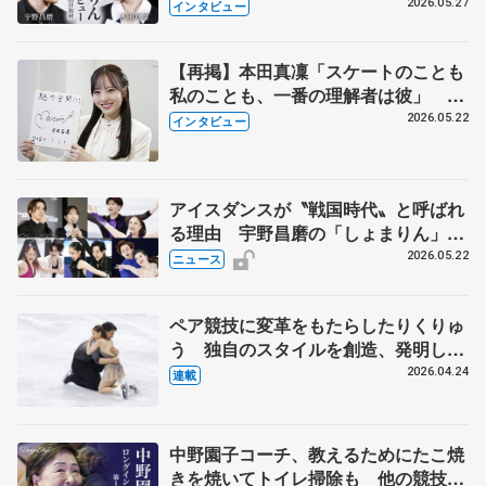
田真凜の覚悟
2026.05.27
インタビュー
【再掲】本田真凜「スケートのことも
私のことも、一番の理解者は彼」 引
退時の単独インタビューで語った競技
2026.05.22
インタビュー
人生や家族、恋人、これからの夢…
アイスダンスが〝戦国時代〟と呼ばれ
る理由 宇野昌磨の「しょまりん」ら
実力者が相次いで参戦 国内の競争激
2026.05.22
ニュース
化
ペア競技に変革をもたらしたりくりゅ
う 独自のスタイルを創造、発明した
【引退発表後②】
2026.04.24
連載
中野園子コーチ、教えるためにたこ焼
きを焼いてトイレ掃除も 他の競技に