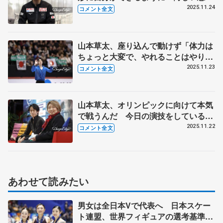
してもスケートが好きな気持ちが前を
2025.11.24
コメント全文
向く原動力 【GP第6戦フィンランデ
ィア杯一夜明け】
山本草太、座り込んで動けず「体力は
ちょっと大変で、やれることはやり切
ったかなと、ほっとした」【GP第6戦
2025.11.23
コメント全文
フィンランディア杯男子フリー】
山本草太、オリンピックに向けて本気
で戦うんだ 今日の演技をしているよ
うじゃ、言える立場ではない【GP第6
2025.11.22
コメント全文
戦フィンランディア杯男子SP】
あわせて読みたい
男女は全日本Vで代表へ 日本スケー
ト連盟、世界フィギュアの選考基準を