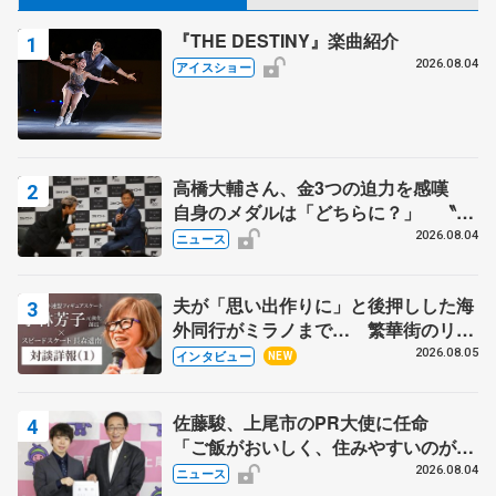
『THE DESTINY』楽曲紹介
2026.08.04
アイスショー
高橋大輔さん、金3つの迫力を感嘆
自身のメダルは「どちらに？」 〝リ
ス兄弟〟オリンピック3連覇の野村忠
2026.08.04
ニュース
宏さんと対談
夫が「思い出作りに」と後押しした海
外同行がミラノまで… 繁華街のリン
クでは不良のお兄さんも味方に 小林
2026.08.05
インタビュー
NEW
芳子さんが振り返るスケート人生
佐藤駿、上尾市のPR大使に任命
「ご飯がおいしく、住みやすいのが魅
力」
2026.08.04
ニュース