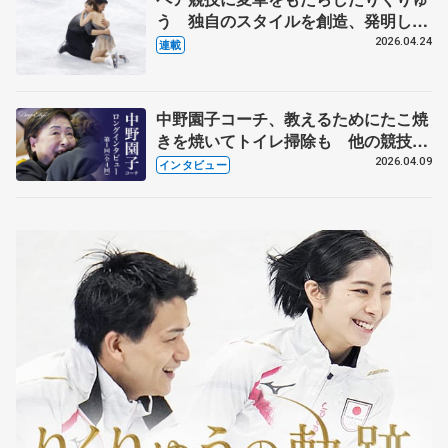
う 独自のスタイルを創造、発明した
【引退発表後②】
2026.04.24
連載
中野園子コーチ、教えるためにたこ焼
きを焼いてトイレ掃除も 他の競技に
も通用するという坂本花織の筋肉
2026.04.09
インタビュー