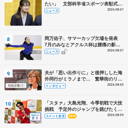
たい」 文部科学省スポーツ表彰式で
代表謝辞
2026.08.07
ニュース
岡万佑子、サマーカップ欠場を発表
7月のみなとアクルス杯は腰痛の影響
で
2026.08.07
ニュース
夫が「思い出作りに」と後押しした海
外同行がミラノまで… 繁華街のリン
クでは不良のお兄さんも味方に 小林
2026.08.05
インタビュー
芳子さんが振り返るスケート人生
「スタァ」大島光翔、今季初戦で大技
挑戦 予定外のジャンプを跳びたくな
った理由とは… 【関東サマートロフ
2026.08.09
コメント全文
NEW
ィー男子ショート】