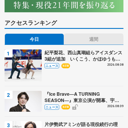
アクセスランキング
今日
週間
紀平梨花、西山真瑚組らアイスダンス
3組が追加 いくこう、かほゆうも、
木下グループ杯
2026.08.08
ニュース
NEW
『Ice Brave―A TURNING
SEASON―』東京公演が開幕、宇野
昌磨の『Ice Brave』にかける思いを
2026.08.09
ニュース
NEW
知る記事 5選
片伊勢武アミンが語る現役続行の理