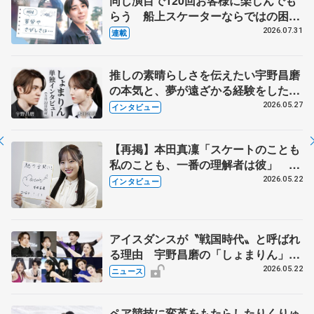
同じ演目で120回お客様に楽しんでも
らう 船上スケーターならではの困難
とは 影響あったPIW前キャプテン松
2026.07.31
連載
永さんの存在
推しの素晴らしさを伝えたい宇野昌磨
の本気と、夢が遠ざかる経験をした本
田真凜の覚悟
2026.05.27
インタビュー
【再掲】本田真凜「スケートのことも
私のことも、一番の理解者は彼」 引
退時の単独インタビューで語った競技
2026.05.22
インタビュー
人生や家族、恋人、これからの夢…
アイスダンスが〝戦国時代〟と呼ばれ
る理由 宇野昌磨の「しょまりん」ら
実力者が相次いで参戦 国内の競争激
2026.05.22
ニュース
化
ペア競技に変革をもたらしたりくりゅ