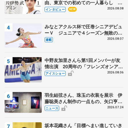
由、東京での初めての一人暮らし 注
目スケーターの「今」に迫る
2026.08.08
インタビュー
NEW
みなとアクルス杯で圧巻シニアデビュ
ーＶ ジュニアで４シーズン無敗の島
田麻央
2026.08.07
連載
中野友加里さんら第1回メンバーが友
情出演 20周年の「フレンズオンアイ
ス」 宮本賢二さん、有川梨絵さん、
2026.08.06
アイスショー
田村岳斗さんも
羽生結弦さん、珠玉の衣装を展示 伊
藤聡美さん制作の一点もの、矢口亨さ
んが撮影
2026.07.24
ニュース
坂本花織さん「目標へまい進していき