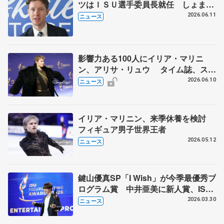
ツはＩＳＵ選手委員長就任 しょまり
んにも言及「ツイズル上手」
2026.06.11
ニュース
影響力ある100人にイリア・マリニ
ン、アリサ・リュウ タイム誌、スポ
ーツ界で米大リーグの大谷翔平らも
2026.06.10
ニュース
イリア・マリニン、来季休養を検討
フィギュア男子世界王者
2026.05.12
ニュース
鍵山優真SP「I Wish」が今季最優秀プ
ログラム賞 中井亜美に新人賞、ISU
スケーティング・アワード
2026.03.30
ニュース