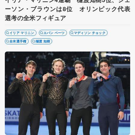
ーソン・ブラウンは8位 オリンピック代表
選考の全米フィギュア
イリア マリニン
エバン ベーツ
マディソン チョック
全米選手権
樋渡 知樹