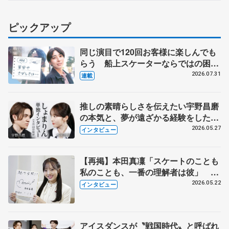
ピックアップ
同じ演目で120回お客様に楽しんでも
らう 船上スケーターならではの困難
とは 影響あったPIW前キャプテン松
2026.07.31
連載
永さんの存在
推しの素晴らしさを伝えたい宇野昌磨
の本気と、夢が遠ざかる経験をした本
田真凜の覚悟
2026.05.27
インタビュー
【再掲】本田真凜「スケートのことも
私のことも、一番の理解者は彼」 引
退時の単独インタビューで語った競技
2026.05.22
インタビュー
人生や家族、恋人、これからの夢…
アイスダンスが〝戦国時代〟と呼ばれ