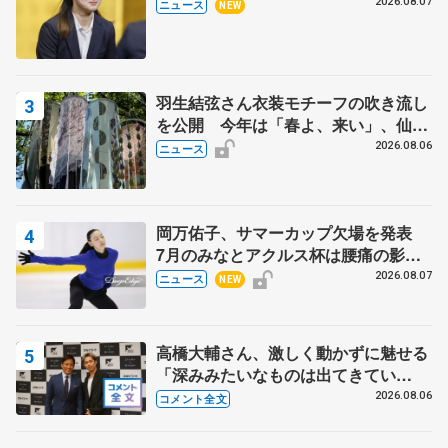
代表謝辞
2026.08.07
ニュース
NEW
羽生結弦さん衣装モチーフの吹き流し
を公開 今年は「春よ、来い」、仙台
の瑞鳳殿
2026.08.06
ニュース
岡万佑子、サマーカップ欠場を発表
7月のみなとアクルス杯は腰痛の影響
で
2026.08.07
ニュース
NEW
高橋大輔さん、激しく動かずに魅せる
「深みみたいなものは出てきてい
る？」 〝兄さん〟と慕うレジェンド
2026.08.06
コメント全文
野村忠宏さんと和気あいあい