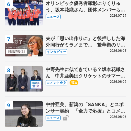
オリンピック優秀者顕彰にりくりゅ
う、坂本花織さん、団体メンバーら
8月7日に文科省が表彰式、ブルーノ・
2026.07.27
ニュース
マルコット、中野園子らコーチも
夫が「思い出作りに」と後押しした海
外同行がミラノまで… 繁華街のリン
クでは不良のお兄さんも味方に 小林
2026.08.05
インタビュー
芳子さんが振り返るスケート人生
中野先生に似てきている？坂本花織さ
ん 中井亜美はクリケットのサマーキ
ャンプに 島田麻央はたくさん試合に
2026.08.07
コメント全文
NEW
出て国際大会へ【文部科学省スポーツ
表彰式】
中井亜美、新潟の「SANKA」とスポ
ンサー契約 「全力で応援」とコメン
ト
2026.08.06
ニュース