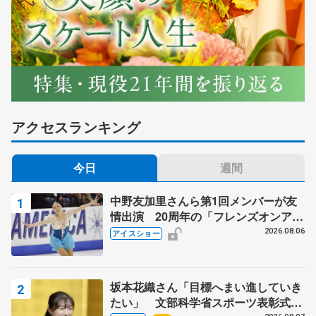
アクセスランキング
今日
週間
中野友加里さんら第1回メンバーが友
情出演 20周年の「フレンズオンアイ
ス」 宮本賢二さん、有川梨絵さん、
2026.08.06
アイスショー
田村岳斗さんも
坂本花織さん「目標へまい進していき
たい」 文部科学省スポーツ表彰式で