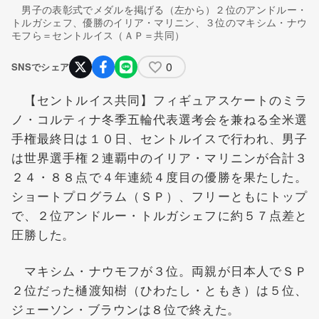
男子の表彰式でメダルを掲げる（左から）２位のアンドルー・
トルガシェフ、優勝のイリア・マリニン、３位のマキシム・ナウ
モフら＝セントルイス（ＡＰ＝共同）
0
SNSでシェア
【セントルイス共同】フィギュアスケートのミラ
ノ・コルティナ冬季五輪代表選考会を兼ねる全米選
手権最終日は１０日、セントルイスで行われ、男子
は世界選手権２連覇中のイリア・マリニンが合計３
２４・８８点で４年連続４度目の優勝を果たした。
ショートプログラム（ＳＰ）、フリーともにトップ
で、２位アンドルー・トルガシェフに約５７点差と
圧勝した。
マキシム・ナウモフが３位。両親が日本人でＳＰ
２位だった樋渡知樹（ひわたし・ともき）は５位、
ジェーソン・ブラウンは８位で終えた。