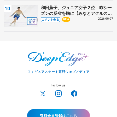
和田薫子、ジュニア女子２位 昨シー
ズンの反省を胸に【みなとアクルス杯
フリー】
2026.08.07
コメント全文
NEW
フィギュアスケート専門ウェブメディア
Follow us
有料会員登録はこちら