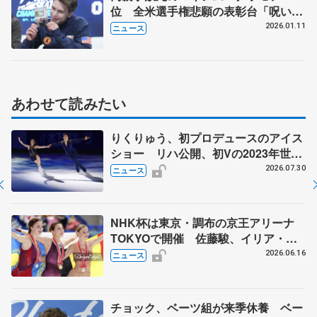
位 全米選手権悲願の表彰台「呪い解
けた」
2026.01.11
ニュース
あわせて読みたい
りくりゅう、初プロデュースのアイス
ショー リハ公開、初Vの2023年世界
選手権のSP披露 ハゼボロ、チョク
2026.07.30
ニュース
ベイら豪華メンバーが来日
NHK杯は東京・調布の京王アリーナ
TOKYOで開催 佐藤駿、イリア・マ
リニンらが出場
2026.06.16
ニュース
チョック、ベーツ組が来季休養 ベー