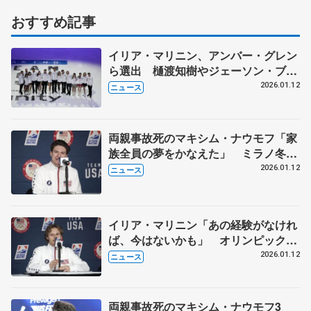
おすすめ記事
イリア・マリニン、アンバー・グレン
ら選出 樋渡知樹やジェーソン・ブラ
ウンは落選 オリンピック米国代表
2026.01.12
ニュース
両親事故死のマキシム・ナウモフ「家
族全員の夢をかなえた」 ミラノ冬季
オリンピック男子代表に
2026.01.12
ニュース
イリア・マリニン「あの経験がなけれ
ば、今はないかも」 オリンピック初
代表に気持ち高ぶらせる
2026.01.12
ニュース
両親事故死のマキシム・ナウモフ3