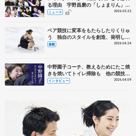
る理由 宇野昌磨の「しょまりん」ら
実力者が相次いで参戦 国内の競争激
2026.05.22
ニュース
化
ペア競技に変革をもたらしたりくりゅ
う 独自のスタイルを創造、発明した
【引退発表後②】
2026.04.24
連載
中野園子コーチ、教えるためにたこ焼
きを焼いてトイレ掃除も 他の競技に
も通用するという坂本花織の筋肉
2026.04.09
インタビュー