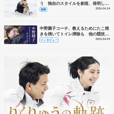
う 独自のスタイルを創造、発明した
【引退発表後②】
2026.04.24
連載
中野園子コーチ、教えるためにたこ焼
きを焼いてトイレ掃除も 他の競技に
も通用するという坂本花織の筋肉
2026.04.09
インタビュー