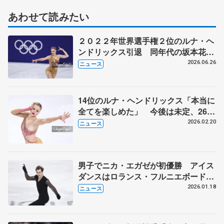
あわせて読みたい
２０２２年世界選手権２位のルナ・ヘ
ンドリックス引退 同年代の坂本花織
さんらと争った元欧州選手権女王
2026.06.26
ニュース
14位のルナ・ヘンドリックス「本当に
全てを楽しめた」 今後は未定、26歳
3度目の出場
2026.02.20
ニュース
男子でニカ・エガゼが初優勝 アイス
ダンスはロランス・フルニエボードリ
ー、ギヨーム・シゼロン組 欧州選手
2026.01.18
ニュース
権最終日