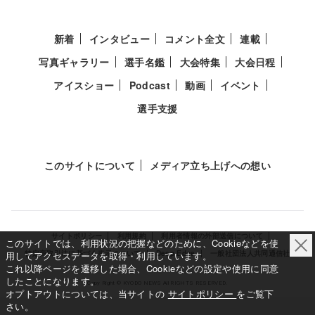
新着
インタビュー
コメント全文
連載
写真ギャラリー
選手名鑑
大会特集
大会日程
アイスショー
Podcast
動画
イベント
選手支援
このサイトについて
メディア立ち上げへの想い
サイトポリシー
利用規約
利用者情報の外部送信について
このサイトでは、利用状況の把握などのために、Cookieなどを使
特定商取引法に基づく表示について
Deep Edge
一般社団法人共同通信社
用してアクセスデータを取得・利用しています。
これ以降ページを遷移した場合、Cookieなどの設定や使用に同意
したことになります。
Copy Right © KYODO NEWS All RIGHTS RESERVED.
オプトアウトについては、当サイトの
サイトポリシー
をご覧下
さい。