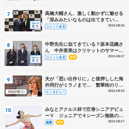
高橋大輔さん、激しく動かずに魅せる
「深みみたいなものは出てきてい
る？」 〝兄さん〟と慕うレジェンド
2026.08.06
コメント全文
野村忠宏さんと和気あいあい
中野先生に似てきている？坂本花織さ
ん 中井亜美はクリケットのサマーキ
ャンプに 島田麻央はたくさん試合に
2026.08.07
コメント全文
NEW
出て国際大会へ【文部科学省スポーツ
表彰式】
夫が「思い出作りに」と後押しした海
外同行がミラノまで… 繁華街のリン
クでは不良のお兄さんも味方に 小林
2026.08.05
インタビュー
芳子さんが振り返るスケート人生
みなとアクルス杯で圧巻シニアデビュ
ーＶ ジュニアで４シーズン無敗の島
田麻央
2026.08.07
連載
NEW