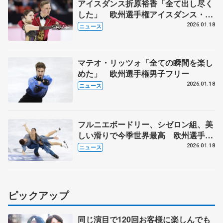
アイスダンス折原裕香「全て出し尽く
した」 欧州選手権アイスダンス・フ
リー
2026.01.18
ニュース
マテオ・リッツォ「全ての瞬間を楽し
めた」 欧州選手権男子フリー
2026.01.18
ニュース
フルニエボードリー、シゼロン組、美
しい滑りで今季世界最高 欧州選手権
アイスダンス・フリー
2026.01.18
ニュース
ピックアップ
同じ演目で120回お客様に楽しんでも