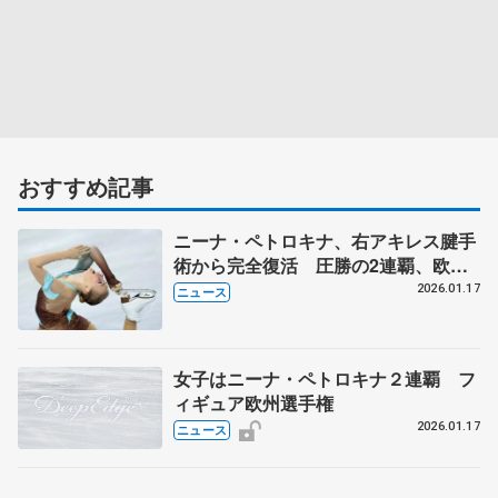
おすすめ記事
ニーナ・ペトロキナ、右アキレス腱手
術から完全復活 圧勝の2連覇、欧州
選手権女子フリー
2026.01.17
ニュース
女子はニーナ・ペトロキナ２連覇 フ
ィギュア欧州選手権
2026.01.17
ニュース