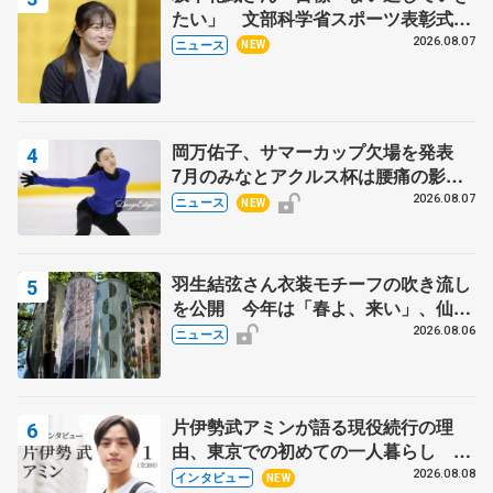
たい」 文部科学省スポーツ表彰式で
代表謝辞
2026.08.07
ニュース
NEW
岡万佑子、サマーカップ欠場を発表
7月のみなとアクルス杯は腰痛の影響
で
2026.08.07
ニュース
NEW
羽生結弦さん衣装モチーフの吹き流し
を公開 今年は「春よ、来い」、仙台
の瑞鳳殿
2026.08.06
ニュース
片伊勢武アミンが語る現役続行の理
由、東京での初めての一人暮らし 注
目スケーターの「今」に迫る
2026.08.08
インタビュー
NEW