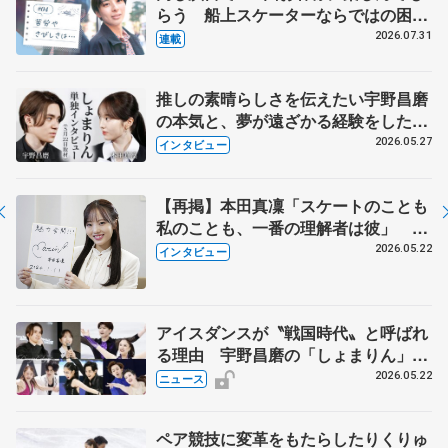
らう 船上スケーターならではの困難
とは 影響あったPIW前キャプテン松
2026.07.31
連載
永さんの存在
推しの素晴らしさを伝えたい宇野昌磨
の本気と、夢が遠ざかる経験をした本
田真凜の覚悟
2026.05.27
インタビュー
【再掲】本田真凜「スケートのことも
私のことも、一番の理解者は彼」 引
退時の単独インタビューで語った競技
2026.05.22
インタビュー
人生や家族、恋人、これからの夢…
アイスダンスが〝戦国時代〟と呼ばれ
る理由 宇野昌磨の「しょまりん」ら
実力者が相次いで参戦 国内の競争激
2026.05.22
ニュース
化
ペア競技に変革をもたらしたりくりゅ