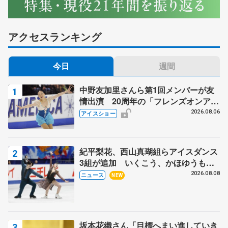
アクセスランキング
今日
週間
中野友加里さんら第1回メンバーが友
情出演 20周年の「フレンズオンアイ
ス」 宮本賢二さん、有川梨絵さん、
2026.08.06
アイスショー
田村岳斗さんも
紀平梨花、西山真瑚組らアイスダンス
3組が追加 いくこう、かほゆうも、
木下グループ杯
2026.08.08
ニュース
NEW
坂本花織さん「目標へまい進していき