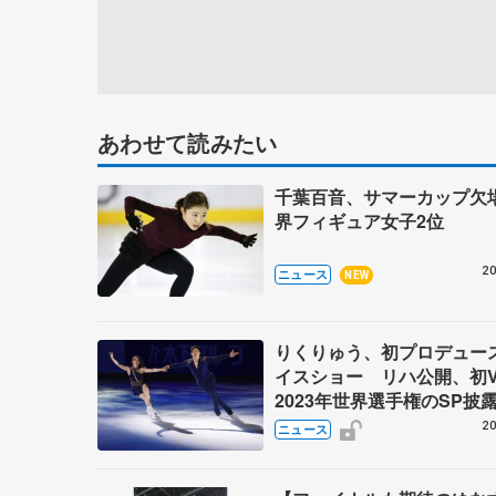
あわせて読みたい
千葉百音、サマーカップ欠
界フィギュア女子2位
20
ニュース
NEW
りくりゅう、初プロデュー
イスショー リハ公開、初
2023年世界選手権のSP披
ゼボロ、チョクベイら豪華
20
ニュース
ーが来日