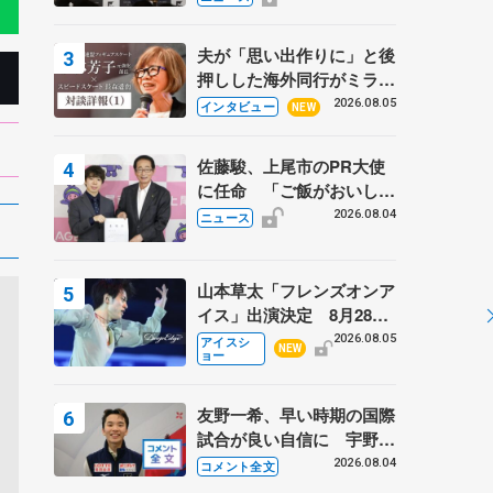
弟〟オリンピック3連覇の
野村忠宏さんと対談
夫が「思い出作りに」と後
押しした海外同行がミラノ
まで… 繁華街のリンクで
2026.08.05
インタビュー
NEW
は不良のお兄さんも味方
に 小林芳子さんが振り返
佐藤駿、上尾市のPR大使
るスケート人生
に任命 「ご飯がおいし
く、住みやすいのが魅力」
2026.08.04
ニュース
山本草太「フレンズオンア
イス」出演決定 8月28日
（金）2公演のみ 荒川静
2026.08.05
アイスシ
NEW
ョー
香さんプロデュース、20
周年のアイスショー
友野一希、早い時期の国際
試合が良い自信に 宇野昌
磨の現役復帰に思っている
2026.08.04
コメント全文
こと 【アジアンオープン