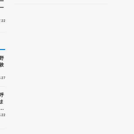
ー
ントロフィー女子フリー】
ー
.22
野
験
.27
呼
ま
戦
.22