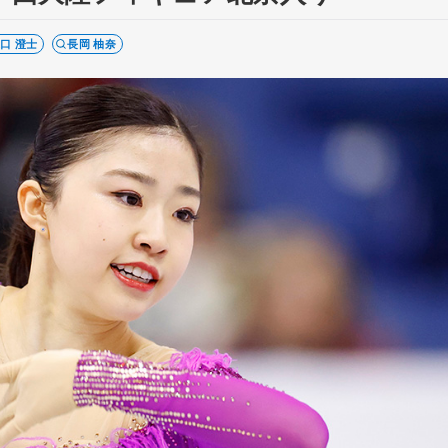
口 澄士
長岡 柚奈