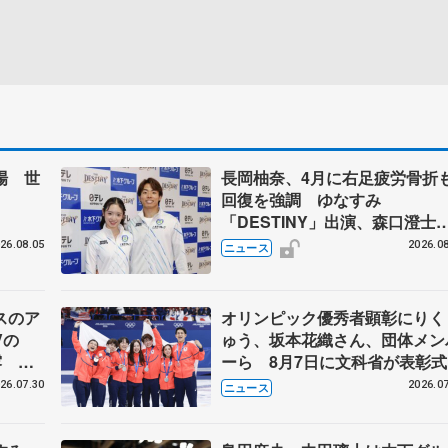
場 世
長岡柚奈、4月に右足疲労骨折
回復を強調 ゆなすみ
「DESTINY」出演、森口澄士
「力を合わせて」
26.08.05
2026.08
ニュース
スのア
オリンピック優秀者顕彰にりく
Vの
ゅう、坂本花織さん、団体メン
露 ハ
ーら 8月7日に文科省が表彰式
メンバ
ブルーノ・マルコット、中野園
26.07.30
2026.07
ニュース
らコーチも