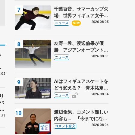
トロフィーフリー】
千葉百音、サマーカップ欠
場 世界フィギュア女子2
位
2026.08.05
ニュース
NEW
友野一希、渡辺倫果が優
勝 アジアンオープントロ
も
フィー
2026.08.03
ニュース
.02
AIはフィギュアスケートを
どう変える？ 青木祐奈と
考える採点、トレーニング
り
2026.08.04
ニュース
の未来
バ
、
渡辺倫果、コメント難しい
子
.27
内容も... 「今までにない
くらい早めに仕上げられて
2026.08.04
コメント全文
いる」 【アジアンオープ