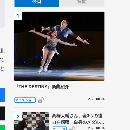
今日
週間
北
て
と
『THE DESTINY』楽曲紹介
2026.08.04
アイスショー
高橋大輔さん、金3つの迫
力を感嘆 自身のメダルは
「どちらに？」 〝リス兄
2026.08.04
ニュース