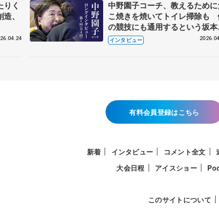
たりく
中野園子コーチ、教えるために
創造、
こ焼きを焼いてトイレ掃除も 
の競技にも通用するという坂本
織の筋肉
26.04.24
2026.04
インタビュー
有料会員登録はこちら
新着
インタビュー
コメント全文
大会日程
アイスショー
Po
このサイトについて