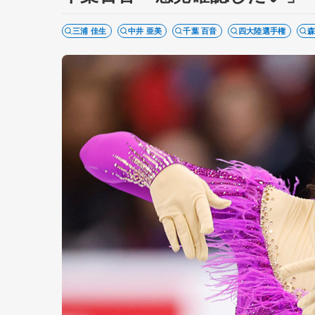
三浦 佳生
中井 亜美
千葉 百音
四大陸選手権
森