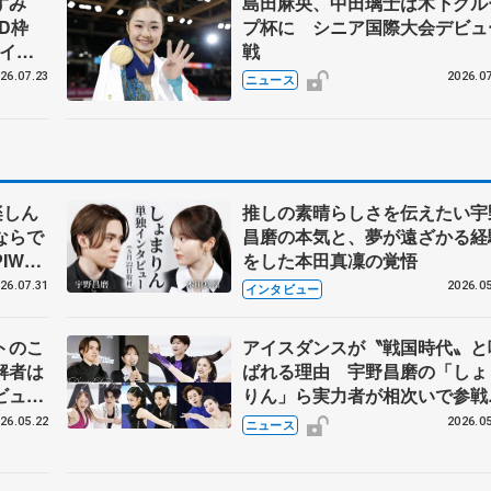
なすみ
島田麻央、中田璃士は木下グル
BD枠
プ杯に シニア国際大会デビュ
アイス
戦
#74
26.07.23
2026.07
ニュース
楽しん
推しの素晴らしさを伝えたい宇
ならで
昌磨の本気と、夢が遠ざかる経
IW前
をした本田真凜の覚悟
26.07.31
2026.05
インタビュー
トのこ
アイスダンスが〝戦国時代〟と
解者は
ばれる理由 宇野昌磨の「しょ
ビュー
りん」ら実力者が相次いで参
恋人、
国内の競争激化
26.05.22
2026.05
ニュース