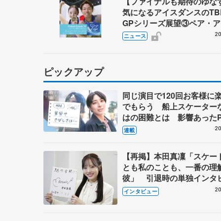
【ファイナルも期待のゆ
気になるアイスダンスのT
GPシリーズ展望③ペア・
ダンス編】 ポッドキャスト
20
ニュース
を配信
ピックアップ
同じ演目で120回お客様に
でもらう 船上スケーター
はの困難とは 影響あったP
キャプテン松永さんの存在
20
連載
【再掲】本田真凜「スケー
とも私のことも、一番の理
彼」 引退時の単独インタ
で語った競技人生や家族、
20
インタビュー
これからの夢…