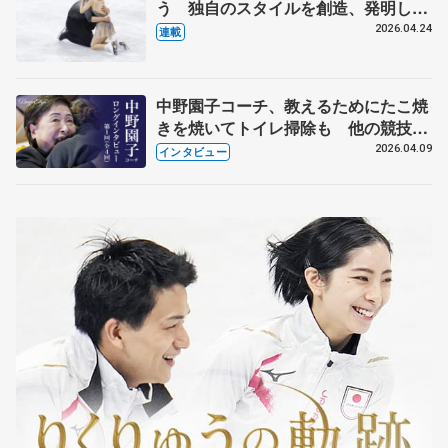
う 独自のスタイルを創造、発明した
【引退発表後②】
2026.04.24
連載
中野園子コーチ、教えるためにたこ焼
きを焼いてトイレ掃除も 他の競技に
も通用するという坂本花織の筋肉
2026.04.09
インタビュー