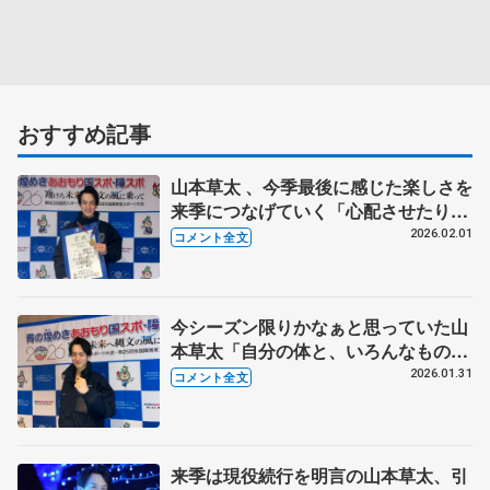
おすすめ記事
山本草太 、今季最後に感じた楽しさを
来季につなげていく「心配させたり、
悔しい思いもあったと思うけど、応援
2026.02.01
コメント全文
ありがとうございました。みんなに伝
えたい」【国民スポーツ大会冬季大会
成年男子フリー】
今シーズン限りかなぁと思っていた山
本草太「自分の体と、いろんなものと
相談しながらやっていく」【国民スポ
2026.01.31
コメント全文
ーツ大会冬季大会成年男子SP】
来季は現役続行を明言の山本草太、引