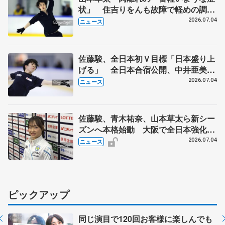
状」 住吉りをんも故障で軽めの調
整 全日本シニア強化合宿
2026.07.04
ニュース
佐藤駿、全日本初Ｖ目標「日本盛り上
げる」 全日本合宿公開、中井亜美
「表現の幅広げる」 元世界王者のフ
2026.07.04
ニュース
ェルナンデスさんが講師
佐藤駿、青木祐奈、山本草太ら新シー
ズンへ本格始動 大阪で全日本強化合
宿 シニアデビューの島田麻央らも
2026.07.04
ニュース
ピックアップ
同じ演目で120回お客様に楽しんでも