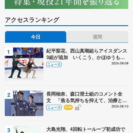
アクセスランキング
今日
週間
紀平梨花、西山真瑚組らアイスダンス
3組が追加 いくこう、かほゆうも、
木下グループ杯
2026.08.08
ニュース
長岡柚奈、森口澄士組のコメント全
文 「焦る気持ちを抑えて、治療とリ
ハビリに専念」、木下グループ杯辞退
2026.08.10
ニュース
NEW
で
大島光翔、4回転トーループ初成功で