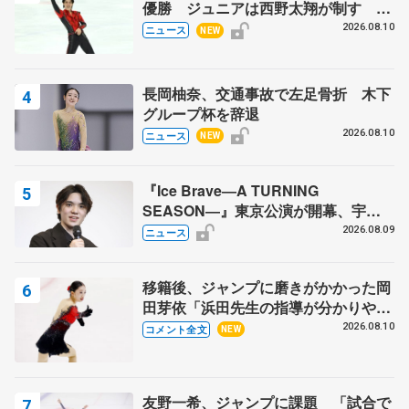
優勝 ジュニアは西野太翔が制す 関
東サマートロフィー最終日
2026.08.10
ニュース
NEW
長岡柚奈、交通事故で左足骨折 木下
グループ杯を辞退
2026.08.10
ニュース
NEW
『Ice Brave―A TURNING
SEASON―』東京公演が開幕、宇野
昌磨の『Ice Brave』にかける思いを
2026.08.09
ニュース
知る記事 5選
移籍後、ジャンプに磨きがかかった岡
田芽依「浜田先生の指導が分かりやす
く、しっくりくる」 苦戦中のオンラ
2026.08.10
コメント全文
NEW
イン課題は…【サマーカップ･ジュニ
ア女子SP】
友野一希、ジャンプに課題 「試合で