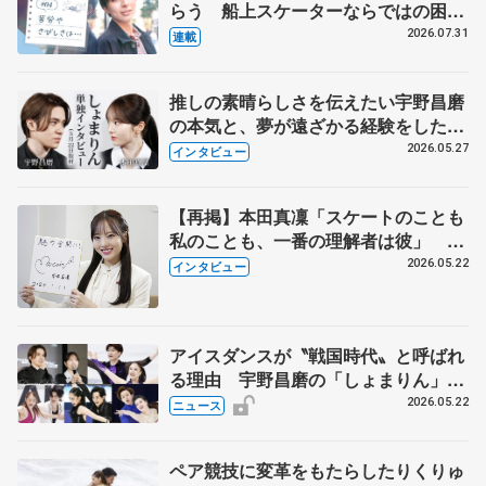
らう 船上スケーターならではの困難
とは 影響あったPIW前キャプテン松
2026.07.31
連載
永さんの存在
推しの素晴らしさを伝えたい宇野昌磨
の本気と、夢が遠ざかる経験をした本
田真凜の覚悟
2026.05.27
インタビュー
【再掲】本田真凜「スケートのことも
私のことも、一番の理解者は彼」 引
退時の単独インタビューで語った競技
2026.05.22
インタビュー
人生や家族、恋人、これからの夢…
アイスダンスが〝戦国時代〟と呼ばれ
る理由 宇野昌磨の「しょまりん」ら
実力者が相次いで参戦 国内の競争激
2026.05.22
ニュース
化
ペア競技に変革をもたらしたりくりゅ