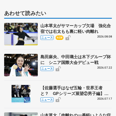
あわせて読みたい
山本草太がサマーカップ欠場 強化合
宿では右太もも裏に軽い肉離れ
2026.08.08
ニュース
NEW
島田麻央、中田璃士は木下グループ杯
に シニア国際大会デビュー戦
2026.07.22
ニュース
【佐藤選手はなぜ五輪・世界王者
と？ GPシリーズ展望②男子編】
ポッドキャスト#73を配信
2026.07.17
ニュース
山本草太「肉離れの一番軽いような症