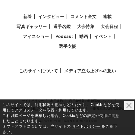
新着
インタビュー
コメント全文
連載
写真ギャラリー
選手名鑑
大会特集
大会日程
アイスショー
Podcast
動画
イベント
選手支援
このサイトについて
メディア立ち上げへの想い
サイトポリシー
利用規約
利用者情報の外部送信について
このサイトでは、利用状況の把握などのために、Cookieなどを使
特定商取引法に基づく表示について
Deep Edge
一般社団法人共同通信社
用してアクセスデータを取得・利用しています。
これ以降ページを遷移した場合、Cookieなどの設定や使用に同意
したことになります。
Copy Right © KYODO NEWS All RIGHTS RESERVED.
オプトアウトについては、当サイトの
サイトポリシー
をご覧下
さい。