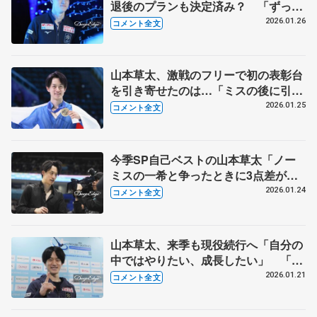
退後のプランも決定済み？ 「ずっ
と、もう小さい頃から、そこは変わら
2026.01.26
コメント全文
ずで」 【四大陸選手権男子一夜明け】
山本草太、激戦のフリーで初の表彰台
を引き寄せたのは…「ミスの後に引き
ずらなかったのは成長できた部分」
2026.01.25
コメント全文
【四大陸選手権男子フリー】
今季SP自己ベストの山本草太「ノー
ミスの一希と争ったときに3点差があ
る、チャンピオンシップスのメダルを
2026.01.24
コメント全文
追う」【四大陸選手権男子SP】
山本草太、来季も現役続行へ「自分の
中ではやりたい、成長したい」 「チ
ャンピオンシップのメダルないし、僕
2026.01.21
コメント全文
の存在アピールしたい」【四大陸選手
権公式練習】