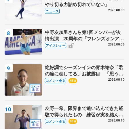
やり切る力詰め切れていない」
2026.08.09
ニュース
中野友加里さんら第1回メンバーが友
情出演 20周年の「フレンズオンアイ
ス」 宮本賢二さん、有川梨絵さん、
2026.08.06
アイスショー
田村岳斗さんも
絶好調でシーズンインの青木祐奈「君
の瞳に恋してる」お披露目 「思う人
を狙う…キャッチするような」【サマ
2026.08.10
コメント全文
NEW
ーカップ女子SP】
友野一希、限界まで追い込んできた経
験で得られたもの 練習が実を結んだ
アジアントロフィー 【サマーカップ
2026.08.10
コメント全文
NEW
男子SP】