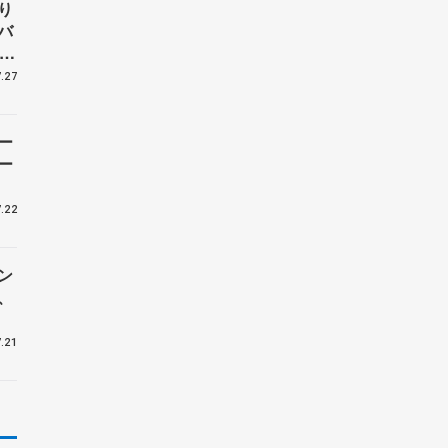
り
バ
、
子
.27
ー
ー
.22
ン
、
.21