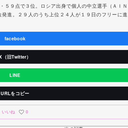
・５９点で３位。ロシア出身で個人の中立選手（ＡＩＮ
位発進。２９人のうち上位２４人が１９日のフリーに進
facebook
X（旧Twitter）
LINE
URLをコピー
いいね
0