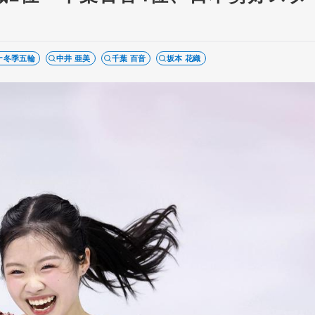
ナ冬季五輪
中井 亜美
千葉 百音
坂本 花織