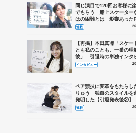
同じ演目で120回お客様に
でもらう 船上スケーター
はの困難とは 影響あったP
キャプテン松永さんの存在
20
連載
【再掲】本田真凜「スケー
とも私のことも、一番の理
彼」 引退時の単独インタ
で語った競技人生や家族、
20
インタビュー
これからの夢…
ペア競技に変革をもたらし
りゅう 独自のスタイルを
発明した【引退発表後②】
20
連載