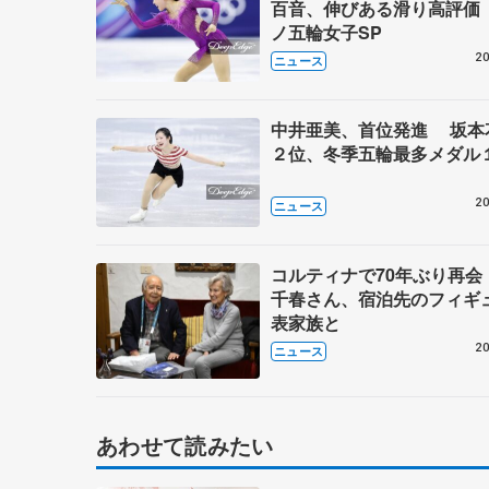
百音、伸びある滑り高評価
ノ五輪女子SP
20
ニュース
中井亜美、首位発進 坂本
２位、冬季五輪最多メダル
20
ニュース
コルティナで70年ぶり再会
千春さん、宿泊先のフィギ
表家族と
20
ニュース
あわせて読みたい