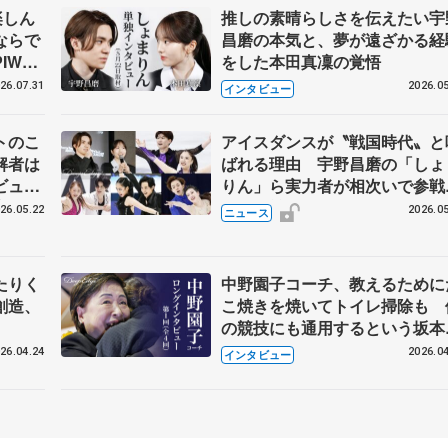
楽しん
推しの素晴らしさを伝えたい宇
ならで
昌磨の本気と、夢が遠ざかる経
IW前
をした本田真凜の覚悟
26.07.31
2026.05
インタビュー
トのこ
アイスダンスが〝戦国時代〟と
解者は
ばれる理由 宇野昌磨の「しょ
ビュー
りん」ら実力者が相次いで参
恋人、
国内の競争激化
26.05.22
2026.05
ニュース
たりく
中野園子コーチ、教えるために
創造、
こ焼きを焼いてトイレ掃除も 
の競技にも通用するという坂本
織の筋肉
26.04.24
2026.04
インタビュー