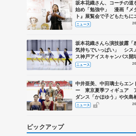
坂本花織さん、コーチの道
始め「勉強中」 漫画『メ
ト』展覧会で子どもたちに
20
ニュース
坂本花織さんら演技披露「
気持ちでいっぱい」 シス
ス神戸アイスキャンパス開
年イベント
20
ニュース
中井亜美、中田璃士らエン
ー 東京夏季フィギュア 
ダンス「かほゆう」や矢島
北村凌大組も
20
ニュース
ピックアップ