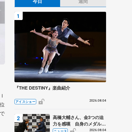
今日
週間
『THE DESTINY』楽曲紹介
Ｉ
2026.08.04
アイスショー
位
で
高橋大輔さん、金3つの迫
力を感嘆 自身のメダルは
「どちらに？」 〝リス兄
2026.08.04
ニュース