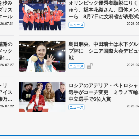
を歩み
オリンピック優秀者顕彰にりく
ダリス
ゅう、坂本花織さん、団体メン
エール
ーら 8月7日に文科省が表彰式
ブルーノ・マルコット、中野園
26.07.31
2026.07
ニュース
らコーチも
感謝の
島田麻央、中田璃士は木下グル
メック
プ杯に シニア国際大会デビュ
場1周
戦
26.07.27
2026.07
ニュース
トリ
ロシアのアデリア・ペトロシャ
アイス
選手がコーチ変更 ミラノ五輪
榛乃、
中立選手で6位入賞
26.07.22
2026.07
ニュース