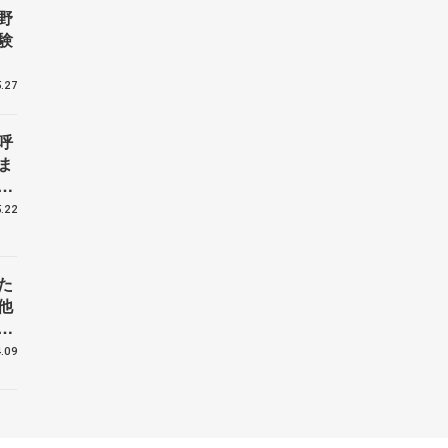
野
験
.27
呼
ま
戦
.22
た
他
花
.09