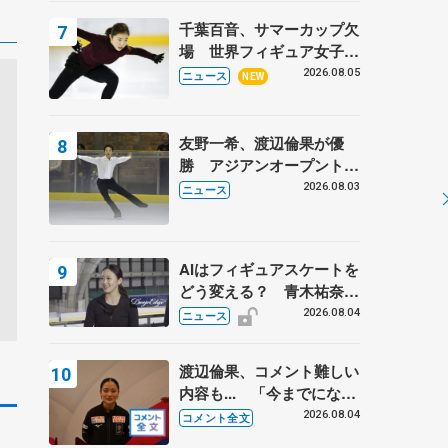
トロフィーフリー後】
千葉百音、サマーカップ欠
場 世界フィギュア女子2
位
2026.08.05
ニュース
NEW
友野一希、渡辺倫果が優
勝 アジアンオープントロ
フィー
2026.08.03
ニュース
AIはフィギュアスケートを
どう変える？ 青木祐奈と
考える採点、トレーニング
2026.08.04
ニュース
の未来
渡辺倫果、コメント難しい
内容も... 「今までにない
くらい早めに仕上げられて
2026.08.04
コメント全文
いる」 【アジアンオープ