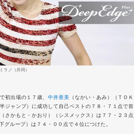
ミラノ（共同）
で初出場の１７歳、
中井亜美
（なかい・あみ）（ＴＯＫ
半ジャンプ）に成功して自己ベストの７８・７１点で首
（さかもと・かおり）（シスメックス）は７７・２３点
下グループ）は７４・００点で４位につけた。