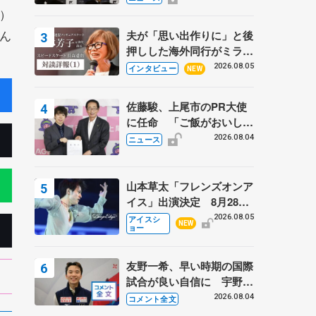
弟〟オリンピック3連覇の
）
野村忠宏さんと対談
ん
夫が「思い出作りに」と後
押しした海外同行がミラノ
まで… 繁華街のリンクで
2026.08.05
インタビュー
NEW
は不良のお兄さんも味方
に 小林芳子さんが振り返
佐藤駿、上尾市のPR大使
るスケート人生
に任命 「ご飯がおいし
く、住みやすいのが魅力」
2026.08.04
ニュース
山本草太「フレンズオンア
イス」出演決定 8月28日
（金）2公演のみ 荒川静
2026.08.05
アイスシ
NEW
ョー
香さんプロデュース、20
周年のアイスショー
友野一希、早い時期の国際
試合が良い自信に 宇野昌
磨の現役復帰に思っている
2026.08.04
コメント全文
こと 【アジアンオープン