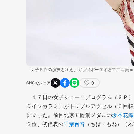
女子ＳＰの演技を終え、ガッツポーズする中井亜美＝
0
SNSでシェア
１７日の女子ショートプログラム（ＳＰ）
Ｏインカラミ）がトリプルアクセル（３回転
に立った。前回北京五輪銅メダルの
坂本花織
２位、初代表の
千葉百音
（ちば・もね）（木