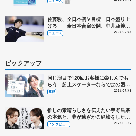
ニュース
佐藤駿、全日本初Ｖ目標「日本盛り上
げる」 全日本合宿公開、中井亜美
「表現の幅広げる」 元世界王者のフ
2026.07.04
ニュース
ェルナンデスさんが講師
ピックアップ
同じ演目で120回お客様に楽しんでも
らう 船上スケーターならではの困難
とは 影響あったPIW前キャプテン松
2026.07.31
連載
永さんの存在
推しの素晴らしさを伝えたい宇野昌磨
の本気と、夢が遠ざかる経験をした本
田真凜の覚悟
2026.05.27
インタビュー