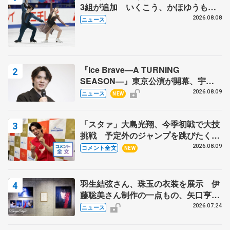
3組が追加 いくこう、かほゆうも、
木下グループ杯
2026.08.08
ニュース
『Ice Brave―A TURNING
SEASON―』東京公演が開幕、宇野
昌磨の『Ice Brave』にかける思いを
2026.08.09
ニュース
NEW
知る記事 5選
「スタァ」大島光翔、今季初戦で大技
挑戦 予定外のジャンプを跳びたくな
った理由とは… 【関東サマートロフ
2026.08.09
コメント全文
NEW
ィー男子ショート】
羽生結弦さん、珠玉の衣装を展示 伊
藤聡美さん制作の一点もの、矢口亨さ
んが撮影
2026.07.24
ニュース