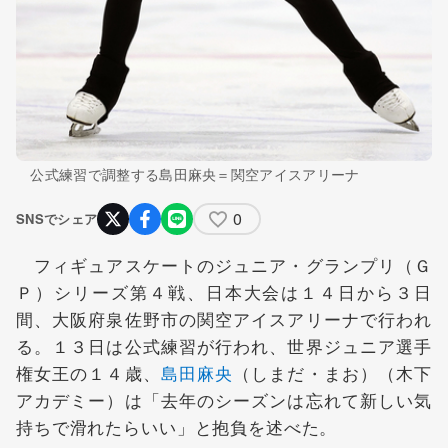
公式練習で調整する島田麻央＝関空アイスアリーナ
0
SNSでシェア
フィギュアスケートのジュニア・グランプリ（Ｇ
Ｐ）シリーズ第４戦、日本大会は１４日から３日
間、大阪府泉佐野市の関空アイスアリーナで行われ
る。１３日は公式練習が行われ、世界ジュニア選手
権女王の１４歳、
島田麻央
（しまだ・まお）（木下
アカデミー）は「去年のシーズンは忘れて新しい気
持ちで滑れたらいい」と抱負を述べた。