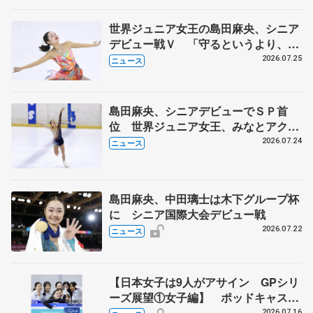
世界ジュニア女王の島田麻央、シニア
デビュー戦Ｖ 「守るというより、攻
める」気持ち、みなとアクルス杯
2026.07.25
ニュース
島田麻央、シニアデビューでＳＰ首
位 世界ジュニア女王、みなとアクル
ス杯
2026.07.24
ニュース
島田麻央、中田璃士は木下グループ杯
に シニア国際大会デビュー戦
2026.07.22
ニュース
【日本女子は9人がアサイン GPシリ
ーズ展望①女子編】 ポッドキャスト
#72を配信
2026.07.16