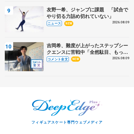
友野一希、ジャンプに課題 「試合で
やり切る力詰め切れていない」
2026.08.09
ニュース
NEW
吉岡希、難度が上がったステップシー
クエンスに苦戦中「全然駄目、もっと
いいエッジで踏めるようにしたいな」
2026.08.09
コメント全文
NEW
【サマーカップ男子SP】
フィギュアスケート専門ウェブメディア