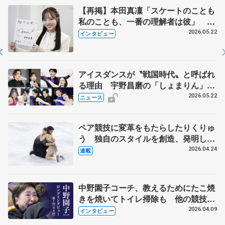
【再掲】本田真凜「スケートのことも
私のことも、一番の理解者は彼」 引
退時の単独インタビューで語った競技
2026.05.22
インタビュー
人生や家族、恋人、これからの夢…
アイスダンスが〝戦国時代〟と呼ばれ
る理由 宇野昌磨の「しょまりん」ら
実力者が相次いで参戦 国内の競争激
2026.05.22
ニュース
化
ペア競技に変革をもたらしたりくりゅ
う 独自のスタイルを創造、発明した
【引退発表後②】
2026.04.24
連載
中野園子コーチ、教えるためにたこ焼
きを焼いてトイレ掃除も 他の競技に
も通用するという坂本花織の筋肉
2026.04.09
インタビュー