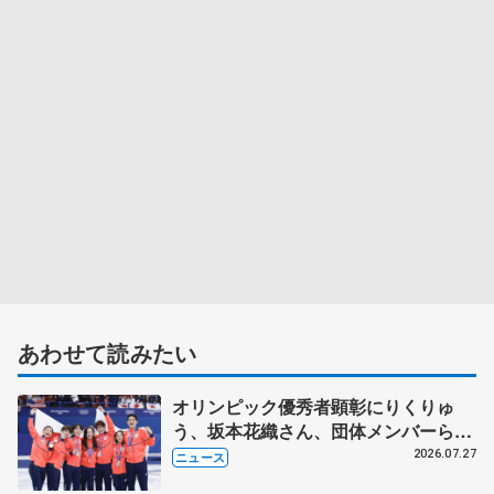
あわせて読みたい
オリンピック優秀者顕彰にりくりゅ
う、坂本花織さん、団体メンバーら
8月7日に文科省が表彰式、ブルーノ・
2026.07.27
ニュース
マルコット、中野園子らコーチも