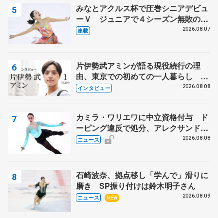
みなとアクルス杯で圧巻シニアデビュ
ーＶ ジュニアで４シーズン無敗の島
田麻央
2026.08.07
連載
片伊勢武アミンが語る現役続行の理
由、東京での初めての一人暮らし 注
目スケーターの「今」に迫る
2026.08.08
インタビュー
カミラ・ワリエワに中立資格付与 ド
ーピング違反で処分、アレクサンド
ラ・イグナトワも
2026.08.08
ニュース
石崎波奈、拠点移し「学んで」滑りに
磨き SP振り付けは鈴木明子さん
2026.08.09
ニュース
NEW