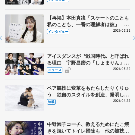
【再掲】本田真凜「スケートのことも
私のことも、一番の理解者は彼」 引
退時の単独インタビューで語った競技
2026.05.22
インタビュー
人生や家族、恋人、これからの夢…
アイスダンスが〝戦国時代〟と呼ばれ
る理由 宇野昌磨の「しょまりん」ら
実力者が相次いで参戦 国内の競争激
2026.05.22
ニュース
化
ペア競技に変革をもたらしたりくりゅ
う 独自のスタイルを創造、発明した
【引退発表後②】
2026.04.24
連載
中野園子コーチ、教えるためにたこ焼
きを焼いてトイレ掃除も 他の競技に