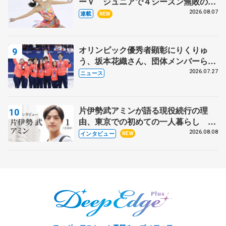
ーＶ ジュニアで４シーズン無敗の島
田麻央
2026.08.07
連載
NEW
オリンピック優秀者顕彰にりくりゅ
う、坂本花織さん、団体メンバーら
8月7日に文科省が表彰式、ブルーノ・
2026.07.27
ニュース
マルコット、中野園子らコーチも
片伊勢武アミンが語る現役続行の理
由、東京での初めての一人暮らし 注
目スケーターの「今」に迫る
2026.08.08
インタビュー
NEW