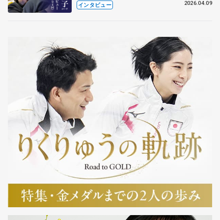
も通用するという坂本花織の筋肉
2026.04.09
インタビュー