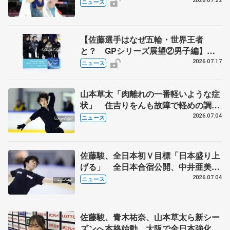
2026.07.22
ニュース
【佐藤選手はなぜ五輪・世界王者
と？ GPシリーズ展望②男子編】
ポッドキャスト#73を配信
2026.07.17
ニュース
山本草太「肉離れの一番軽いような症
状」 住吉りをんも故障で軽めの調
整 全日本シニア強化合宿
2026.07.04
ニュース
佐藤駿、全日本初Ｖ目標「日本盛り上
げる」 全日本合宿公開、中井亜美
「表現の幅広げる」 元世界王者のフ
2026.07.04
ニュース
ェルナンデスさんが講師
佐藤駿、青木祐奈、山本草太ら新シー
ズンへ本格始動 大阪で全日本強化合