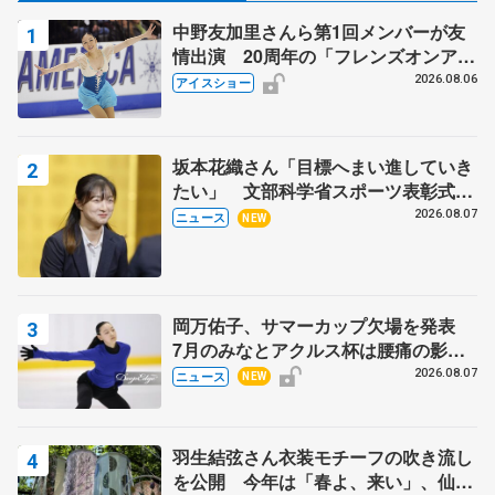
中野友加里さんら第1回メンバーが友
情出演 20周年の「フレンズオンアイ
ス」 宮本賢二さん、有川梨絵さん、
2026.08.06
アイスショー
田村岳斗さんも
坂本花織さん「目標へまい進していき
たい」 文部科学省スポーツ表彰式で
代表謝辞
2026.08.07
ニュース
NEW
岡万佑子、サマーカップ欠場を発表
7月のみなとアクルス杯は腰痛の影響
で
2026.08.07
ニュース
NEW
羽生結弦さん衣装モチーフの吹き流し
を公開 今年は「春よ、来い」、仙台