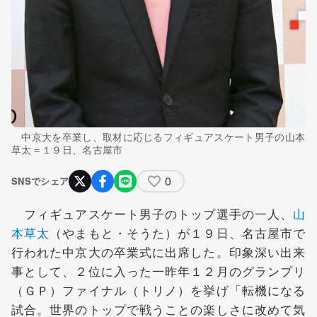
中京大を卒業し、取材に応じるフィギュアスケート男子の山本
草太＝１９日、名古屋市
0
SNSでシェア
フィギュアスケート男子のトップ選手の一人、
山
本草太
（やまもと・そうた）が１９日、名古屋市で
行われた中京大の卒業式に出席した。印象深い出来
事として、２位に入った一昨年１２月のグランプリ
（ＧＰ）ファイナル（トリノ）を挙げ「転機になる
試合。世界のトップで戦うことの楽しさに改めて気