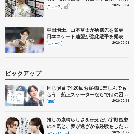
宿 シニアデビューの島田麻央らも
2026.07.04
ニュース
中田璃士、山本草太が所属先を変更
日本スケート連盟が強化選手を発表
2026.07.01
ニュース
ピックアップ
同じ演目で120回お客様に楽しんでも
らう 船上スケーターならではの困難
とは 影響あったPIW前キャプテン松
2026.07.31
連載
永さんの存在
推しの素晴らしさを伝えたい宇野昌磨
の本気と、夢が遠ざかる経験をした本
田真凜の覚悟
2026.05.27
インタビュー