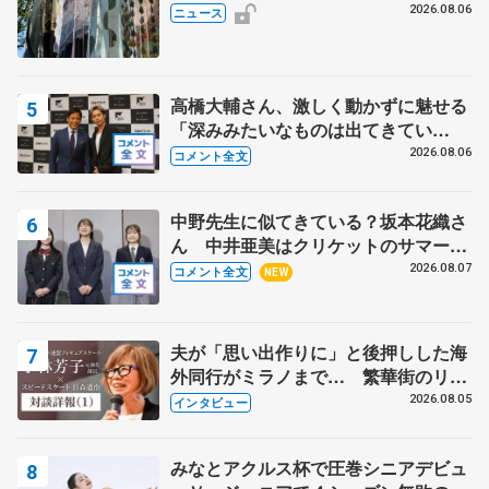
の瑞鳳殿
2026.08.06
ニュース
高橋大輔さん、激しく動かずに魅せる
「深みみたいなものは出てきてい
る？」 〝兄さん〟と慕うレジェンド
2026.08.06
コメント全文
野村忠宏さんと和気あいあい
中野先生に似てきている？坂本花織さ
ん 中井亜美はクリケットのサマーキ
ャンプに 島田麻央はたくさん試合に
2026.08.07
コメント全文
NEW
出て国際大会へ【文部科学省スポーツ
表彰式】
夫が「思い出作りに」と後押しした海
外同行がミラノまで… 繁華街のリン
クでは不良のお兄さんも味方に 小林
2026.08.05
インタビュー
芳子さんが振り返るスケート人生
みなとアクルス杯で圧巻シニアデビュ