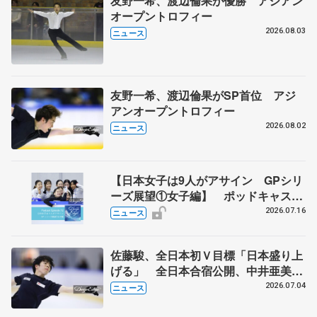
友野一希、渡辺倫果が優勝 アジアン
オープントロフィー
2026.08.03
ニュース
友野一希、渡辺倫果がSP首位 アジ
アンオープントロフィー
2026.08.02
ニュース
【日本女子は9人がアサイン GPシリ
ーズ展望①女子編】 ポッドキャスト
#72を配信
2026.07.16
ニュース
佐藤駿、全日本初Ｖ目標「日本盛り上
げる」 全日本合宿公開、中井亜美
「表現の幅広げる」 元世界王者のフ
2026.07.04
ニュース
ェルナンデスさんが講師