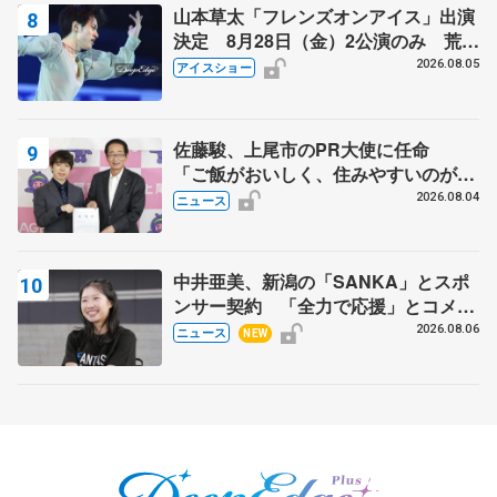
山本草太「フレンズオンアイス」出演
決定 8月28日（金）2公演のみ 荒川
静香さんプロデュース、20周年のアイ
2026.08.05
アイスショー
スショー
佐藤駿、上尾市のPR大使に任命
「ご飯がおいしく、住みやすいのが魅
力」
2026.08.04
ニュース
中井亜美、新潟の「SANKA」とスポ
ンサー契約 「全力で応援」とコメン
ト
2026.08.06
ニュース
NEW