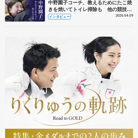
中野園子コーチ、教えるためにたこ焼
きを焼いてトイレ掃除も 他の競技に
も通用するという坂本花織の筋肉
2026.04.09
インタビュー