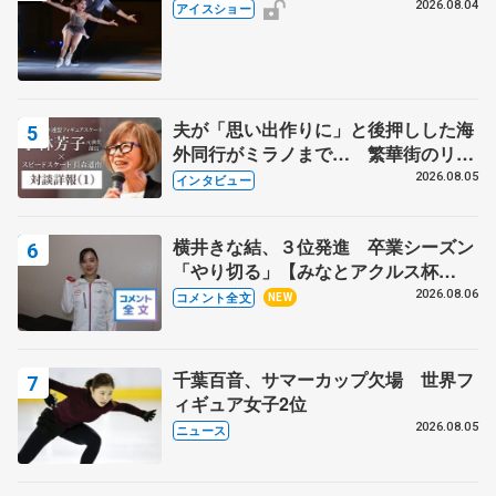
2026.08.04
アイスショー
夫が「思い出作りに」と後押しした海
外同行がミラノまで… 繁華街のリン
クでは不良のお兄さんも味方に 小林
2026.08.05
インタビュー
芳子さんが振り返るスケート人生
横井きな結、３位発進 卒業シーズン
「やり切る」【みなとアクルス杯
SP】
2026.08.06
コメント全文
NEW
千葉百音、サマーカップ欠場 世界フ
ィギュア女子2位
2026.08.05
ニュース