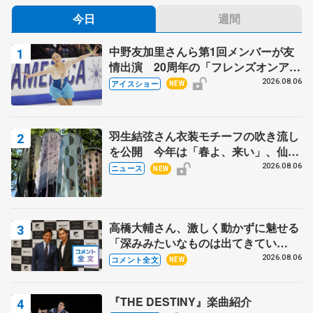
今日
週間
中野友加里さんら第1回メンバーが友
情出演 20周年の「フレンズオンアイ
ス」 宮本賢二さん、有川梨絵さん、
2026.08.06
アイスショー
NEW
田村岳斗さんも
羽生結弦さん衣装モチーフの吹き流し
を公開 今年は「春よ、来い」、仙台
の瑞鳳殿
2026.08.06
ニュース
NEW
高橋大輔さん、激しく動かずに魅せる
「深みみたいなものは出てきてい
る？」 〝兄さん〟と慕うレジェンド
2026.08.06
コメント全文
NEW
野村忠宏さんと和気あいあい
『THE DESTINY』楽曲紹介