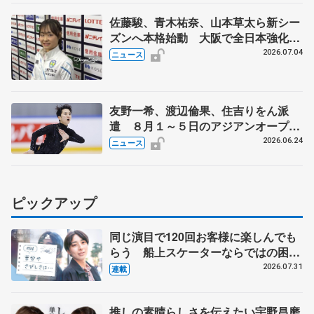
佐藤駿、青木祐奈、山本草太ら新シー
ズンへ本格始動 大阪で全日本強化合
宿 シニアデビューの島田麻央らも
2026.07.04
ニュース
友野一希、渡辺倫果、住吉りをん派
遣 ８月１～５日のアジアンオープン
トロフィー
2026.06.24
ニュース
ピックアップ
同じ演目で120回お客様に楽しんでも
らう 船上スケーターならではの困難
とは 影響あったPIW前キャプテン松
2026.07.31
連載
永さんの存在
推しの素晴らしさを伝えたい宇野昌磨