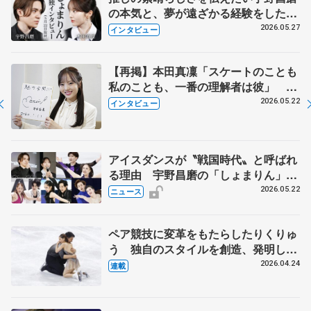
の本気と、夢が遠ざかる経験をした本
田真凜の覚悟
2026.05.27
インタビュー
【再掲】本田真凜「スケートのことも
私のことも、一番の理解者は彼」 引
退時の単独インタビューで語った競技
2026.05.22
インタビュー
人生や家族、恋人、これからの夢…
アイスダンスが〝戦国時代〟と呼ばれ
る理由 宇野昌磨の「しょまりん」ら
実力者が相次いで参戦 国内の競争激
2026.05.22
ニュース
化
ペア競技に変革をもたらしたりくりゅ
う 独自のスタイルを創造、発明した
【引退発表後②】
2026.04.24
連載