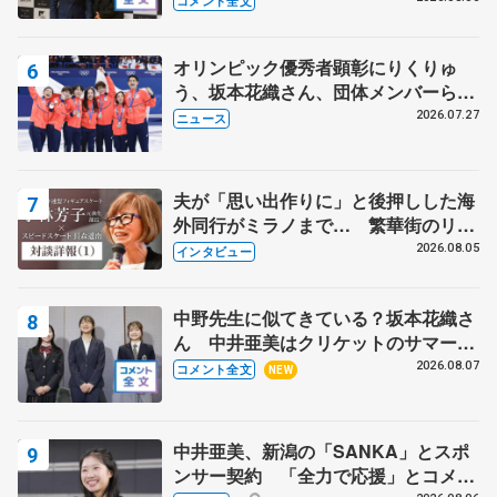
コメント全文
野村忠宏さんと和気あいあい
オリンピック優秀者顕彰にりくりゅ
う、坂本花織さん、団体メンバーら
8月7日に文科省が表彰式、ブルーノ・
2026.07.27
ニュース
マルコット、中野園子らコーチも
夫が「思い出作りに」と後押しした海
外同行がミラノまで… 繁華街のリン
クでは不良のお兄さんも味方に 小林
2026.08.05
インタビュー
芳子さんが振り返るスケート人生
中野先生に似てきている？坂本花織さ
ん 中井亜美はクリケットのサマーキ
ャンプに 島田麻央はたくさん試合に
2026.08.07
コメント全文
NEW
出て国際大会へ【文部科学省スポーツ
表彰式】
中井亜美、新潟の「SANKA」とスポ
ンサー契約 「全力で応援」とコメン