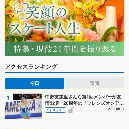
アクセスランキング
今日
週間
中野友加里さんら第1回メンバーが友
情出演 20周年の「フレンズオンアイ
ス」 宮本賢二さん、有川梨絵さん、
2026.08.06
アイスショー
田村岳斗さんも