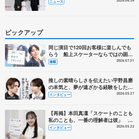
2026.06.24
ニュース
ピックアップ
同じ演目で120回お客様に楽しんでも
らう 船上スケーターならではの困難
とは 影響あったPIW前キャプテン松
2026.07.31
連載
永さんの存在
推しの素晴らしさを伝えたい宇野昌磨
の本気と、夢が遠ざかる経験をした本
田真凜の覚悟
2026.05.27
インタビュー
【再掲】本田真凜「スケートのことも
私のことも、一番の理解者は彼」 引
退時の単独インタビューで語った競技
2026.05.22
インタビュー
人生や家族、恋人、これからの夢…