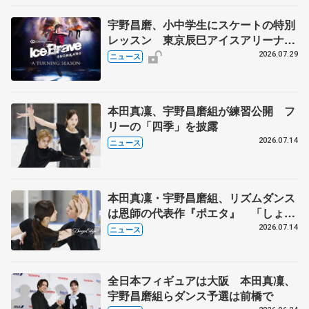
宇野昌磨、小中学生にスケートの特別
レッスン 東京辰巳アイスアリーナ
で、「Ice Brave -A TURNING
2026.07.29
ニュース
SEASON-」東京公演の開催記念
本田真凜、宇野昌磨組が練習公開 フ
リーの「四季」を披露
2026.07.14
ニュース
本田真凜・宇野昌磨組、リズムダンス
は恩師の代表作『ポエタ』 「しょま
りん」今季はステファン・ランビエル
2026.07.14
ニュース
氏が帯同
全日本フィギュアは大阪 本田真凜、
宇野昌磨組らダンス予選は前橋で