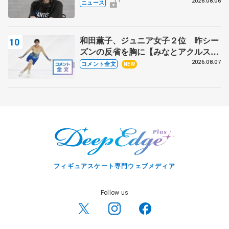
ト
2026.08.06
ニュース
和田薫子、ジュニア女子２位 昨シー
ズンの反省を胸に【みなとアクルス杯
フリー】
2026.08.07
コメント全文
NEW
フィギュアスケート専門ウェブメディア
Follow us