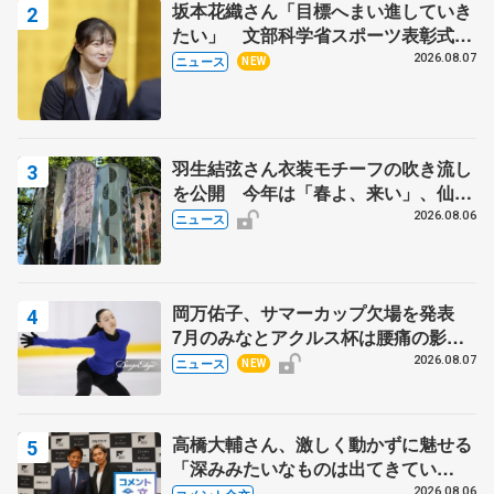
坂本花織さん「目標へまい進していき
たい」 文部科学省スポーツ表彰式で
代表謝辞
2026.08.07
ニュース
NEW
羽生結弦さん衣装モチーフの吹き流し
を公開 今年は「春よ、来い」、仙台
の瑞鳳殿
2026.08.06
ニュース
岡万佑子、サマーカップ欠場を発表
7月のみなとアクルス杯は腰痛の影響
で
2026.08.07
ニュース
NEW
高橋大輔さん、激しく動かずに魅せる
「深みみたいなものは出てきてい
る？」 〝兄さん〟と慕うレジェンド
2026.08.06