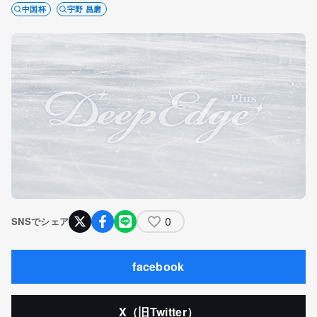
中国杯
宇野 昌磨
0
SNSでシェア
facebook
X（旧Twitter）