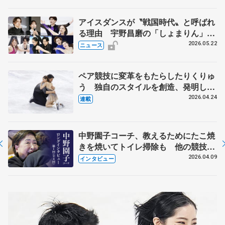
アイスダンスが〝戦国時代〟と呼ばれ
る理由 宇野昌磨の「しょまりん」ら
実力者が相次いで参戦 国内の競争激
2026.05.22
ニュース
化
ペア競技に変革をもたらしたりくりゅ
う 独自のスタイルを創造、発明した
【引退発表後②】
2026.04.24
連載
中野園子コーチ、教えるためにたこ焼
きを焼いてトイレ掃除も 他の競技に
も通用するという坂本花織の筋肉
2026.04.09
インタビュー