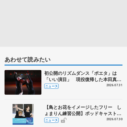
あわせて読みたい
初公開のリズムダンス「ポエタ」は
「いい演目」 現役復帰した本田真
凜、宇野昌磨組がアイスショー
2026.07.31
ニュース
【鳥とお花をイメージしたフリー し
ょまりん練習公開】ポッドキャスト
#75を配信
2026.07.30
ニュース