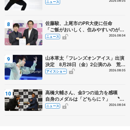
2026.08.05
ニュース
佐藤駿、上尾市のPR大使に任命
「ご飯がおいしく、住みやすいのが魅
力」
2026.08.04
ニュース
山本草太「フレンズオンアイス」出演
決定 8月28日（金）2公演のみ 荒川
静香さんプロデュース、20周年のアイ
2026.08.05
アイスショー
スショー
高橋大輔さん、金3つの迫力を感嘆
自身のメダルは「どちらに？」 〝リ
ス兄弟〟オリンピック3連覇の野村忠
2026.08.04
ニュース
宏さんと対談