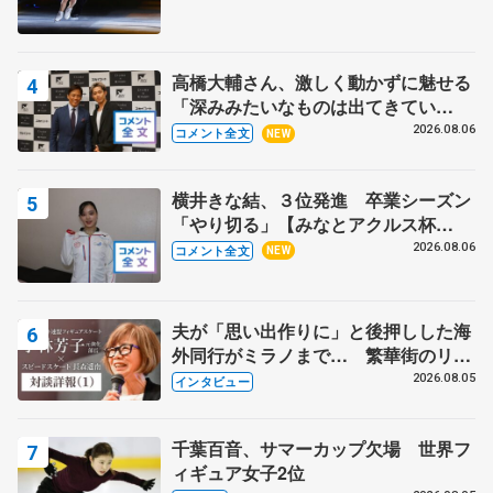
高橋大輔さん、激しく動かずに魅せる
「深みみたいなものは出てきてい
る？」 〝兄さん〟と慕うレジェンド
2026.08.06
コメント全文
NEW
野村忠宏さんと和気あいあい
横井きな結、３位発進 卒業シーズン
「やり切る」【みなとアクルス杯
SP】
2026.08.06
コメント全文
NEW
夫が「思い出作りに」と後押しした海
外同行がミラノまで… 繁華街のリン
クでは不良のお兄さんも味方に 小林
2026.08.05
インタビュー
芳子さんが振り返るスケート人生
千葉百音、サマーカップ欠場 世界フ
ィギュア女子2位