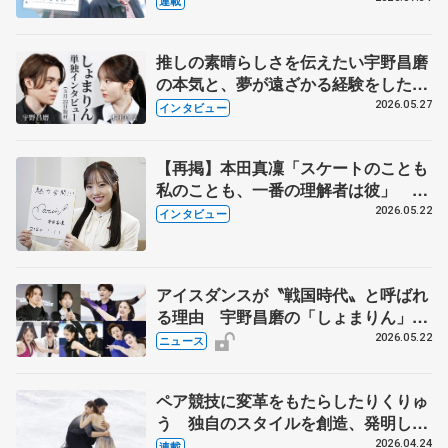
連載
永さんの存在
推しの素晴らしさを伝えたい宇野昌磨
の本気と、夢が遠ざかる経験をした本
田真凜の覚悟
2026.05.27
インタビュー
【再掲】本田真凜「スケートのことも
私のことも、一番の理解者は彼」 引
退時の単独インタビューで語った競技
2026.05.22
インタビュー
人生や家族、恋人、これからの夢…
アイスダンスが〝戦国時代〟と呼ばれ
る理由 宇野昌磨の「しょまりん」ら
実力者が相次いで参戦 国内の競争激
2026.05.22
ニュース
化
ペア競技に変革をもたらしたりくりゅ
う 独自のスタイルを創造、発明した
【引退発表後②】
2026.04.24
連載