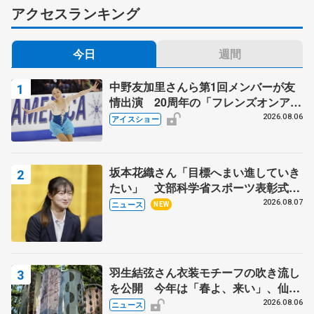
アクセスランキング
今日
週間
中野友加里さんら第1回メンバーが友
情出演 20周年の「フレンズオンアイ
ス」 宮本賢二さん、有川梨絵さん、
2026.08.06
アイスショー
田村岳斗さんも
坂本花織さん「目標へまい進していき
たい」 文部科学省スポーツ表彰式で
代表謝辞
2026.08.07
ニュース
NEW
羽生結弦さん衣装モチーフの吹き流し
を公開 今年は「春よ、来い」、仙台
の瑞鳳殿
2026.08.06
ニュース