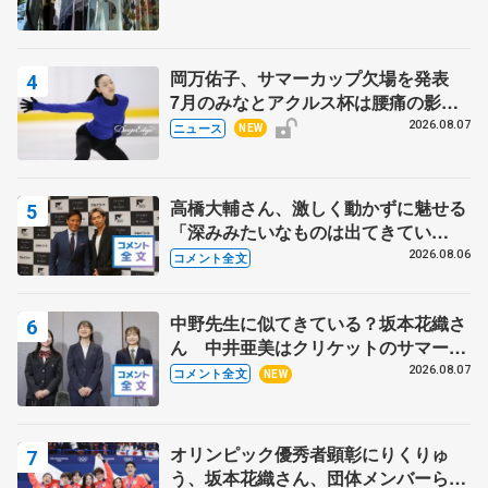
岡万佑子、サマーカップ欠場を発表
7月のみなとアクルス杯は腰痛の影響
で
2026.08.07
ニュース
NEW
高橋大輔さん、激しく動かずに魅せる
「深みみたいなものは出てきてい
る？」 〝兄さん〟と慕うレジェンド
2026.08.06
コメント全文
野村忠宏さんと和気あいあい
中野先生に似てきている？坂本花織さ
ん 中井亜美はクリケットのサマーキ
ャンプに 島田麻央はたくさん試合に
2026.08.07
コメント全文
NEW
出て国際大会へ【文部科学省スポーツ
表彰式】
オリンピック優秀者顕彰にりくりゅ
う、坂本花織さん、団体メンバーら