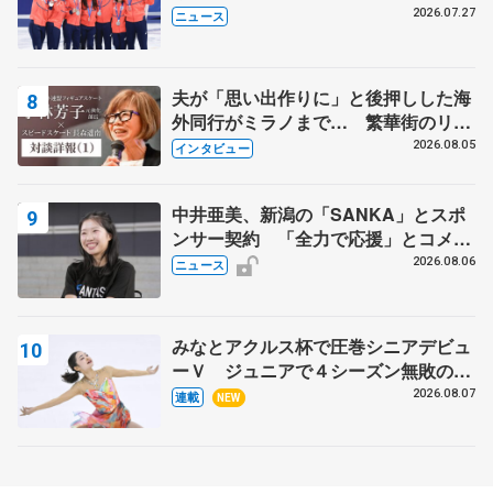
8月7日に文科省が表彰式、ブルーノ・
2026.07.27
ニュース
マルコット、中野園子らコーチも
夫が「思い出作りに」と後押しした海
外同行がミラノまで… 繁華街のリン
クでは不良のお兄さんも味方に 小林
2026.08.05
インタビュー
芳子さんが振り返るスケート人生
中井亜美、新潟の「SANKA」とスポ
ンサー契約 「全力で応援」とコメン
ト
2026.08.06
ニュース
みなとアクルス杯で圧巻シニアデビュ
ーＶ ジュニアで４シーズン無敗の島
田麻央
2026.08.07
連載
NEW