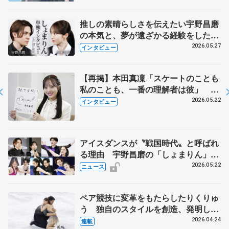
永さんの存在
推しの素晴らしさを伝えたい宇野昌磨
の本気と、夢が遠ざかる経験をした本
田真凜の覚悟
2026.05.27
インタビュー
【再掲】本田真凜「スケートのことも
私のことも、一番の理解者は彼」 引
退時の単独インタビューで語った競技
2026.05.22
インタビュー
人生や家族、恋人、これからの夢…
アイスダンスが〝戦国時代〟と呼ばれ
る理由 宇野昌磨の「しょまりん」ら
実力者が相次いで参戦 国内の競争激
2026.05.22
ニュース
化
ペア競技に変革をもたらしたりくりゅ
う 独自のスタイルを創造、発明した
【引退発表後②】
2026.04.24
連載