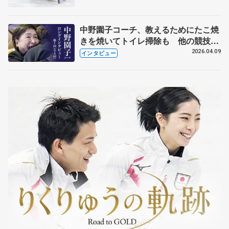
中野園子コーチ、教えるためにたこ焼
きを焼いてトイレ掃除も 他の競技に
も通用するという坂本花織の筋肉
2026.04.09
インタビュー