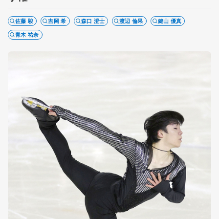
佐藤 駿
吉岡 希
森口 澄士
渡辺 倫果
鍵山 優真
青木 祐奈