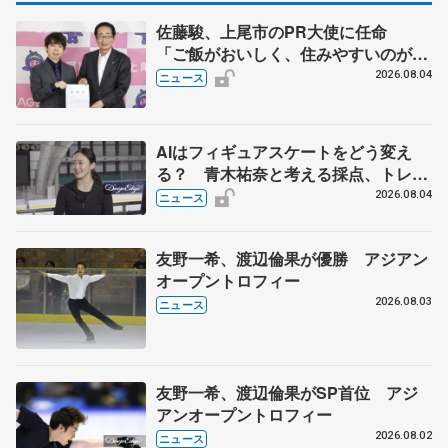
佐藤駿、上尾市のPR大使に任命
「ご飯がおいしく、住みやすいのが魅
力」
2026.08.04
ニュース
AIはフィギュアスケートをどう変え
る？ 青木祐奈と考える採点、トレー
ニングの未来
2026.08.04
ニュース
友野一希、渡辺倫果が優勝 アジアン
オープントロフィー
2026.08.03
ニュース
友野一希、渡辺倫果がSP首位 アジ
アンオープントロフィー
2026.08.02
ニュース