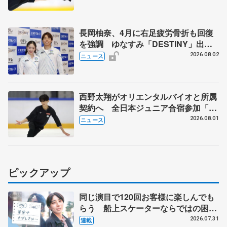
長岡柚奈、4月に右足疲労骨折も回復
を強調 ゆなすみ「DESTINY」出
演、森口澄士「力を合わせて」
2026.08.02
ニュース
西野太翔がオリエンタルバイオと所属
契約へ 全日本ジュニア合宿参加「結
果残していかないと」 講師はジェー
2026.08.01
ニュース
ソン・ブラウン、岡万佑子は助言感謝
ピックアップ
同じ演目で120回お客様に楽しんでも
らう 船上スケーターならではの困難
とは 影響あったPIW前キャプテン松
2026.07.31
連載