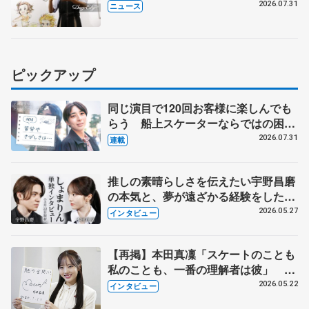
会で子どもたちにエール
2026.07.31
ニュース
ピックアップ
同じ演目で120回お客様に楽しんでも
らう 船上スケーターならではの困難
とは 影響あったPIW前キャプテン松
2026.07.31
連載
永さんの存在
推しの素晴らしさを伝えたい宇野昌磨
の本気と、夢が遠ざかる経験をした本
田真凜の覚悟
2026.05.27
インタビュー
【再掲】本田真凜「スケートのことも
私のことも、一番の理解者は彼」 引
退時の単独インタビューで語った競技
2026.05.22
インタビュー
人生や家族、恋人、これからの夢…