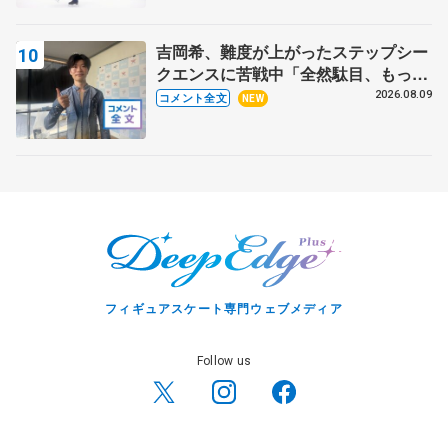
吉岡希、難度が上がったステップシー
クエンスに苦戦中「全然駄目、もっと
いいエッジで踏めるようにしたいな」
2026.08.09
コメント全文
NEW
【サマーカップ男子SP】
フィギュアスケート専門ウェブメディア
Follow us