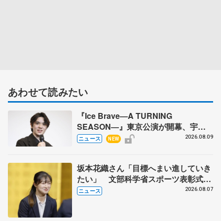
あわせて読みたい
『Ice Brave―A TURNING
SEASON―』東京公演が開幕、宇野
昌磨の『Ice Brave』にかける思いを
2026.08.09
ニュース
NEW
知る記事 5選
坂本花織さん「目標へまい進していき
たい」 文部科学省スポーツ表彰式で
代表謝辞
2026.08.07
ニュース