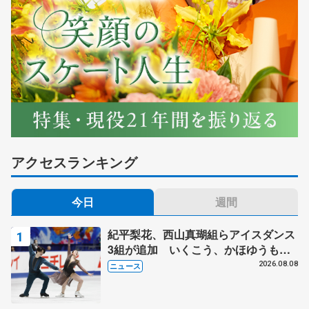
アクセスランキング
今日
週間
紀平梨花、西山真瑚組らアイスダンス
3組が追加 いくこう、かほゆうも、
木下グループ杯
2026.08.08
ニュース