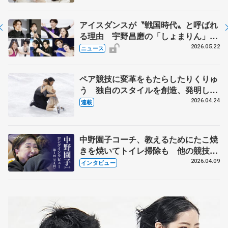
アイスダンスが〝戦国時代〟と呼ばれ
る理由 宇野昌磨の「しょまりん」ら
実力者が相次いで参戦 国内の競争激
2026.05.22
ニュース
化
ペア競技に変革をもたらしたりくりゅ
う 独自のスタイルを創造、発明した
【引退発表後②】
2026.04.24
連載
中野園子コーチ、教えるためにたこ焼
きを焼いてトイレ掃除も 他の競技に
も通用するという坂本花織の筋肉
2026.04.09
インタビュー