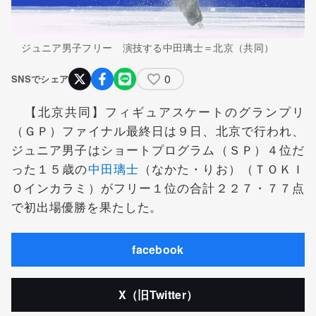
ジュニア男子フリー 演技する中田璃士＝北京（共同）
0
SNSでシェア
【北京共同】フィギュアスケートのグランプリ
（ＧＰ）ファイナル最終日は９日、北京で行われ、
ジュニア男子はショートプログラム（ＳＰ）４位だ
った１５歳の
中田璃士
（なかた・りお）（ＴＯＫＩ
Ｏインカラミ）がフリー１位の合計２２７・７７点
で初出場優勝を果たした。
facebook
X（旧Twitter）