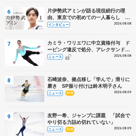
片伊勢武アミンが語る現役続行の理
由、東京での初めての一人暮らし 注
目スケーターの「今」に迫る
2026.08.08
インタビュー
カミラ・ワリエワに中立資格付与 ド
ーピング違反で処分、アレクサンド
ラ・イグナトワも
2026.08.08
ニュース
石崎波奈、拠点移し「学んで」滑りに
磨き SP振り付けは鈴木明子さん
2026.08.09
ニュース
NEW
友野一希、ジャンプに課題 「試合で
やり切る力詰め切れていない」
2026.08.09
ニュース
NEW