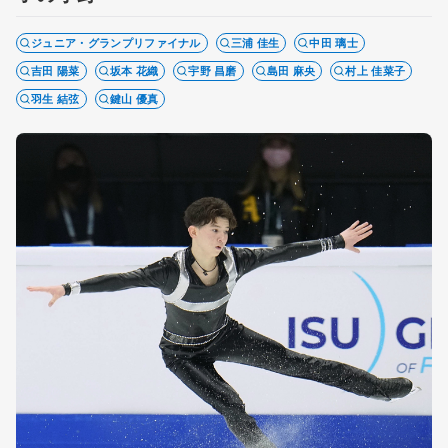
ジュニア・グランプリファイナル
三浦 佳生
中田 璃士
吉田 陽菜
坂本 花織
宇野 昌磨
島田 麻央
村上 佳菜子
羽生 結弦
鍵山 優真