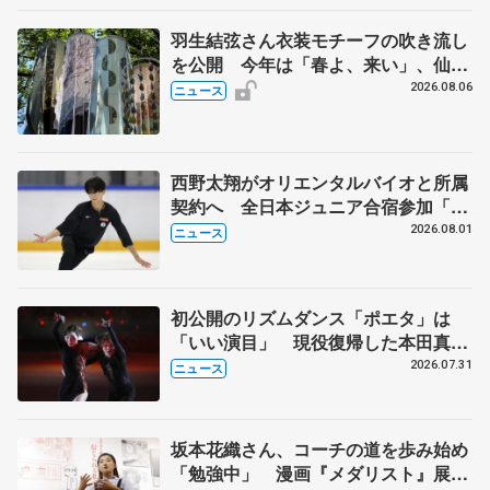
羽生結弦さん衣装モチーフの吹き流し
を公開 今年は「春よ、来い」、仙台
の瑞鳳殿
2026.08.06
ニュース
西野太翔がオリエンタルバイオと所属
契約へ 全日本ジュニア合宿参加「結
果残していかないと」 講師はジェー
2026.08.01
ニュース
ソン・ブラウン、岡万佑子は助言感謝
初公開のリズムダンス「ポエタ」は
「いい演目」 現役復帰した本田真
凜、宇野昌磨組がアイスショー
2026.07.31
ニュース
坂本花織さん、コーチの道を歩み始め
「勉強中」 漫画『メダリスト』展覧