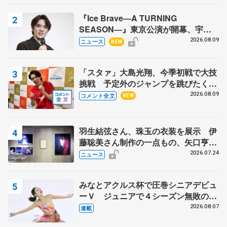
『Ice Brave―A TURNING
SEASON―』東京公演が開幕、宇野
昌磨の『Ice Brave』にかける思いを
2026.08.09
ニュース
NEW
知る記事 5選
「スタァ」大島光翔、今季初戦で大技
挑戦 予定外のジャンプを跳びたくな
った理由とは… 【関東サマートロフ
2026.08.09
コメント全文
NEW
ィー男子ショート】
羽生結弦さん、珠玉の衣装を展示 伊
藤聡美さん制作の一点もの、矢口亨さ
んが撮影
2026.07.24
ニュース
みなとアクルス杯で圧巻シニアデビュ
ーＶ ジュニアで４シーズン無敗の島
田麻央
2026.08.07
連載