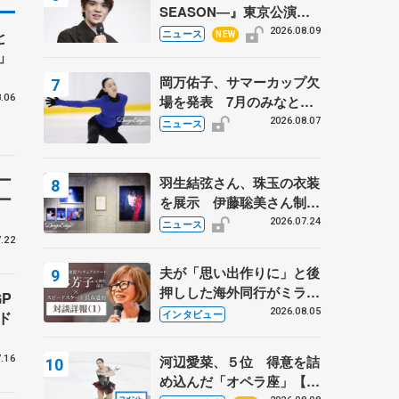
SEASON―』東京公演が
開幕、宇野昌磨の『Ice
2026.08.09
と
ニュース
NEW
Brave』にかける思いを知
」
る記事 5選
岡万佑子、サマーカップ欠
.06
場を発表 7月のみなとア
クルス杯は腰痛の影響で
2026.08.07
ニュース
ー
羽生結弦さん、珠玉の衣装
ー
を展示 伊藤聡美さん制作
の一点もの、矢口亨さんが
2026.07.24
ニュース
撮影
.22
夫が「思い出作りに」と後
押しした海外同行がミラノ
P
まで… 繁華街のリンクで
2026.08.05
インタビュー
ド
は不良のお兄さんも味方
に 小林芳子さんが振り返
河辺愛菜、５位 得意を詰
.16
るスケート人生
め込んだ「オペラ座」【み