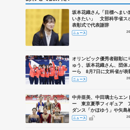
坂本花織さん「目標へまい
いきたい」 文部科学省ス
表彰式で代表謝辞
20
ニュース
オリンピック優秀者顕彰に
ゅう、坂本花織さん、団体
ーら 8月7日に文科省が表
ブルーノ・マルコット、中
20
ニュース
らコーチも
中井亜美、中田璃士らエン
ー 東京夏季フィギュア 
ダンス「かほゆう」や矢島
北村凌大組も
20
ニュース