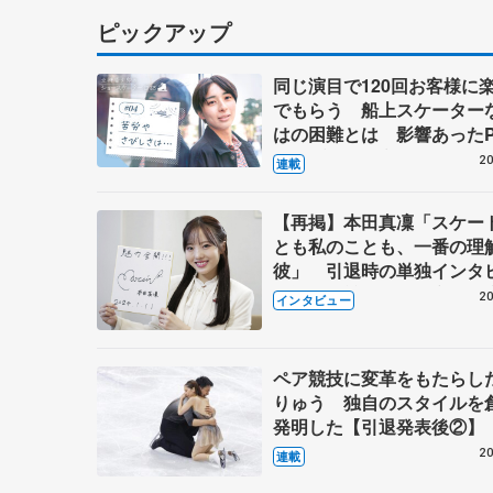
ピックアップ
同じ演目で120回お客様に
でもらう 船上スケーター
はの困難とは 影響あったP
キャプテン松永さんの存在
20
連載
【再掲】本田真凜「スケー
とも私のことも、一番の理
彼」 引退時の単独インタ
で語った競技人生や家族、
20
インタビュー
これからの夢…
ペア競技に変革をもたらし
りゅう 独自のスタイルを
発明した【引退発表後②】
20
連載