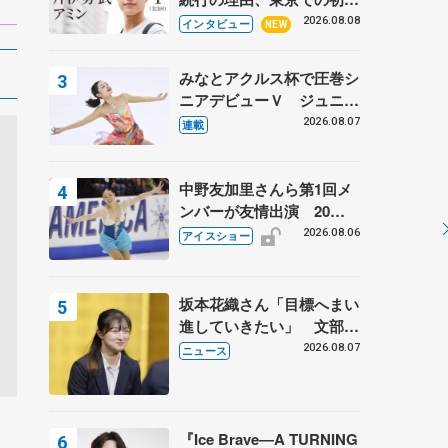
ての一人暮らし 注目スケ
2026.08.08
インタビュー
NEW
ーターの「今」に迫る
みなとアクルス杯で圧巻シ
ニアデビューＶ ジュニア
で４シーズン無敗の島田麻
2026.08.07
連載
央
中野友加里さんら第1回メ
ンバーが友情出演 20周
年の「フレンズオンアイ
2026.08.06
アイスショー
ス」 宮本賢二さん、有川
梨絵さん、田村岳斗さんも
坂本花織さん「目標へまい
進していきたい」 文部科
学省スポーツ表彰式で代表
2026.08.07
ニュース
謝辞
『Ice Brave―A TURNING