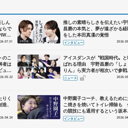
楽しん
推しの素晴らしさを伝えたい宇
ならで
昌磨の本気と、夢が遠ざかる経
IW前
をした本田真凜の覚悟
26.07.31
2026.05
インタビュー
トのこ
アイスダンスが〝戦国時代〟と
解者は
ばれる理由 宇野昌磨の「しょ
ビュー
りん」ら実力者が相次いで参
恋人、
国内の競争激化
26.05.22
2026.05
ニュース
たりく
中野園子コーチ、教えるために
創造、
こ焼きを焼いてトイレ掃除も 
の競技にも通用するという坂本
織の筋肉
26.04.24
2026.04
インタビュー