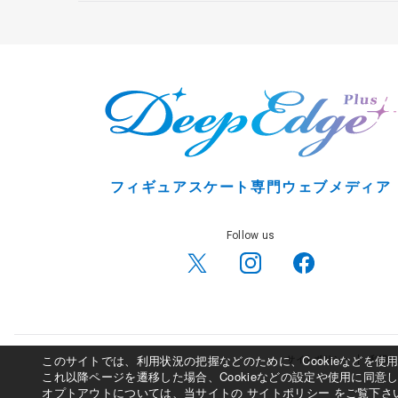
フィギュアスケート専門ウェブメディア
Follow us
このサイトでは、利用状況の把握などのために、Cookieなどを
サイトポリシー
利用規
これ以降ページを遷移した場合、Cookieなどの設定や使用に同意
オプトアウトについては、当サイトの
サイトポリシー
をご覧下さ