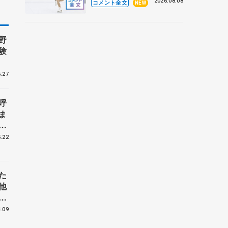
なとアクルス杯フリー】
2026.08.08
コメント全文
NEW
野
験
.27
呼
ま
戦
.22
た
他
花
.09