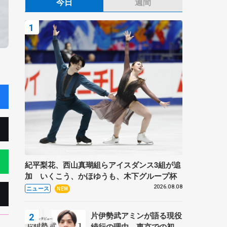
今日
週間
紀平梨花、西山真瑚組らアイスダンス3組が追
加 いくこう、かほゆうも、木下グループ杯
2026.08.08
ニュース
NEW
片伊勢武アミンが語る現役
続行の理由、東京での初め