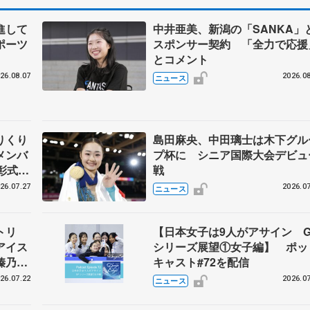
進して
中井亜美、新潟の「SANKA」
ポーツ
スポンサー契約 「全力で応援
とコメント
26.08.07
2026.08
ニュース
りくり
島田麻央、中田璃士は木下グル
メンバ
プ杯に シニア国際大会デビュ
彰式、
戦
野園子
26.07.27
2026.07
ニュース
トリ
【日本女子は9人がアサイン G
アイス
シリーズ展望①女子編】 ポッ
榛乃、
キャスト#72を配信
26.07.22
2026.07
ニュース