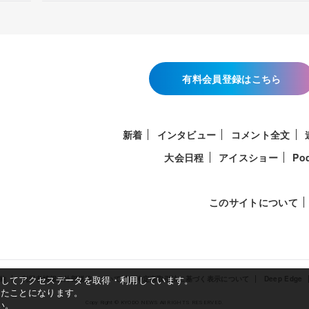
有料会員登録はこちら
新着
インタビュー
コメント全文
大会日程
アイスショー
Po
このサイトについて
使用してアクセスデータを取得・利用しています。
約
利用者情報の外部送信について
特定商取引法に基づく表示について
Deep Edge
したことになります。
い。
Copy Right © KYODO NEWS All RIGHTS RESERVED.